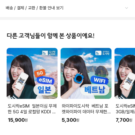
배송 / 결제 / 교환 / 환불 안내 보기
다른 고객님들이 함께 본 상품이에요!
도시락eSIM 일본이심 무제
와이파이도시락 베트남 포
도시락eSIM 일
한 5G 4일 로컬망 KDDI 도
켓와이파이 데이터 무제한
3GB/일제
시락eSIM
다낭 나트랑 공항수령
망 소프트뱅
15,900
5,300
7,700
원
원
원