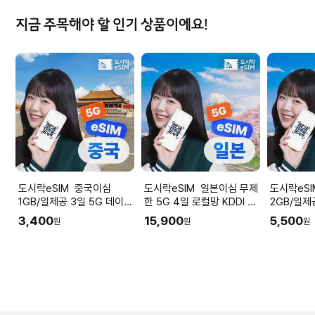
지금 주목해야 할 인기 상품이에요!
도시락eSIM 중국이심
도시락eSIM 일본이심 무제
도시락eSIM 일
1GB/일제공 3일 5G 데이터
한 5G 4일 로컬망 KDDI 도
2GB/일제
무제한 도시락eSIM
시락eSIM
망 소프트뱅
3,400
15,900
5,500
원
원
원