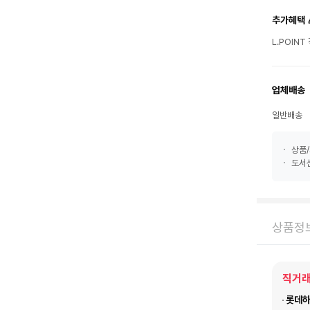
추가혜택 
L.POIN
업체배송
일반배송
상품/
도서산
상품정
직거래
롯데하이