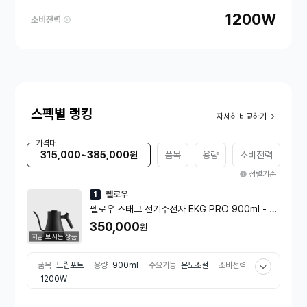
1200W
소비전력
스펙별 랭킹
자세히 비교하기
가격대
315,000~385,000원
품목
용량
소비전력
정렬기준
펠로우
1
펠로우 스태그 전기주전자 EKG PRO 900ml - 매
트 블랙
350,000
원
지금 보시는 상품
품목
드립포트
용량
900ml
주요기능
온도조절
소비전력
1200W