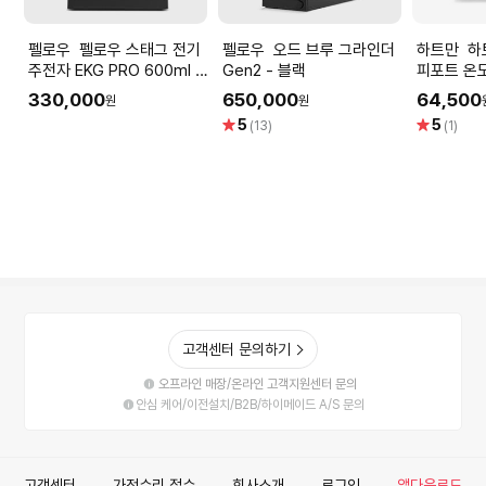
펠로우 펠로우 스태그 전기
펠로우 오드 브루 그라인더
하트만 하트만 드립 전기 커
주전자 EKG PRO 600ml -
Gen2 - 블랙
피포트 온
매트 블랙
미니 티포
330,000
650,000
64,500
원
원
별
별
5
5
(13)
(1)
점
점
고객센터 문의하기
오프라인 매장/온라인 고객지원센터 문의
안심 케어/이전설치/B2B/하이메이드 A/S 문의
고객센터
가전수리 접수
회사소개
로그인
앱다운로드