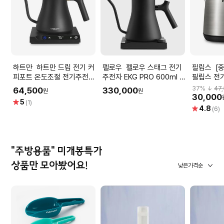
하트만 하트만 드립 전기 커
펠로우 펠로우 스태그 전기
필립스 [중급 - 리퍼비시]
피포트 온도조절 전기주전자
주전자 EKG PRO 600ml -
필립스 전기주전자 HD-
미니 티포트
매트 블랙
9348
37
% ↓
47
64,500
330,000
원
원
30,000
별
5
(1)
별
4.8
점
(6)
점
"주방용품" 미개봉특가
상품만 모아봤어요!
낮은가격순