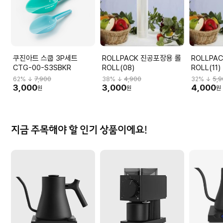
쿠진아트 스쿱 3P세트
ROLLPACK 진공포장용 롤
ROLLPA
CTG-00-S3SBKR
ROLL(08)
ROLL(11)
62
% ↓
7,900
38
% ↓
4,900
32
% ↓
5,
3,000
3,000
4,000
원
원
원
지금 주목해야 할 인기 상품이에요!