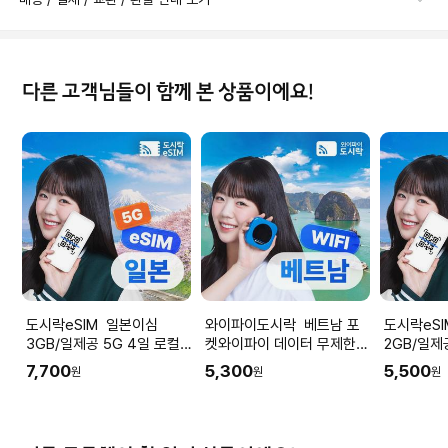
다른 고객님들이 함께 본 상품이에요!
도시락eSIM 일본이심
와이파이도시락 베트남 포
도시락eSIM 일
3GB/일제공 5G 4일 로컬
켓와이파이 데이터 무제한
2GB/일제
망 소프트뱅크 도시락eSIM
다낭 나트랑 공항수령
망 소프트뱅
7,700
5,300
5,500
원
원
원