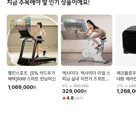
지금 주목해야 할 인기 상품이에요!
멜킨스포츠 [5% 카드추가
엑사이더 엑사이더 리얼 스
에코플로우 에코플로우
혜택]RX8 스마트 런닝머신
피닝 실내 자전거 즈위프트
대용 에어
ES370 바이크 화이트
8
% ↓
359,000
21
% ↓
1,5
1,069,000
원
329,000
1,268,
원
별
4.8
(147)
점