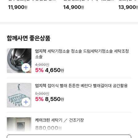
청소) I 공간 평수에 맞춰 수
링 공사 직후) I 공간 평수에
소) I 공
11,900
14,900
13,900
원
원
량을 입력해주세요.
맞춰 수량을 입력해주세요.
을 입력해
함께사면 좋은상품
엄지척
세탁기청소솔 청소솔 드럼세탁기청소솔 세탁조청
소솔
4,900
원
5%
4,650
원
엄지척
접이식 빨래 튼튼한 베란다 빨래걸이대 공간활용
9,000
원
5%
8,550
원
케이크린
세탁기 ／ 건조기장
880,000
원