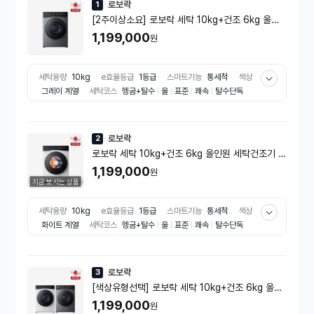
로보락
1
[2주이상소요] 로보락 세탁 10kg+건조 6kg 올인
원 세탁건조기 H1 Lite 그레이/옷감 맞춤 세탁건조/
1,199,000
원
세제자동투입/먼지통 자동세척
세탁용량
10kg
e효율등급
1등급
스마트기능
통세척
색상
그레이 계열
세탁코스
헹굼+탈수
울
표준
쾌속
탈수단독
건조 용량
6kg
출시년도
2025년
종류
드럼세탁기
의류건
조기
로보락
2
로보락 세탁 10kg+건조 6kg 올인원 세탁건조기 H
1 Lite 화이트/옷감 맞춤 세탁건조/세제자동투입/먼
1,199,000
원
지통 자동세척
지금 보시는 상품
세탁용량
10kg
e효율등급
1등급
스마트기능
통세척
색상
화이트 계열
세탁코스
헹굼+탈수
울
표준
쾌속
탈수단독
건조 용량
6kg
출시년도
2025년
종류
드럼세탁기
의류건
조기
로보락
3
[색상유형선택] 로보락 세탁 10kg+건조 6kg 올인
원 세탁건조기 H1/옷감 맞춤 세탁건조/세제자동투
1,199,000
원
입/먼지통 자동세척