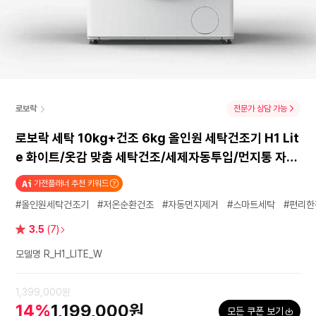
로보락
전문가 상담 가능
로보락 세탁 10kg+건조 6kg 올인원 세탁건조기 H1 Lit
e 화이트/옷감 맞춤 세탁건조/세제자동투입/먼지통 자동
세척
가전플래너 추천 키워드
#올인원세탁건조기
#저온순환건조
#자동먼지제거
#스마트세탁
#편리한
별
3.5
(7)
점
모델명 R_H1_LITE_W
1,399,000원
14%
1,199,000원
모든 쿠폰 보기