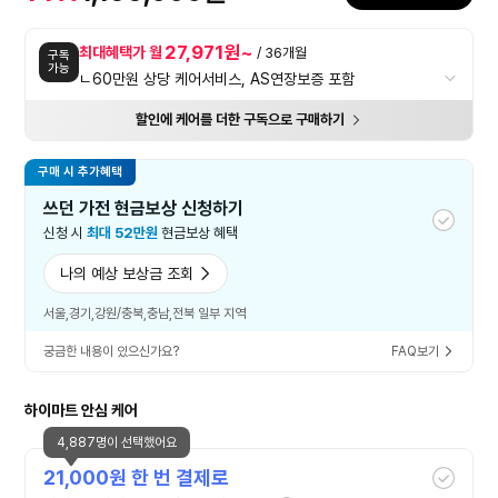
27,971원~
최대혜택가 월
/ 36개월
구독
가능
ㄴ60만원 상당 케어서비스, AS연장보증 포함
할인에 케어를 더한 구독으로 구매하기
구매 시 추가혜택
쓰던 가전 현금보상 신청하기
신청 시
최대 52만원
현금보상 혜택
나의 예상 보상금 조회
서울,경기,강원/충북,충남,전북 일부 지역
궁금한 내용이 있으신가요?
FAQ보기
하이마트 안심 케어
4,887명이 선택했어요
21,000
원 한 번 결제로