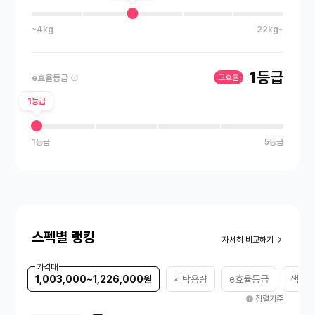
~4kg
22kg~
1등급
e효율등급
고효율
1등급
1등급
5등급
스펙별 랭킹
자세히 비교하기
가격대
1,003,000~1,226,000원
세탁용량
e효율등급
색상
정렬기준