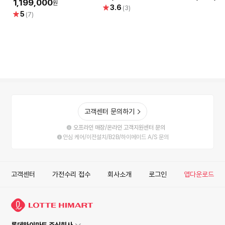
레이/옷감 맞춤 세탁건조/세
감 맞춤 
1,199,000
원
별
3.6
(3)
제자동투입/먼지통 자동세척
투입/먼지
별
5
점
(7)
점
고객센터 문의하기
오프라인 매장/온라인 고객지원센터 문의
안심 케어/이전설치/B2B/하이메이드 A/S 문의
고객센터
가전수리 접수
회사소개
로그인
앱다운로드