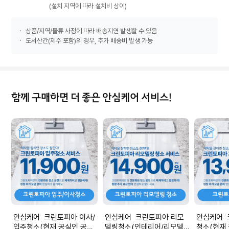
(설치 지역에 따라 설치비 상이)
상품/지역/물류 사정에 따라 배송지연 발생할 수 있음
도서산간(제주 포함)의 경우, 추가 배송비 발생 가능
함께 구매하면 더 좋은 안심케어 서비스!
안심케어 크린토피아 이사/
안심케어 크린토피아 리모
안심케어 
입주청소(현재 공실인 공간
델링청소(인테리어/리모델
청소(현재