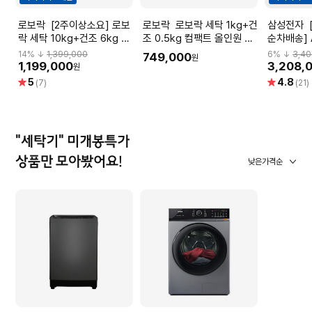
로보락 [2주이상소요] 로보
로보락 로보락 세탁 1kg+건
삼성전자 [8월 4주차이후
락 세탁 10kg+건조 6kg 올
조 0.5kg 컴팩트 올인원 세
순차배송] A
인원 세탁건조기 H1 Lite 그
탁건조기 M1/매일빨래/세제
기+건조기
14
% ↓
1,399,000
6
% ↓
3,40
749,000
원
레이/옷감 맞춤 세탁건조/세
자동투입/먼지통 자동세
WF21DG6
1,199,000
3,208,
원
제자동투입/먼지통 자동세척
척/UVC살균
별
별
5
4.8
(7)
(21)
점
점
"세탁기" 미개봉특가
상품만 모아봤어요!
낮은가격순