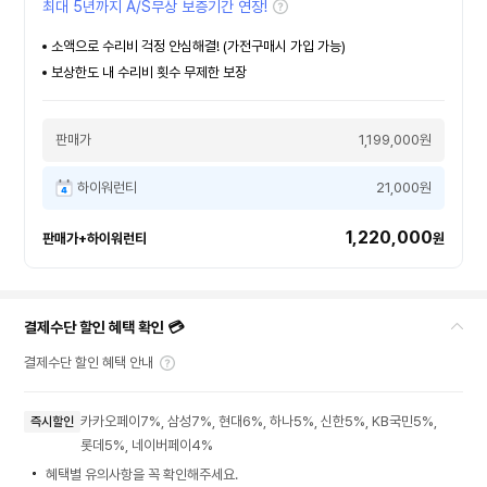
최대 5년까지 A/S무상 보증기간 연장!
소액으로 수리비 걱정 안심해결! (가전구매시 가입 가능)
보상한도 내 수리비 횟수 무제한 보장
판매가
1,199,000원
하이워런티
21,000원
1,220,000
판매가+하이워런티
원
결제수단 할인 혜택 확인 💳
결제수단 할인 혜택 안내
카카오페이7%, 삼성7%, 현대6%, 하나5%, 신한5%, KB국민5%,
즉시할인
롯데5%, 네이버페이4%
혜택별 유의사항을 꼭 확인해주세요.