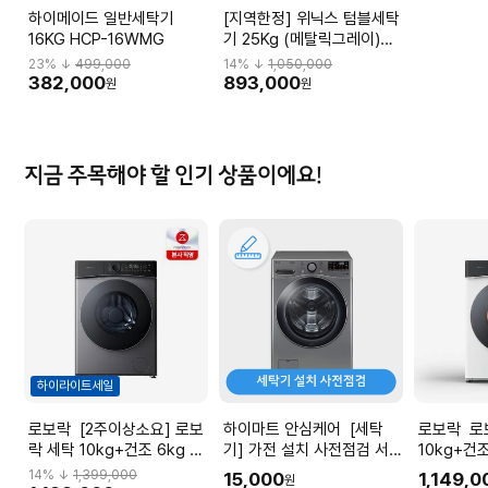
하이메이드 일반세탁기
[지역한정] 위닉스 텀블세탁
16KG HCP-16WMG
기 25Kg (메탈릭그레이)
TMWM250-KSK
23
% ↓
499,000
14
% ↓
1,050,000
382,000
893,000
원
원
지금 주목해야 할 인기 상품이에요!
하이라이트세일
로보락 [2주이상소요] 로보
하이마트 안심케어 [세탁
로보락 로보락 세탁
락 세탁 10kg+건조 6kg 올
기] 가전 설치 사전점검 서비
10kg+건
인원 세탁건조기 H1 Lite 그
스
탁건조기 H1
14
% ↓
1,399,000
15,000
1,149,0
원