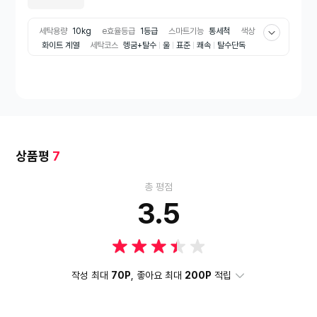
세탁용량
10kg
e효율등급
1등급
스마트기능
통세척
색상
화이트 계열
세탁코스
헹굼+탈수
울
표준
쾌속
탈수단독
건조 용량
6kg
출시년도
2025년
종류
드럼세탁기
의류건
조기
상품평
7
총 평점
3.5
작성 최대
70P
, 좋아요 최대
200P
적립