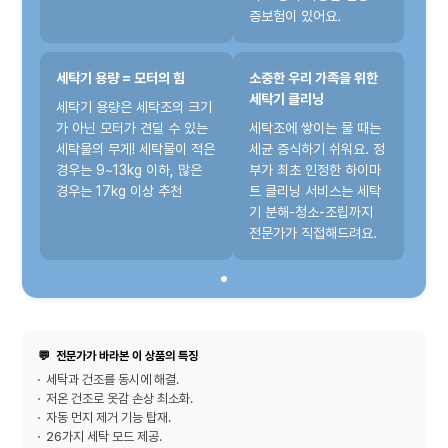
증보험이 있어요.
세탁기 용량 = 모터의 힘
소중한 우리 가족을 위한
세탁기 클리닝
세탁기 용량은 세탁조의 크기
가 아닌 모터가 견딜 수 있는
세탁조에 쌓이는 물 때는
세탁물의 무게! 세탁물이 적은
세균 증식하기 쉬워요. 정
경우는 9~13kg 이하, 많은
부가 최초 인정한 하이마
경우는 17kg 이상 추천
트 클리닝 서비스는 세탁
기 분해-청소-조립까지
전문가가 직접해드려요.
💬
전문가가 바라본 이 상품의 특징
세탁과 건조를 동시에 해결.
저온 건조로 옷감 손상 최소화.
자동 먼지 제거 기능 탑재.
26가지 세탁 모드 제공.