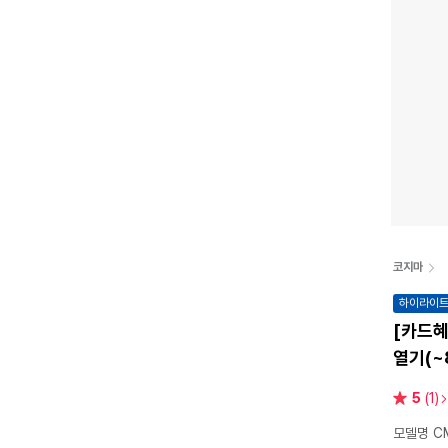
코지마
하이라이
[카드혜
열기(~
별
5
(1)
점
모델명 CM