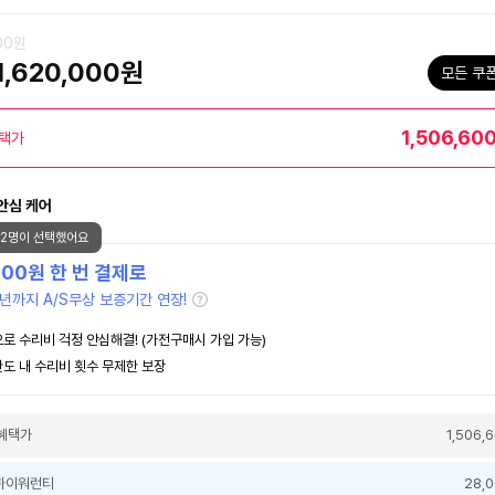
000원
1,620,000원
모든 쿠
1,506,60
택가
안심 케어
32명이 선택했어요
000
원 한 번 결제로
년까지 A/S무상 보증기간 연장!
로 수리비 걱정 안심해결! (가전구매시 가입 가능)
도 내 수리비 횟수 무제한 보장
혜택가
1,506,
하이워런티
28,