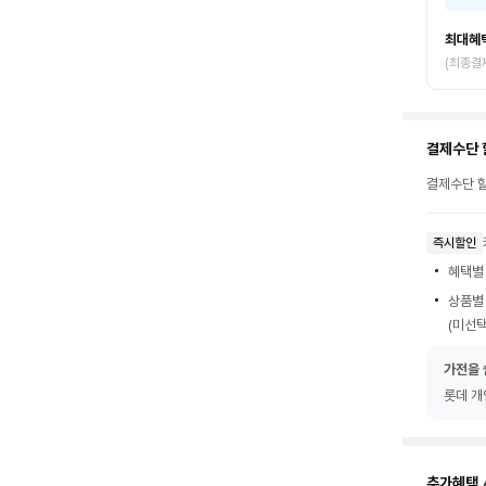
최대혜
(최종결
결제수단 
결제수단 할
즉시할인
혜택별
상품별
(미선택
가전을 
롯데 개
추가혜택 