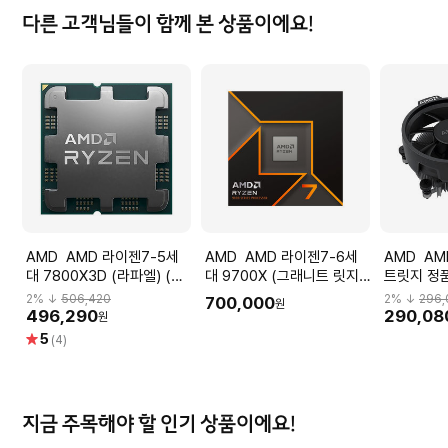
다른 고객님들이 함께 본 상품이에요!
AMD AMD 라이젠7-5세
AMD AMD 라이젠7-6세
AMD AMD 라이젠 그래니
대 7800X3D (라파엘) (멀
대 9700X (그래니트 릿지)
트릿지 정품
티팩 정품)
(정품)
CPU 쿨
2
% ↓
506,420
2
% ↓
296,
700,000
원
496,290
290,08
원
별
5
(4)
점
지금 주목해야 할 인기 상품이에요!