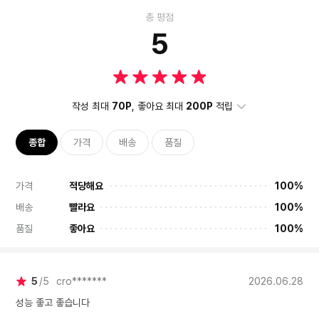
총 평점
5
작성 최대
70P
, 좋아요 최대
200P
적립
종합
가격
배송
품질
가격
적당해요
100%
배송
빨라요
100%
품질
좋아요
100%
5
5
cro*******
2026.06.28
성능 좋고 좋습니다