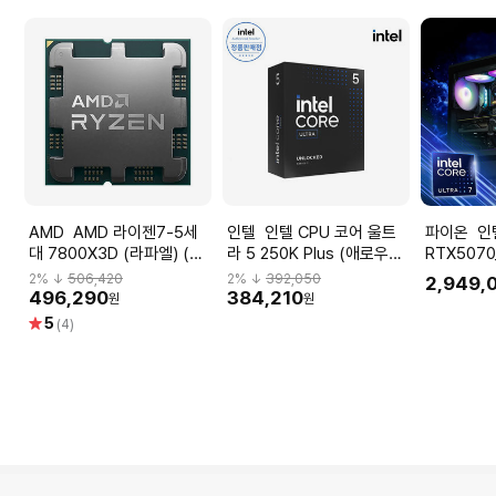
AMD AMD 라이젠7-5세
인텔 인텔 CPU 코어 울트
파이온 인텔 울트라7 265K
대 7800X3D (라파엘) (멀
라 5 250K Plus (애로우레
RTX5070
티팩 정품)
이크 리프레시)(정품)
SSD 1T
2
% ↓
506,420
2
% ↓
392,050
2,949,
스크탑 영
496,290
384,210
원
원
문가
별
5
(4)
점