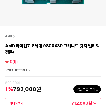
AMD
AMD 라이젠7-6세대 9800X3D 그래니트 릿지 멀티팩
정품/
별
5
(1)
점
모델명 18228002
800,000원
1%
792,000원
모든 쿠폰 보기
712,800원
최대혜택가