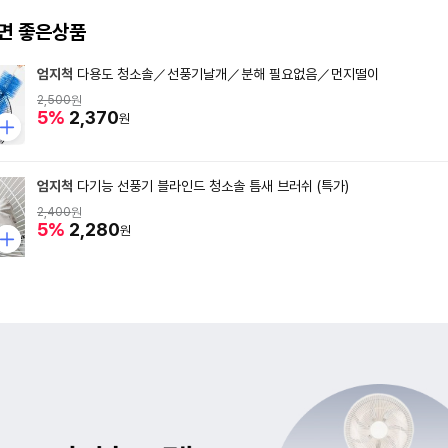
면 좋은상품
엄지척
다용도 청소솔／선풍기날개／분해 필요없음／먼지떨이
2,500
원
5%
2,370
원
엄지척
다기능 선풍기 블라인드 청소솔 틈새 브러쉬 (특가)
2,400
원
5%
2,280
원