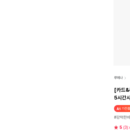
루메나
[카드&
5시간
가전플
#강력한
별
5
(3)