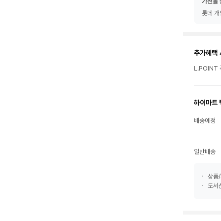
가전을 
롯데 개
추가혜택 
L.POIN
하이마트 
배송예정
일반배송
상품/
도서산