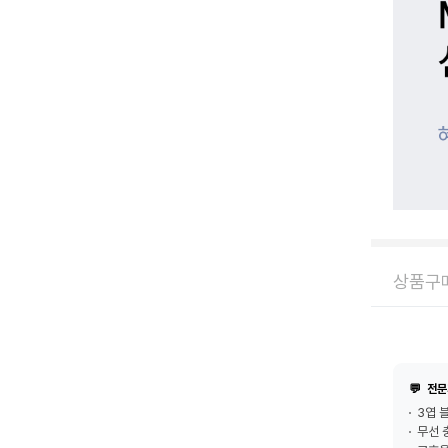
상품구매
💬
전문
3엽 
무선 