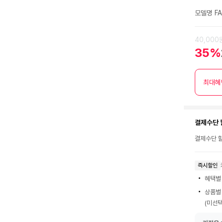
점
모델명 FA
40,000
35%
최대혜
결제수단 
결제수단 할
즉시할인
혜택별
상품별
(미선택