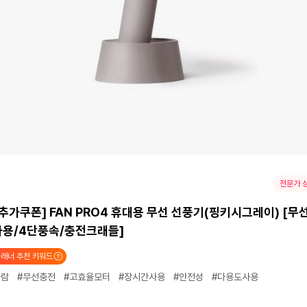
전문가 
추가쿠폰] FAN PRO4 휴대용 무선 선풍기(핑키시그레이) [무선
사용/4단풍속/충전크래들]
래너 추천 키워드
바람
#무선충전
#고효율모터
#장시간사용
#안전성
#다용도사용