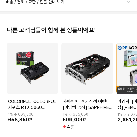
배송 / 결제 / 교환 / 환불 안내 보기
다른 고객님들이 함께 본 상품이에요!
COLORFUL COLORFUL
사파이어 후기작성 이벤트
이엠텍 [이엠텍 공식인증
지포스 RTX 5060
[이엠텍 공식] SAPPHIRE
점][PEIK
GAMING DUO D7 8GB 피
라데온 RX 9060 PULSE
포스 RTX 
1
% ↓
665,000
1
% ↓
605,050
1
% ↓
2,67
씨디렉트 VGA
OC D6 8GB (무지박스)
WHITE D
658,350
599,000
2,651,2
원
원
별
4
(1)
점