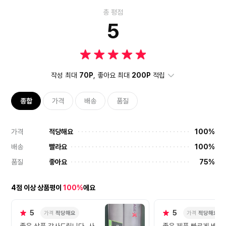
총 평점
5
작성 최대
70P
, 좋아요 최대
200P
적립
종합
가격
배송
품질
가격
적당해요
100%
배송
빨라요
100%
품질
좋아요
75%
4점 이상 상품평이
100%
에요
5
5
가격
적당해요
가격
적당해요