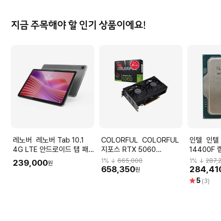
지금 주목해야 할 인기 상품이에요!
레노버 레노버 Tab 10.1
COLORFUL COLORFUL
인텔 인텔 코어i5-14세대
4G LTE 안드로이드 탭 패
지포스 RTX 5060
14400F
드 25.6cm(10.1형) 1년보증
GAMING DUO D7 8GB 피
시 벌크/
1
% ↓
665,000
1
% ↓
287,
239,000
원
+ADP
씨디렉트 VGA
658,350
284,41
원
별
5
(3)
점