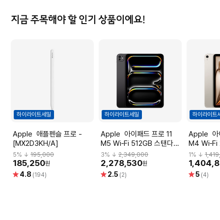
지금 주목해야 할 인기 상품이에요!
하이라이트세일
하이라이트세일
하이라이트
Apple 애플펜슬 프로 -
Apple 아이패드 프로 11
Apple 아이패드 에어 11
[MX2D3KH/A]
M5 Wi‑Fi 512GB 스탠다드
M4 Wi‑Fi 25
글래스 - 스페이스 블랙
이트 [MH3
5
% ↓
195,000
3
% ↓
2,349,000
1
% ↓
1,41
[MDWM4KH/A]
185,250
2,278,530
1,404,
원
원
별
별
별
4.8
2.5
5
(194)
(2)
(4)
점
점
점