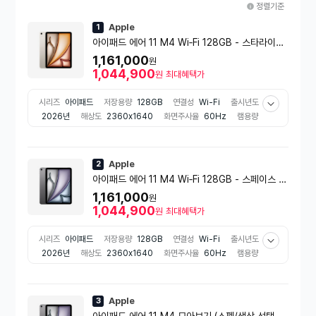
정렬기준
Apple
1
아이패드 에어 11 M4 Wi‑Fi 128GB - 스타라이트
[MH334KH/A]
1,161,000
원
1,044,900
원
최대혜택가
시리즈
아이패드
저장용량
128GB
연결성
Wi-Fi
출시년도
2026년
해상도
2360x1640
화면주사율
60Hz
램용량
12GB
배터리 용량
8900mAh
메인카메라 화소
1200만화
소
전면카메라 화소
1200만화소
센서
자이로센서
가속도센
서
지자계센서
색상
골드 계열
펜 유무
미포함
CPU
애플
Apple
2
M
아이패드 에어 11 M4 Wi‑Fi 128GB - 스페이스 그
레이 [MH304KH/A]
1,161,000
원
1,044,900
원
최대혜택가
시리즈
아이패드
저장용량
128GB
연결성
Wi-Fi
출시년도
2026년
해상도
2360x1640
화면주사율
60Hz
램용량
12GB
배터리 용량
8900mAh
메인카메라 화소
1200만화
소
전면카메라 화소
1200만화소
센서
자이로센서
가속도센
서
지자계센서
색상
그레이 계열
펜 유무
미포함
CPU
애
Apple
3
플M
아이패드 에어 11 M4 모아보기 (스펙/색상 선택가