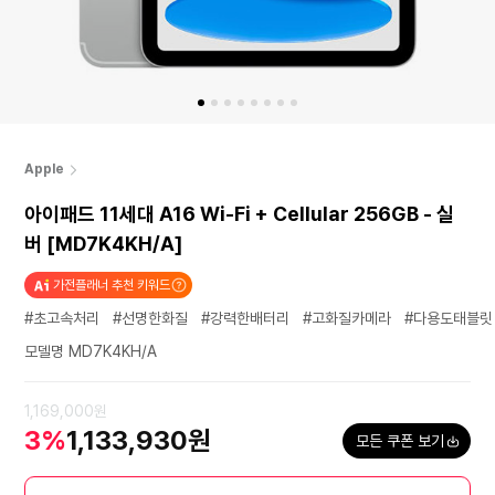
Apple
아이패드 11세대 A16 Wi-Fi + Cellular 256GB - 실
버 [MD7K4KH/A]
가전플래너 추천 키워드
#초고속처리
#선명한화질
#강력한배터리
#고화질카메라
#다용도태블릿
모델명 MD7K4KH/A
1,169,000원
3%
1,133,930원
모든 쿠폰 보기