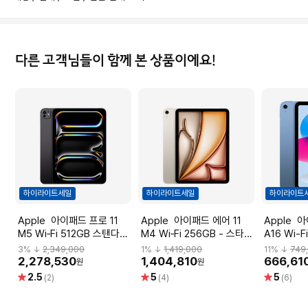
다른 고객님들이 함께 본 상품이에요!
하이라이트세일
하이라이트세일
하이라이트
Apple 아이패드 프로 11
Apple 아이패드 에어 11
Apple 아이패드 11세대
M5 Wi‑Fi 512GB 스탠다드
M4 Wi‑Fi 256GB - 스타라
A16 Wi-F
글래스 - 스페이스 블랙
이트 [MH374KH/A]
[MD4A4K
3
% ↓
2,349,000
1
% ↓
1,419,000
11
% ↓
749
[MDWM4KH/A]
2,278,530
1,404,810
666,61
원
원
별
별
별
2.5
5
5
(2)
(4)
(6)
점
점
점