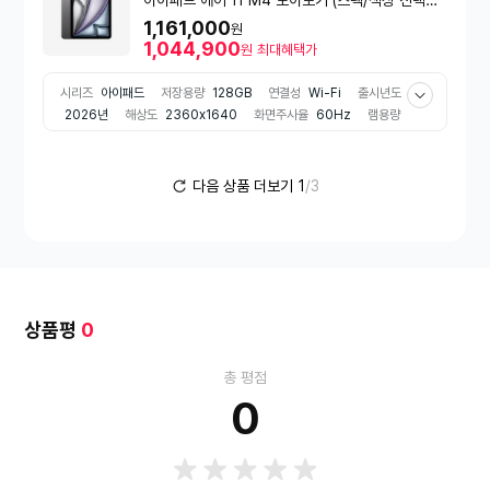
능)
1,161,000
원
1,044,900
원
최대혜택가
시리즈
아이패드
저장용량
128GB
연결성
Wi-Fi
출시년도
2026년
해상도
2360x1640
화면주사율
60Hz
램용량
12GB
배터리 용량
8900mAh
메인카메라 화소
1200만화
소
전면카메라 화소
1200만화소
센서
자이로센서
가속도센
서
지자계센서
색상
그레이 계열
펜 유무
미포함
CPU
애
다음 상품 더보기
1
/3
플M
상품평
0
총 평점
0