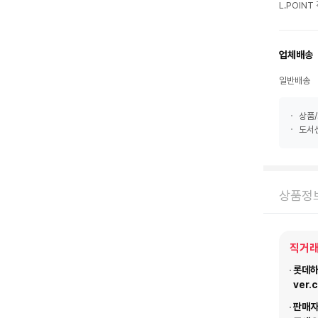
L.POIN
업체배송
일반배송
상품/
도서산
상품정
직거래
롯데하이
ver.
판매