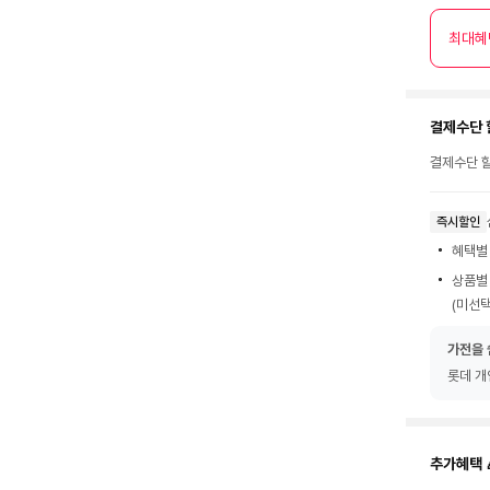
최대혜
결제수단 
결제수단 할
즉시할인
혜택별
상품별
(미선택
가전을 
롯데 개
추가혜택 