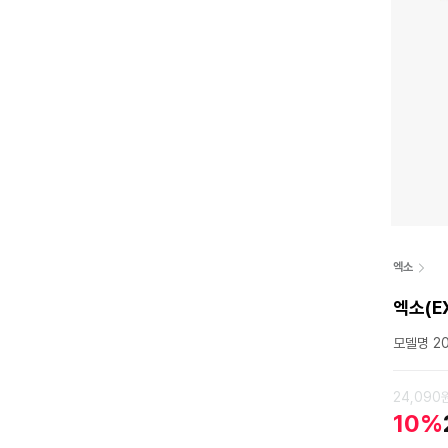
엑소
엑소(E
모델명 20
24,090
10%