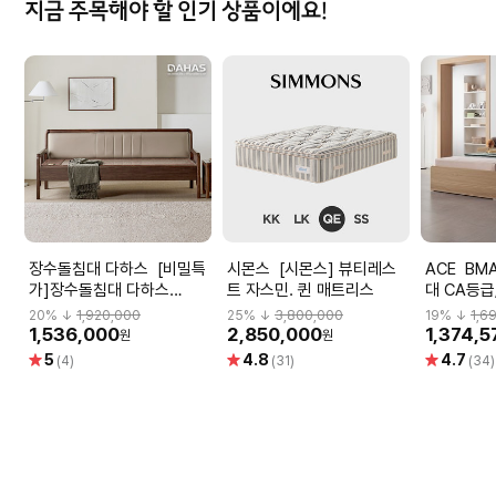
지금 주목해야 할 인기 상품이에요!
장수돌침대 다하스 [비밀특
시몬스 [시몬스] 뷰티레스
ACE BMA 1086-C 수납침
가]장수돌침대 다하스
트 자스민. 퀸 매트리스
대 CA등급
1342P 맥반석 돌쇼파
20
% ↓
1,920,000
25
% ↓
3,800,000
19
% ↓
1,6
1,536,000
2,850,000
1,374,5
원
원
별
별
별
5
4.8
4.7
(4)
(31)
(34)
점
점
점