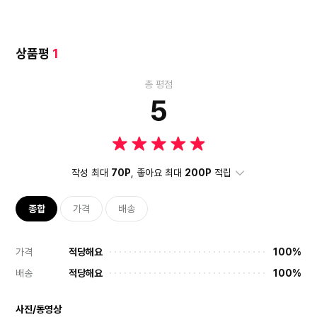
상품평
1
총 평점
5
작성 최대
70P
, 좋아요 최대
200P
적립
종합
가격
배송
가격
적당해요
100%
배송
적당해요
100%
사진/동영상