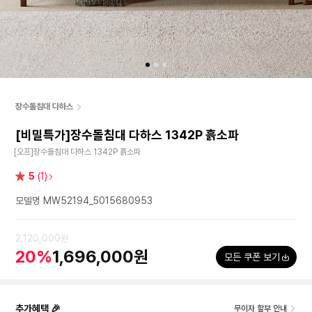
장수돌침대 다하스
[비밀특가]장수돌침대 다하스 1342P 흙소파
[오프]장수돌침대 다하스 1342P 흙소파
별
5
(1)
점
모델명 MW52194_5015680953
2,120,000원
20%
1,696,000원
모든 쿠폰 보기
추가혜택 🎉
무이자 할부 안내