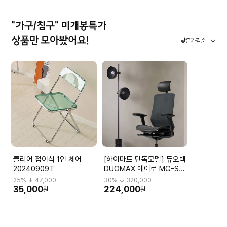
"가구/침구" 미개봉특가
상품만 모아봤어요!
낮은가격순
클리어 접이식 1인 체어
[하이마트 단독모델] 듀오백
20240909T
DUOMAX 에어로 MG-S-
L2 DBBMGHL3NMBN-
25
% ↓
47,000
30
% ↓
320,000
M59BK
35,000
224,000
원
원