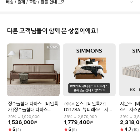
배송 / 결제 / 교환 / 환불 안내 보기
다른 고객님들이 함께 본 상품이에요!
장수돌침대 다하스 [비밀특
(주)시몬스 [비밀특가]
시몬스 [비밀특가] 뷰티레
가]장수돌침대 다하스
D2178A. 뷰티레스트 시트
스트 자스민
1342P 맥반석 돌쇼파
러스. 슈퍼싱글 침대+협탁
20
% ↓
1,920,000
38
% ↓
2,870,000
39
% ↓
3,
101
1,536,000
1,779,400
2,318,
원
원
별
별
별
5
5
4.7
(4)
(5)
(10)
점
점
점