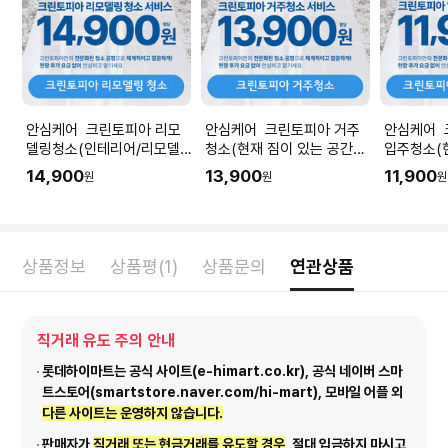
안심케어 크린토피아 리모
안심케어 크린토피아 거주
안심케어 
델링청소(인테리어/리모델
청소(현재 짐이 있는 공간청
입주청소(
링 공사 직후) I 공간 평수에
소) I 공간 평수에 맞춰 수량
청소) I 
14,900
13,900
11,900
원
원
원
맞춰 수량을 입력해주세요.
을 입력해주세요.
량을 입력
상품정보
상품평(1)
상품문의
연관상품
직거래 유도 주의 안내
롯데하이마트는 공식 사이트(e-himart.co.kr), 공식 네이버 스마
트스토어(smartstore.naver.com/hi-mart), 모바일 어플 외
다른 사이트는 운영하지 않습니다.
판매자가
직거래 또는 현금거래를 유도할 경우
, 절대 입금하지 마시고