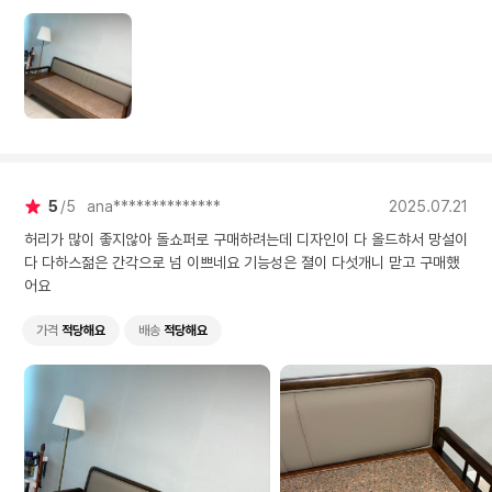
5
5
ana**************
2025.07.21
허리가 많이 좋지않아 돌쇼퍼로 구매하려는데 디자인이 다 올드햐서 망설이
다 다하스젊은 간각으로 넘 이쁘네요 기능성은 졀이 다섯개니 맏고 구매했
어요
가격
적당해요
배송
적당해요