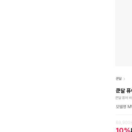
쿤달
쿤달 퓨
쿤달 퓨어 바
모델명 MW
89,900
10%