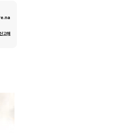
e.na
 신고해