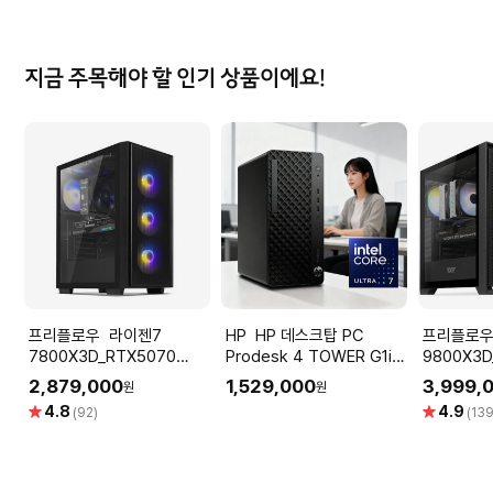
점
점
지금 주목해야 할 인기 상품이에요!
프리플로우 라이젠7
HP HP 데스크탑 PC
프리플로우 라이
7800X3D_RTX5070
Prodesk 4 TOWER G1i
9800X3D
12GB 컴퓨터본체 (ULTRA
울트라7 265 OS미포함
퓨터본체 (
2,879,000
1,529,000
3,999,
원
원
GAMING X7 A57L) AMD
GAMING 
별
별
4.8
4.9
(92)
(139
게이밍컴퓨터 조립PC
AMD 게
점
점