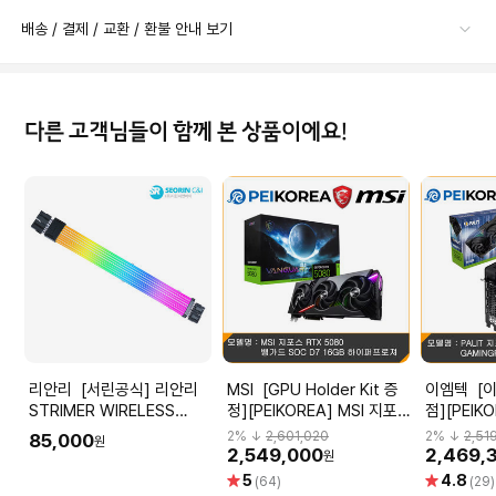
배송 / 결제 / 교환 / 환불 안내 보기
다른 고객님들이 함께 본 상품이에요!
리안리 [서린공식] 리안리
MSI [GPU Holder Kit 증
이엠텍 [이엠텍 공식인증
STRIMER WIRELESS
정][PEIKOREA] MSI 지포
점][PEIKO
GPU 2x8핀 케이블 (PW8-
스 RTX 5080 뱅가드 SOC
포스 RTX 
2
% ↓
2,601,020
2
% ↓
2,51
85,000
원
1W, 0.34m) 컨트롤러 미포
D7 16GB 하이퍼프로져
GAMINGP
2,549,000
2,469,
원
함
엠텍
별
별
5
4.8
(64)
(29)