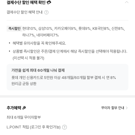
결제수단 할인 혜택 확인 💳
결제수단 할인 혜택 안내
현대10%, 삼성10%, 카카오페이9%, 롯데9%, KB국민8%, 신한8%,
즉시할인
하나7%, 네이버페이7%
혜택별 유의사항을 꼭 확인해주세요.
상품별 즉시할인은 주문/결제 단계에서 해당 즉시할인을 선택해야 적용됩니다.
(미선택 시 적용 불가)
가전을 쉽게 최대 60개월 나눠 결제
롯데 개인 신용카드로 5만원 이상 48개월/60개월 할부 결제 시 연 8%
원리금 균등 상환
추가혜택 🎉
무이자 할부 안내
최대 6개월 무이자할부
L.POINT 적립 (로그인 후 확인가능)