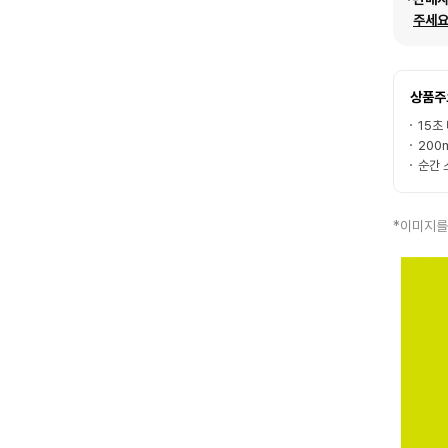
주세요
상품주
15초
200
순간 
*이미지를