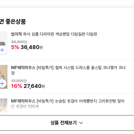
면 좋은상품
엄지척
좌식 심플 다리미판 색상랜덤 다림질판 다림판
38,400
원
5%
36,480
원
MF매직하우스
[비밀특가] 철제 시스템 드레스룸 올스틸 코너행거 코너
장
32,900
원
16%
27,640
원
MF매직하우스
[비밀특가] 논슬립 옷걸이 어깨뿔방지 고리회전형 알라
딘 옷걸이 100개
38,900
원
16%
32,680
원
상품 전체보기