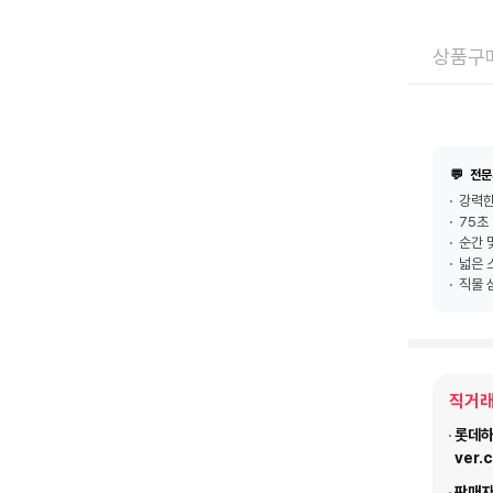
상품구매
💬
전문
강력한
75초
순간 
넓은 
직물 
직거래
롯데하이
ver.
판매