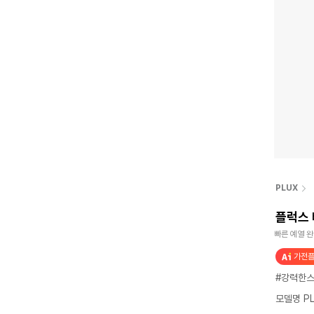
PLUX
플럭스 
빠른 예열 
가전플
#강력한
모델명 PL