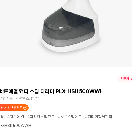
전문가 
빠른예열 핸디 스팀 다리미 PLX-HSI1500WWH
완벽한 사용감 간편한 스팀다리미
래너 추천 키워드
스팀
#짧은예열
#다양한스팀모드
#넓은스팀헤드
#편리한직물관리
X-HSI1500WWH