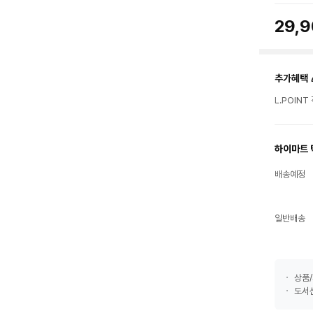
29,
추가혜택 
L.POIN
하이마트 
배송예정
일반배송
상품/
도서산