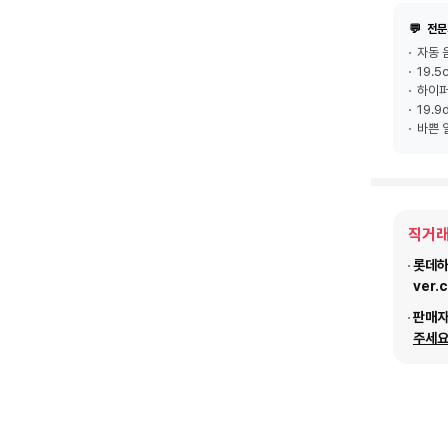
💬
전문
자동 
19.
하이퍼
19.
바쁜 
직거래
롯데하이
ver.
판매
주세요