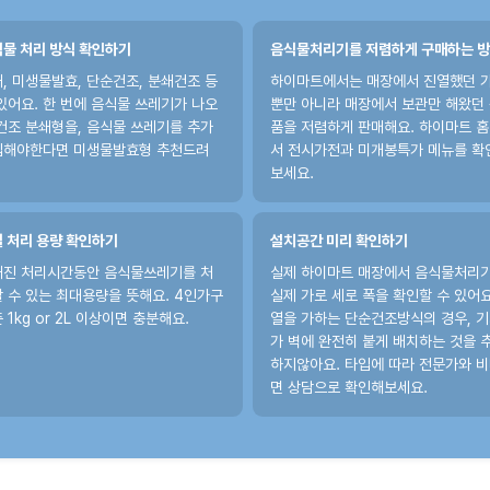
물 처리 방식 확인하기
음식물처리기를 저렴하게 구매하는 
, 미생물발효, 단순건조, 분쇄건조 등
하이마트에서는 매장에서 진열했던 
있어요. 한 번에 음식물 쓰레기가 나오
뿐만 아니라 매장에서 보관만 해왔던
건조 분쇄형을, 음식물 쓰레기를 추가
품을 저렴하게 판매해요. 하이마트 
입해야한다면 미생물발효형 추천드려
서 전시가전과 미개봉특가 메뉴를 확
보세요.
 처리 용량 확인하기
설치공간 미리 확인하기
해진 처리시간동안 음식물쓰레기를 처
실제 하이마트 매장에서 음식물처리
 수 있는 최대용량을 뜻해요. 4인가구
실제 가로 세로 폭을 확인할 수 있어요
 1kg or 2L 이상이면 충분해요.
열을 가하는 단순건조방식의 경우, 
가 벽에 완전히 붙게 배치하는 것을 
하지않아요. 타입에 따라 전문가와 
면 상담으로 확인해보세요.