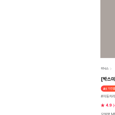
미닉스
[박스미
가전플
#자동처
별
4.9
(
점
모델명 MN