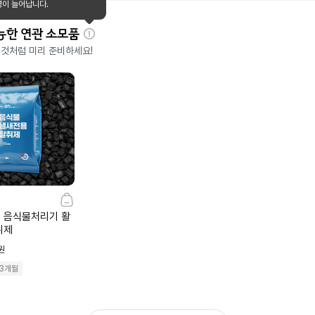
명이 늘어납니다.
능한 연관 소모품
자
 것처럼 미리 준비하세요!
세
히
보
기
 음식물처리기 활
취제
원
3개월