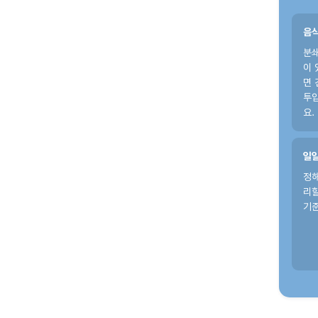
음식
분쇄
이 
면 
투
요.
일일
정
리할
기준