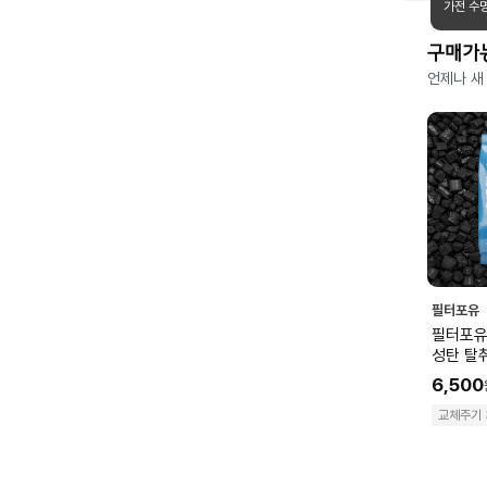
가전 수
구매가
언제나 새
필터포유
필터포유
성탄 탈
6,500
교체주기 