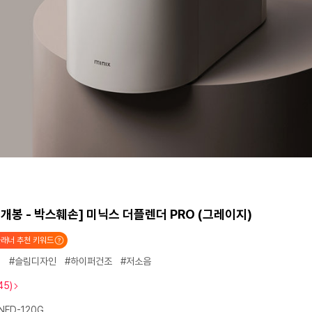
개봉 - 박스훼손] 미닉스 더플렌더 PRO (그레이지)
래너 추천 키워드
리
#슬림디자인
#하이퍼건조
#저소음
45)
FD-120G