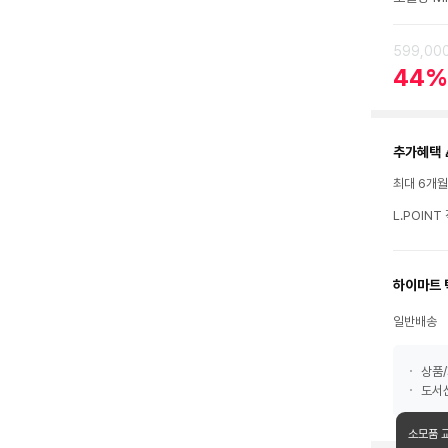
599,00
44%
추가혜택 
최대 6개
L.POIN
하이마트 
일반배송
상품/
도서산
소모품 