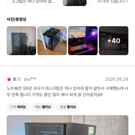
스크탑은 하나 있어야 할거
가 너무 느립니다 걱정
같아서 구매했는데 너무 만
ㅜ 오후쯤 보니까 그래픽카
족 합니다 가격도 할인 많이
드 팬이 1초 돌고 안돕
사진/동영상
해서 싸개 잘 산거같아요!!
모니터에 신호도 아예 
어오구요
+40
5
5
ska***
2026.06.24
노트뷱만 56년 쓰다가 데스크탑은 하나 있어야 할거 같아서 구매했는데 너
무 만족 합니다 가격도 할인 많이 해서 싸개 잘 산거같아요!!
가격
싸네요
배송
빨라요
품질
좋아요