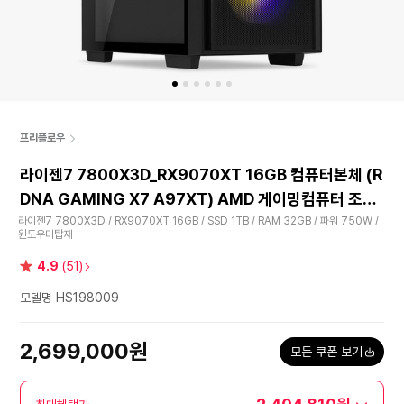
프리플로우
라이젠7 7800X3D_RX9070XT 16GB 컴퓨터본체 (R
DNA GAMING X7 A97XT) AMD 게이밍컴퓨터 조립
PC
라이젠7 7800X3D / RX9070XT 16GB / SSD 1TB / RAM 32GB / 파워 750W /
윈도우미탑재
별
4.9
(51)
점
모델명 HS198009
2,699,000원
모든 쿠폰 보기