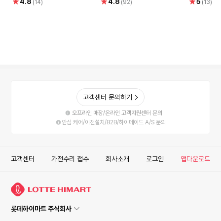
별
별
별
4.8
4.8
5
(14)
(92)
(13)
AMD 게이밍컴퓨터 조립PC
게이밍컴퓨터 조립PC
AMD 게
점
점
점
고객센터 문의하기
오프라인 매장/온라인 고객지원센터 문의
안심 케어/이전설치/B2B/하이메이드 A/S 문의
고객센터
가전수리 접수
회사소개
로그인
앱다운로드
롯데하이마트 주식회사