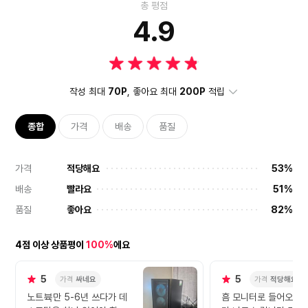
총 평점
4.9
작성 최대
70P
, 좋아요 최대
200P
적립
종합
가격
배송
품질
가격
적당해요
53%
배송
빨라요
51%
품질
좋아요
82%
4점 이상 상품평이
100%
에요
5
5
가격
싸네요
가격
적당해요
노트뷱만 5-6년 쓰다가 데
흠 모니터로 들어오는 