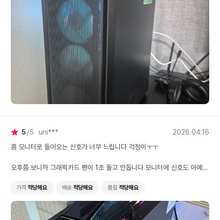
5
5
uni***
2026.04.16
흠 모니터로 들어오는 신호가 너무 느립니다 걱정이ㅜㅜ
오후쯤 보니까 그래픽카드 팬이 1초 돌고 안돕니다 모니터에 신호도 아예
안들어오구요
가격
적당해요
배송
적당해요
품질
적당해요