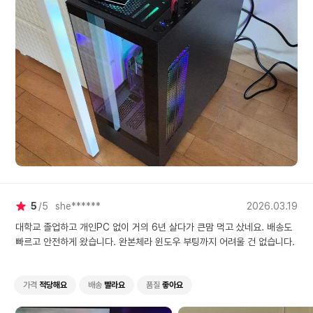
5
5
she******
2026.03.19
대학교 졸업하고 개인PC 없이 거의 6년 살다가 큰맘 먹고 샀네요. 배송도
빠르고 안전하게 왔습니다. 완본체라 윈도우 부팅까지 어려울 건 없습니다.
솔직히 어항이면 눈뽕 심하지 않을까 걱정했는데 왜 다들 어항 예쁘다하는
지 알겠네요. 불꺼놓고 있으니 영롱합니다. 기스 날까봐 조심하게 되네요.
가격
적당해요
배송
빨라요
품질
좋아요