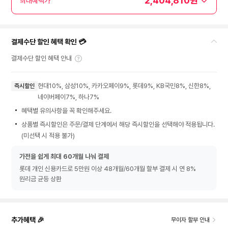
2,404,810원
최대혜택가
결제수단 할인 혜택 확인 💳
결제수단 할인 혜택 안내
현대10%, 삼성10%, 카카오페이9%, 롯데9%, KB국민8%, 신한8%,
즉시할인
네이버페이7%, 하나7%
혜택별 유의사항을 꼭 확인해주세요.
상품별 즉시할인은 주문/결제 단계에서 해당 즉시할인을 선택해야 적용됩니다.
(미선택 시 적용 불가)
가전을 쉽게 최대 60개월 나눠 결제
롯데 개인 신용카드로 5만원 이상 48개월/60개월 할부 결제 시 연 8%
원리금 균등 상환
추가혜택 🎉
무이자 할부 안내