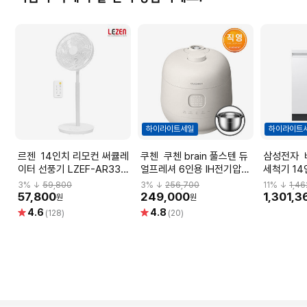
하이라이트세일
하이라이트
르젠 14인치 리모컨 써큘레
쿠첸 쿠첸 brain 풀스텐 듀
삼성전자 비스포크 AI 식기
이터 선풍기 LZEF-AR330
얼프레셔 6인용 IH전기압력
세척기 1
[7엽날개/15시간타이머/10
밥솥 CRH-TWS0610W
DW80F7
3
% ↓
59,800
3
% ↓
256,700
11
% ↓
1,46
단계높이조절]
(화이트)
57,800
249,000
1,301,3
원
원
별
별
4.6
4.8
(128)
(20)
점
점