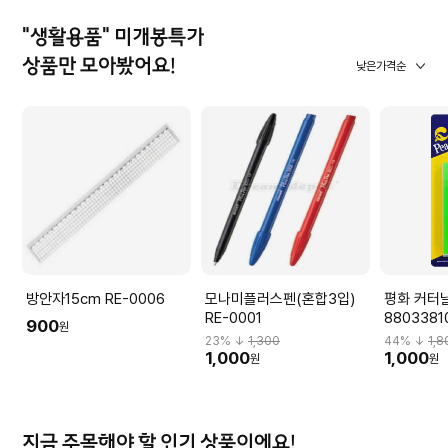
"생활용품" 미개봉특가
상품만 모아봤어요!
낮은가격순
방안자15cm RE-0006
모나미플러스펜(혼합3입)
평화 커터날
RE-0001
8803381
900
원
23
% ↓
1,300
44
% ↓
1,8
1,000
1,000
원
원
지금 주목해야 할 인기 상품이에요!