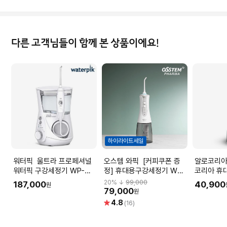
다른 고객님들이 함께 본 상품이에요!
하이라이트세일
워터픽 울트라 프로페셔널
오스템 와픽 [커피쿠폰 증
알로코리아 
워터픽 구강세정기 WP-
정] 휴대용구강세정기 WO-
코리아 휴
670K
200
구강세정기
20
% ↓
99,000
187,000
40,900
원
치아세정
79,000
원
별
4.8
(16)
점