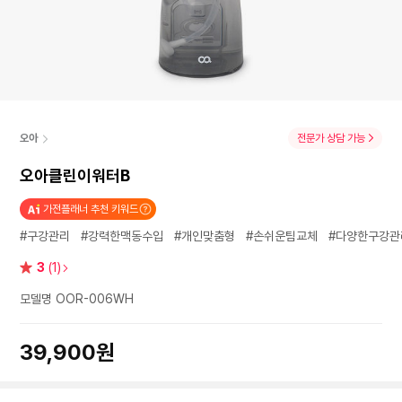
오아
전문가 상담 가능
오아클린이워터B
가전플래너 추천 키워드
#구강관리
#강력한맥동수입
#개인맞춤형
#손쉬운팀교체
#다양한구강관
별
3
(1)
점
모델명 OOR-006WH
39,900원