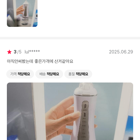
3
5
lul*****
2025.06.29
아직안써봤는데 좋은가격에 산거같아요
가격
적당해요
배송
적당해요
품질
적당해요