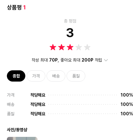
상품평
1
총 평점
3
작성 최대
70P
, 좋아요 최대
200P
적립
종합
가격
배송
품질
가격
적당해요
100%
배송
적당해요
100%
품질
적당해요
100%
사진/동영상