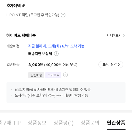
추가혜택 🎉
L.POINT 적립 (로그인 후 확인가능)
하이마트 택배배송
자세히보기
배송예정
지금 결제 시, 모레(화) 8/11 도착 가능
배송지연 보상제
일반배송
3,000원
(40,000원 이상 무료)
배송비절약
일반배송
스마트픽
상품/지역/물류 사정에 따라 배송지연 발생할 수 있음
도서산간(제주 포함)의 경우, 추가 배송비 발생 가능
구매 TIP
상품정보
상품평(1)
상품문의
연관상품