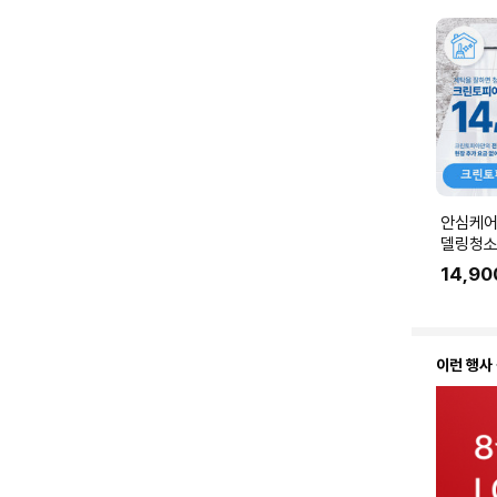
안심케어
델링청소
링 공사 
14,90
에 맞춰
요.
이런 행사