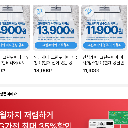
 크린토피아 리모
안심케어 크린토피아 거주
안심케어 크린토피아 이
(인테리어/리모델
청소(현재 짐이 있는 공간
사/입주청소(현재 공실인
직후) I 공간 평수
청소) I 공간 평수에 맞춰
공간청소) I 공간 평수에 맞
0
13,900
11,900
원
원
원
 수량을 입력해주세
수량을 입력해주세요.
춰 수량을 입력해주세요.
 상품이에요