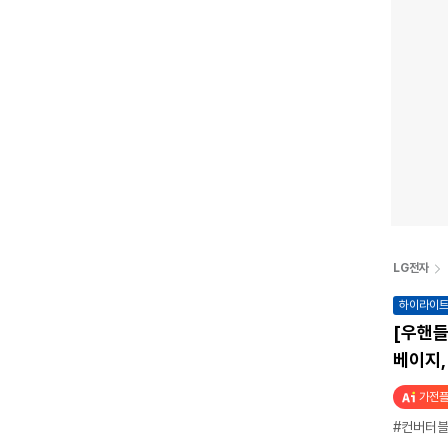
LG전자
하이라이
[우핸들
베이지,
가전플
#컨버터