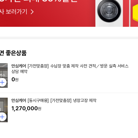
면 좋은상품
안심케어
[가전맞춤장] 수납장 맞춤 제작 사전 견적／방문 실측 서비스
상담 예약
0
원
안심케어
[동시구매용] [가전맞춤장] 냉장고장 제작
1,270,000
원