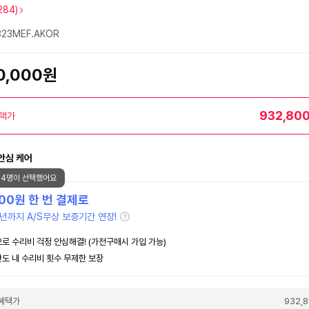
284)
23MEF.AKOR
60,000원
932,80
택가
안심 케어
34명이 선택했어요
000
원 한 번 결제로
년까지 A/S무상 보증기간 연장!
로 수리비 걱정 안심해결! (가전구매시 가입 가능)
도 내 수리비 횟수 무제한 보장
혜택가
932,