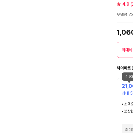
별
4.9
(
점
모델명 Z3
1,0
최대혜
하이마트 
4,9
21,
최대 5
소액으
보상한
최대