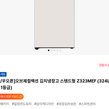
전문가 
트세일
/우오픈]오브제컬렉션 김치냉장고 스탠드형 Z323MEF (324L,
 1등급)
래너 추천 키워드
블패키지
#일정온도유지
#감각적디자인
#포장김치보관
#스마트관리