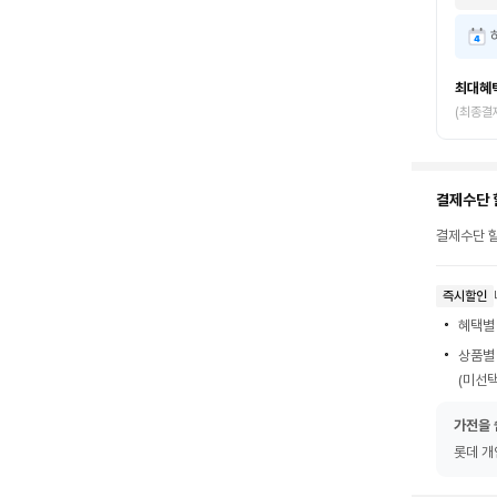
최대혜
(최종결
결제수단 
결제수단 할
즉시할인
혜택별
상품별
(미선택
가전을 
롯데 개