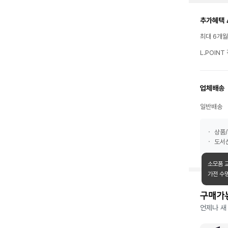
추가혜택 
최대 6개
L.POIN
업체배송
일반배송
상품/
도서산
소모품 
가전 수
구매가
언제나 새