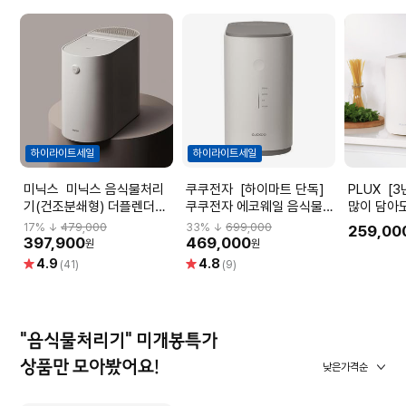
하이라이트세일
하이라이트세일
미닉스 미닉스 음식물처리
쿠쿠전자 [하이마트 단독]
PLUX [3년무상AS]플럭스
기(건조분쇄형) 더플렌더
쿠쿠전자 에코웨일 음식물처
많이 담아도
PRO(그레이지) MNFD-
리기(건조분쇄타입/2L)
소음 음식
17
% ↓
479,000
33
% ↓
699,000
259,00
120G
CFD-EFF201DCNW
쇄형) PLX
397,900
469,000
원
원
별
별
4.9
4.8
(41)
(9)
점
점
"음식물처리기" 미개봉특가
상품만 모아봤어요!
낮은가격순