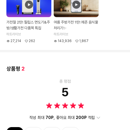
가전절 2탄! 필립스 면도기&주
여름 주방가전 1탄! 쾌존 음식물
방/생활가전 다품목 특집
처리기✨
하트라이브
하트라이브
27,214
262
143,936
1,867
상품평
2
총 평점
5
작성 최대
70P
, 좋아요 최대
200P
적립