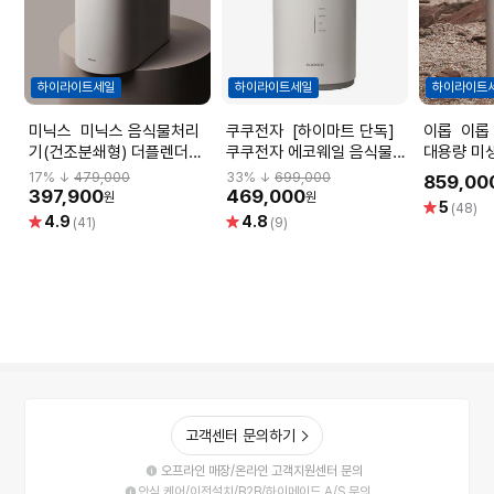
하이라이트세일
하이라이트세일
하이라이트
미닉스 미닉스 음식물처리
쿠쿠전자 [하이마트 단독]
이롭 이롭 더 그레블 가정용
기(건조분쇄형) 더플렌더
쿠쿠전자 에코웨일 음식물처
대용량 미생
PRO(그레이지) MNFD-
리기(건조분쇄타입/2L)
식물처리
17
% ↓
479,000
33
% ↓
699,000
859,00
120G
CFD-EFF201DCNW
397,900
469,000
원
원
별
5
(48)
별
별
4.9
4.8
점
(41)
(9)
점
점
고객센터 문의하기
오프라인 매장/온라인 고객지원센터 문의
안심 케어/이전설치/B2B/하이메이드 A/S 문의