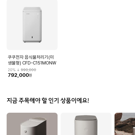
쿠쿠전자 음식물처리기(미
생물형) CFD-C151MONW
20
% ↓
990,000
792,000
원
지금 주목해야 할 인기 상품이에요!