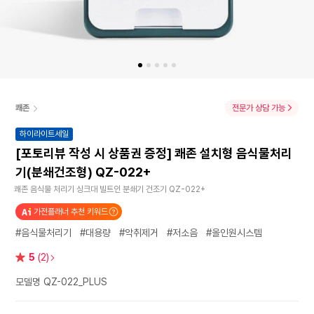
쾌존
전문가 상담 가능
하이라이트세일
[포토리뷰 작성 시 상품권 증정] 쾌존 설치형 음식물처리
기(분쇄건조형) QZ-022+
쾌존 음식물 처리기 싱크대 빌트인 분쇄기 건조기 QZ-022+
가전플래너 추천 키워드
#음식물처리기
#대용량
#악취제거
#저소음
#올인원시스템
별
5
(2)
점
모델명 QZ-022_PLUS