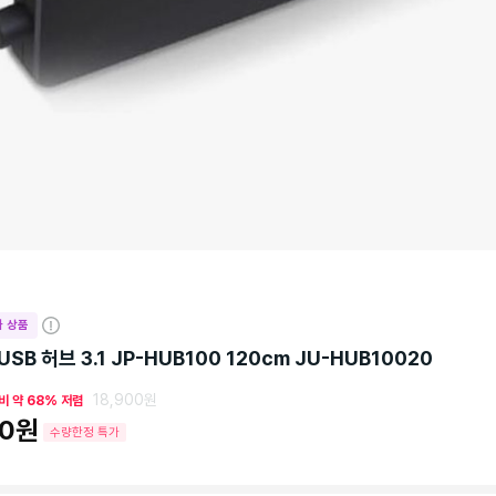
 상품
자
세
SB 허브 3.1 JP-HUB100 120cm JU-HUB10020
히
보
18,900원
비 약 68% 저렴
기
00원
수량한정 특가