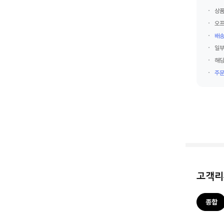
상품
오프
배송
일부
해당
주문
고객
종합