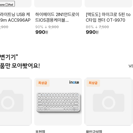
s 라이트닝 USB 케
하이메이드 2IN1안드로이
[맥도도] 마이크로 5핀 to
09m ACC996AP
드IOS겸용케이블
C타입 젠더 OT-9970
HIMCAB-H001
,900
90
% ↓
9,900
86
% ↓
7,500
990
990
원
원
주변기기"
품만 모아봤어요!
낮
최상급
최상급
포천점
용인구성점