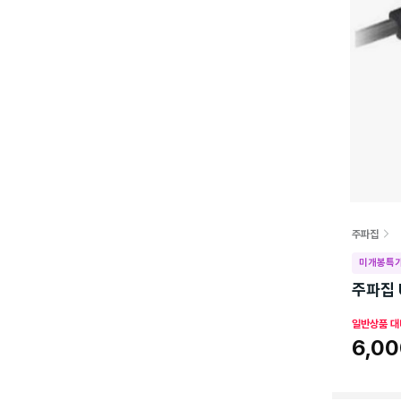
주파집
미개봉특가
주파집 U
일반상품 대
6,0