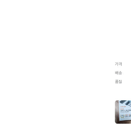
가격
배송
품질