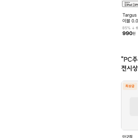
Targu
이블 0.
85
% ↓
6
990
원
"PC
전시상
최상급
단구점