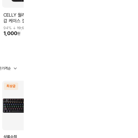
CELLY 월리 다이어리 지
CELLY 아이폰 13 젤스킨
CELLY 월리 다
갑 케이스 갤럭시S21 5G
케이스 CAS-
갑 케이스 갤럭시
블랙 CAS-WALLY993
GELSKIN1007
라 5G 블랙 CA
94
% ↓
19,900
83
% ↓
5,900
94
% ↓
19,900
WALLY994
1,000
1,000
1,000
원
원
원
은가격순
최상급
최상급
최상급
상록수점
전주롯데마트점
화순점