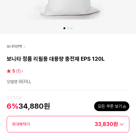
보니타빈백
보니타 정품 리필용 대용량 충전재 EPS 120L
별
5
(1)
점
모델명 REFILL
37,110원
6%
34,880원
모든 쿠폰 보기
33,830원
최대혜택가