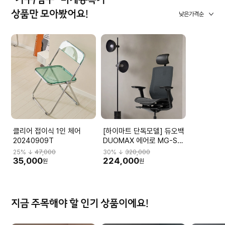
상품만 모아봤어요!
낮은가격순
클리어 접이식 1인 체어
[하이마트 단독모델] 듀오백
20240909T
DUOMAX 에어로 MG-S-
L2 DBBMGHL3NMBN-
25
% ↓
47,000
30
% ↓
320,000
M59BK
35,000
224,000
원
원
지금 주목해야 할 인기 상품이에요!