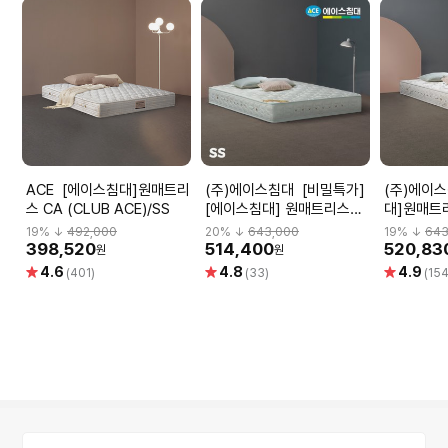
ACE [에이스침대]원매트리
(주)에이스침대 [비밀특가]
(주)에이스침대 
스 CA (CLUB ACE)/SS
[에이스침대] 원매트리스
대]원매트리
CA2(CLUB ACE2)/SS(슈
ACE2)/S
19
% ↓
492,000
20
% ↓
643,000
19
% ↓
643
퍼싱글사이즈)
398,520
514,400
520,83
원
원
별
별
별
4.6
4.8
4.9
(401)
(33)
(154
점
점
점