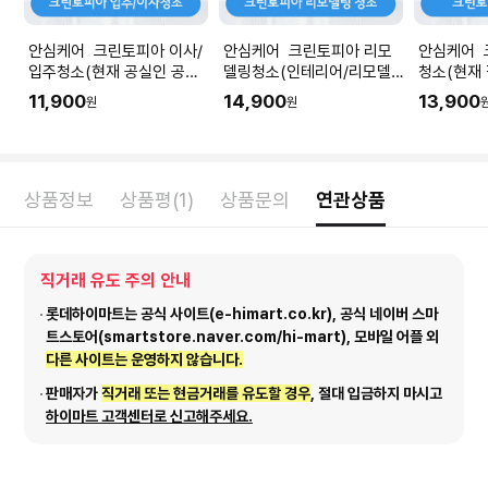
안심케어 크린토피아 이사/
안심케어 크린토피아 리모
안심케어 
입주청소(현재 공실인 공간
델링청소(인테리어/리모델
청소(현재
청소) I 공간 평수에 맞춰 수
링 공사 직후) I 공간 평수에
소) I 공
11,900
14,900
13,900
원
원
량을 입력해주세요.
맞춰 수량을 입력해주세요.
을 입력해
상품정보
상품평(1)
상품문의
연관상품
직거래 유도 주의 안내
롯데하이마트는 공식 사이트(e-himart.co.kr), 공식 네이버 스마
트스토어(smartstore.naver.com/hi-mart), 모바일 어플 외
다른 사이트는 운영하지 않습니다.
판매자가
직거래 또는 현금거래를 유도할 경우
, 절대 입금하지 마시고
하이마트 고객센터로 신고해주세요.