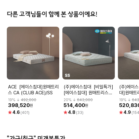
다른 고객님들이 함께 본 상품이에요!
ACE [에이스침대]원매트리
(주)에이스침대 [비밀특가]
(주)에이스침대 
스 CA (CLUB ACE)/SS
[에이스침대] 원매트리스
대]원매트리
CA2(CLUB ACE2)/SS(슈
ACE2)/S
19
% ↓
492,000
20
% ↓
643,000
19
% ↓
643
퍼싱글사이즈)
398,520
514,400
520,83
원
원
별
별
별
4.6
4.8
4.9
(401)
(33)
(154
점
점
점
"가구/침구" 미개봉특가