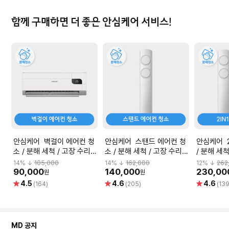
함께 구매하면 더 좋은 안심케어 서비스!
안심케어 벽걸이 에어컨 청
안심케어 스탠드 에어컨 청
안심케어 2
소 / 분해 세척 / 고장 수리
소 / 분해 세척 / 고장 수리
/ 분해 세
보장
보장
14
% ↓
105,000
14
% ↓
162,000
12
% ↓
262
90,000
140,000
230,00
원
원
별
별
별
4.5
4.6
4.6
(164)
(205)
(139
점
점
점
MD 공지