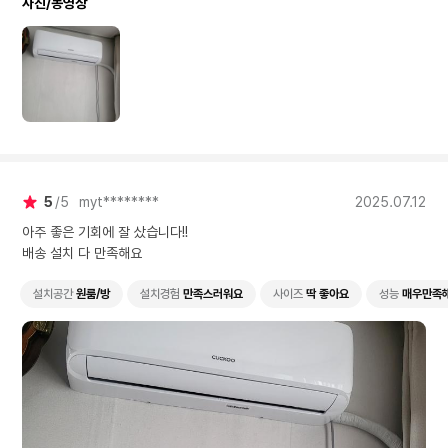
사진/동영상
5
5
myt********
2025.07.12
아주 좋은 기회에 잘 샀습니다!!
배송 설치 다 만족해요
설치공간
원룸/방
설치경험
만족스러워요
사이즈
딱 좋아요
성능
매우만족