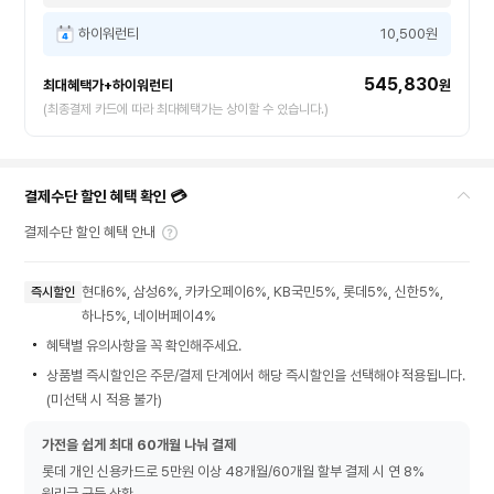
하이워런티
10,500원
545,830
최대혜택가+하이워런티
원
(최종결제 카드에 따라 최대혜택가는 상이할 수 있습니다.)
결제수단 할인 혜택 확인 💳
결제수단 할인 혜택 안내
현대6%, 삼성6%, 카카오페이6%, KB국민5%, 롯데5%, 신한5%,
즉시할인
하나5%, 네이버페이4%
혜택별 유의사항을 꼭 확인해주세요.
상품별 즉시할인은 주문/결제 단계에서 해당 즉시할인을 선택해야 적용됩니다.
(미선택 시 적용 불가)
가전을 쉽게 최대 60개월 나눠 결제
롯데 개인 신용카드로 5만원 이상 48개월/60개월 할부 결제 시 연 8%
원리금 균등 상환