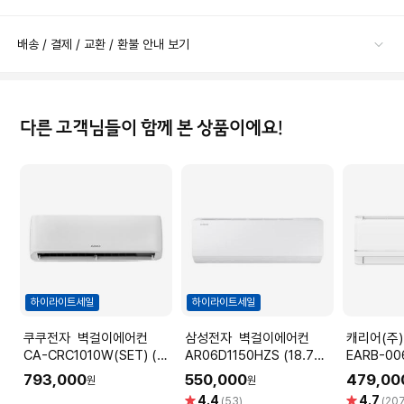
배송 / 결제 / 교환 / 환불 안내 보기
다른 고객님들이 함께 본 상품이에요!
하이라이트세일
하이라이트세일
쿠쿠전자 벽걸이에어컨
삼성전자 벽걸이에어컨
캐리어(주) 냉방 벽
CA-CRC1010W(SET) (냉
AR06D1150HZS (18.7㎡)
EARB-00
방 33.3㎡) [전국기본설치
실외기포함 [전국기본설치비
방18.7㎡
793,000
550,000
479,00
원
원
비 포함]
포함]
포함]
별
별
4.4
4.7
(53)
(20