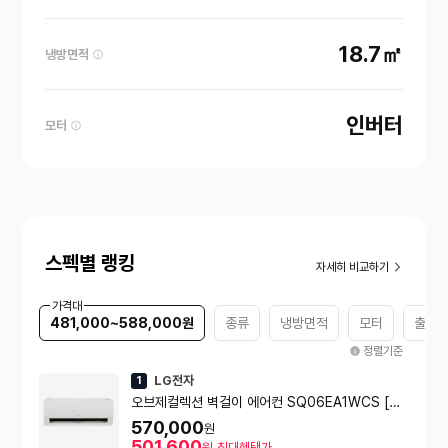
18.7㎡
냉방면적
인버터
모터
스펙별 랭킹
자세히 비교하기
가격대
481,000~588,000원
종류
냉방면적
모터
출시
정렬기준
LG전자
1
오브제컬렉션 벽걸이 에어컨 SQ06EA1WCS [냉
방 18.7㎥] 실외기포함 [전국설치비동일]
570,000
원
501,600
원
최대혜택가