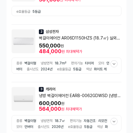
e효율등급
5등급
삼성전자
2
벽걸이에어컨 AR06D1150HZS (18.7㎡) 실외기
포함 [전국기본설치비 포함]
550,000
원
484,000
원
최대혜택가
종류
벽걸이형
냉방면적
18.7m²
편의기능
타이머
모터
인
버터
출시년도
2024년
e효율등급
5등급
색상
화이트 계
열
배관방식
일반배관
캐리어
3
냉방 벽걸이에어컨 EARB-0062GDWSD (냉방1
8.7㎡) [전국기본설치비 포함]
600,000
원
564,000
원
최대혜택가
종류
벽걸이형
냉방면적
18.7㎡
편의기능
자동건조
리모컨
모터
인버터
출시년도
2026년
e효율등급
5등급
색상
화
이트 계열