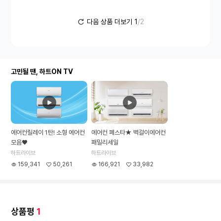
다음 상품 더보기
1
/2
고민될 땐, 하트ON TV
에어컨릴레이 1탄! 소형 에어컨
에어컨 페스타★ 벽걸이에어컨
모음♥
패밀리세일
하트라이브
하트라이브
159,341
50,261
166,921
33,982
상품평
1