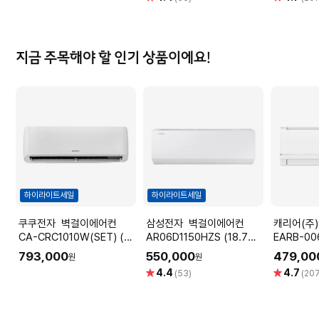
점
점
지금 주목해야 할 인기 상품이에요!
하이라이트세일
하이라이트세일
쿠쿠전자 벽걸이에어컨
삼성전자 벽걸이에어컨
캐리어(주) 냉방 벽
CA-CRC1010W(SET) (냉
AR06D1150HZS (18.7㎡)
EARB-00
방 33.3㎡) [전국기본설치
실외기포함 [전국기본설치비
방18.7㎡
793,000
550,000
479,00
원
원
비 포함]
포함]
포함]
별
별
4.4
4.7
(53)
(20
점
점