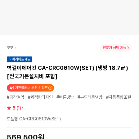
쿠쿠
전문가 상담 가능
하이라이트세일
벽걸이에어컨 CA-CRC0610W(SET) (냉방 18.7㎡)
[전국기본설치비 포함]
가전플래너 추천 키워드
#공간절약
#쾌적한디자인
#빠른냉방
#부드러운냉방
#자동풍향조절
별
5
(1)
점
모델명 CA-CRC0610W(SET)
569,500원