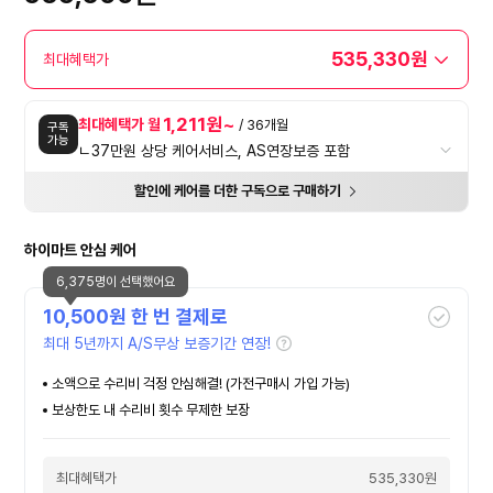
535,330원
최대혜택가
1,211원~
최대혜택가 월
/ 36개월
구독
가능
ㄴ37만원 상당 케어서비스, AS연장보증 포함
할인에 케어를 더한 구독으로 구매하기
하이마트 안심 케어
6,375명이 선택했어요
10,500
원 한 번 결제로
최대 5년까지 A/S무상 보증기간 연장!
소액으로 수리비 걱정 안심해결! (가전구매시 가입 가능)
보상한도 내 수리비 횟수 무제한 보장
최대혜택가
535,330원