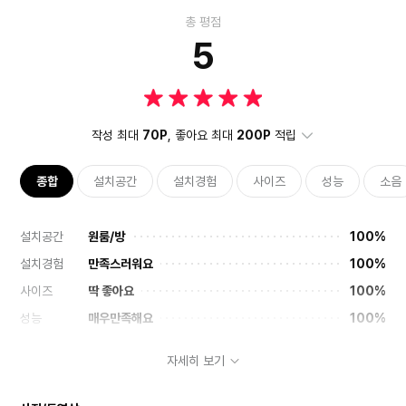
총 평점
5
작성 최대
70P
, 좋아요 최대
200P
적립
종합
설치공간
설치경험
사이즈
성능
소음
설치공간
원룸/방
100%
설치경험
만족스러워요
100%
사이즈
딱 좋아요
100%
성능
매우만족해요
100%
소음
보통이에요
100%
자세히 보기
내구성
보통이에요
100%
디자인
마음에들어요
100%