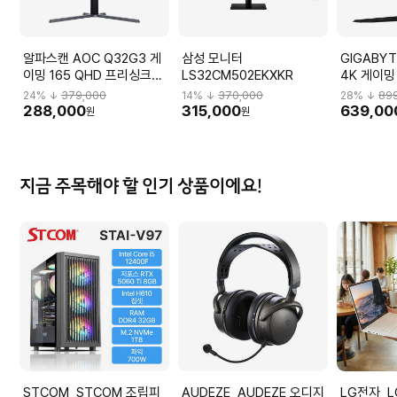
알파스캔 AOC Q32G3 게
삼성 모니터
GIGABYT
이밍 165 QHD 프리싱크
LS32CM502EKXKR
4K 게이밍
HDR 무결점 Q32G3_H
M32U_H
24
% ↓
379,000
14
% ↓
370,000
28
% ↓
89
288,000
315,000
639,00
원
원
지금 주목해야 할 인기 상품이에요!
STCOM STCOM 조립피
AUDEZE AUDEZE 오디지
LG전자 LG전자 그램14