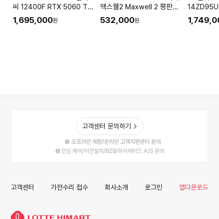
씨 12400F RTX 5060 Ti
맥스웰2 Maxwell 2 평판형
14ZD95
32GB 1TB 게이밍 사무용
무선 게이밍 헤드셋
노트북 라이
1,695,000
532,000
1,749,
원
원
조립PC 컴퓨터 STAI-V97
PlayStation용
곤포인트 D
PCIe4.0
고객센터 문의하기
오프라인 매장/온라인 고객지원센터 문의
안심 케어/이전설치/B2B/하이메이드 A/S 문의
고객센터
가전수리 접수
회사소개
로그인
앱다운로드