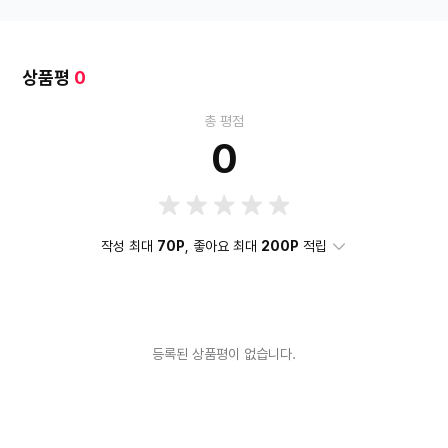
HDMI
DP
색상
블랙 계열
모니터 화면크기
67.7cm
상품평
0
총 평점
0
작성 최대
70P
, 좋아요 최대
200P
적립
등록된 상품평이 없습니다.