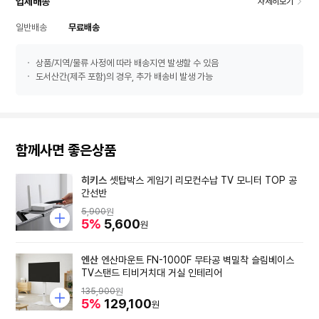
업체배송
자세히보기
일반배송
무료배송
상품/지역/물류 사정에 따라 배송지연 발생할 수 있음
도서산간(제주 포함)의 경우, 추가 배송비 발생 가능
함께사면 좋은상품
히키스
셋탑박스 게임기 리모컨수납 TV 모니터 TOP 공
간선반
5,900
원
5%
5,600
원
엔산
엔산마운트 FN-1000F 무타공 벽밀착 슬림베이스
TV스탠드 티비거치대 거실 인테리어
135,900
원
5%
129,100
원