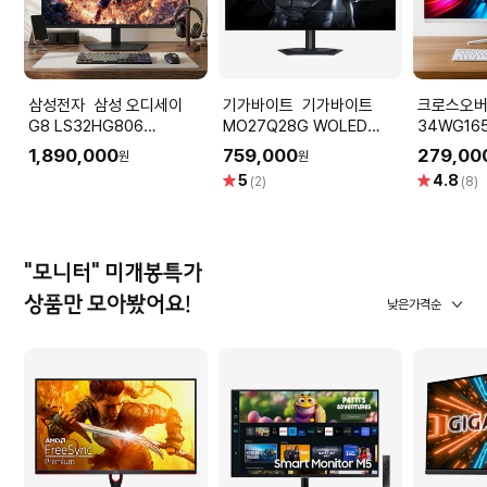
삼성전자 삼성 오디세이
기가바이트 기가바이트
크로스오버 크로스
G8 LS32HG806
MO27Q28G WOLED
34WG16
79.9cm(32인치) 6K
QHD 280Hz 피벗 게이밍
트 86cm
1,890,000
759,000
279,00
원
원
165Hz 3K 330Hz 듀얼모
모니터 (27인치/피벗/스피
퓨터 모니
별
별
5
4.8
(2)
(8)
드 가변주사율 게이밍모니터
커/WOLED)
점
점
"모니터" 미개봉특가
상품만 모아봤어요!
낮은가격순