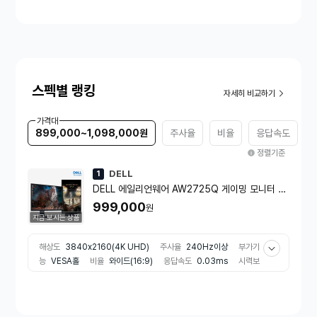
스펙별 랭킹
자세히 비교하기
가격대
899,000~1,098,000원
주사율
비율
응답속도
정렬기준
DELL
1
DELL 에일리언웨어 AW2725Q 게이밍 모니터 2
7 67.74cm QD-OLED 4K UHD 240Hz 0.03
999,000
원
ms
지금 보시는 상품
해상도
3840x2160(4K UHD)
주사율
240Hz이상
부가기
능
VESA홀
비율
와이드(16:9)
응답속도
0.03ms
시력보
호기능
플리커프리
로우블루라이트
게임특화기능
어댑티브 싱크
FreeSync
G-Sync
모니터 스탠드 타입
스위블(좌우)
엘리
베이션(높낮이)
틸트(상하)
피벗(회전)
패널 형태
평면
단자