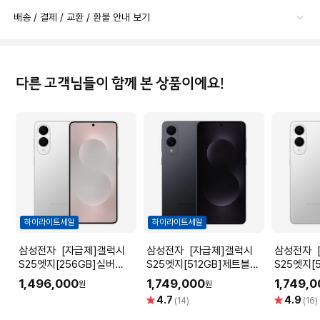
배송 / 결제 / 교환 / 환불 안내 보기
다른 고객님들이 함께 본 상품이에요!
하이라이트세일
하이라이트세일
삼성전자 [자급제]갤럭시
삼성전자 [자급제]갤럭시
삼성전자 [자급제]갤럭시
S25엣지[256GB]실버
S25엣지[512GB]제트블랙
S25엣지[
[SM-S937N]
[SM-S937N]
S937N]
1,496,000
1,749,000
1,749,
원
원
별
별
4.7
4.9
(14)
(16)
점
점