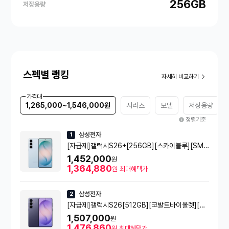
256GB
저장용량
스펙별 랭킹
자세히 비교하기
가격대
1,265,000~1,546,000원
시리즈
모델
저장용량
정렬기준
삼성전자
1
[자급제]갤럭시S26+[256GB][스카이블루][SM-
S947N]
1,452,000
원
1,364,880
원
최대혜택가
삼성전자
2
[자급제]갤럭시S26[512GB][코발트바이올렛][S
M-S942N]
1,507,000
원
1,476,860
원
최대혜택가