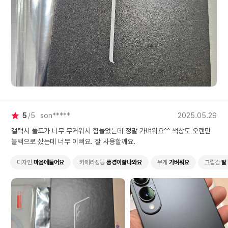
5
5
son*****
2025.05.29
갤럭시 폴드가 너무 무거워서 힘들었는데 정말 가벼워요^^ 색상도 오랜만
블랙으로 샀는데 너무 이뻐요. 잘 사용할께요.
디자인
마음에들어요
카메라성능
풍경이잘나와요
무게
가벼워요
그립감
잘