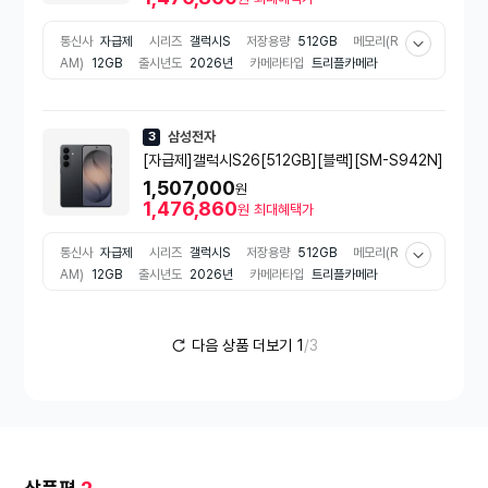
통신사
자급제
시리즈
갤럭시S
저장용량
512GB
메모리(R
AM)
12GB
출시년도
2026년
카메라타입
트리플카메라
주사율
120Hz
배터리 용량
4.300mAh
보안기능
지문인식
휴대폰 무게
167g
해상도
2340x1080
화면종류
다이나믹
AM-OLED 2X
디스플레이 타입
펀치홀
부가기능
삼성페이
삼성전자
3
전면카메라 화소
12MP
후면카메라 화소
50MP
[자급제]갤럭시S26[512GB][블랙][SM-S942N]
1,507,000
원
1,476,860
원
최대혜택가
통신사
자급제
시리즈
갤럭시S
저장용량
512GB
메모리(R
AM)
12GB
출시년도
2026년
카메라타입
트리플카메라
주사율
120Hz
배터리 용량
4.300mAh
보안기능
얼굴인식
휴대폰 무게
167g
해상도
2340x1080
화면종류
다이나믹
AM-OLED 2X
디스플레이 타입
펀치홀
부가기능
삼성페이
다음 상품 더보기
1
/3
전면카메라 화소
12MP
후면카메라 화소
50MP