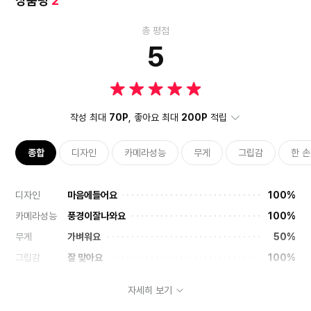
상품평
2
총 평점
5
작성 최대
70P
, 좋아요 최대
200P
적립
종합
디자인
카메라성능
무게
그립감
한 
디자인
마음에들어요
100%
카메라성능
풍경이잘나와요
100%
무게
가벼워요
50%
그립감
잘 맞아요
100%
한 손조작
쉬워요
50%
자세히 보기
성능
매우만족해요
100%