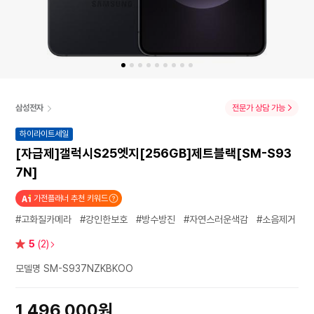
삼성전자
전문가 상담 가능
하이라이트세일
[자급제]갤럭시S25엣지[256GB]제트블랙[SM-S93
7N]
가전플래너 추천 키워드
#고화질카메라
#강인한보호
#방수방진
#자연스러운색감
#소음제거
별
5
(2)
점
모델명 SM-S937NZKBKOO
1,496,000원