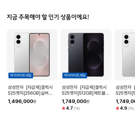
지금 주목해야 할 인기 상품이에요!
하이라이트세일
하이라이트세일
삼성전자 [자급제]갤럭시
삼성전자 [자급제]갤럭시
삼성전자 [자급제]갤럭시
S25엣지[256GB]실버
S25엣지[512GB]제트블랙
S25엣지[
[SM-S937N]
[SM-S937N]
S937N]
1,496,000
1,749,000
1,749,
원
원
별
별
4.7
4.9
(14)
(16)
점
점