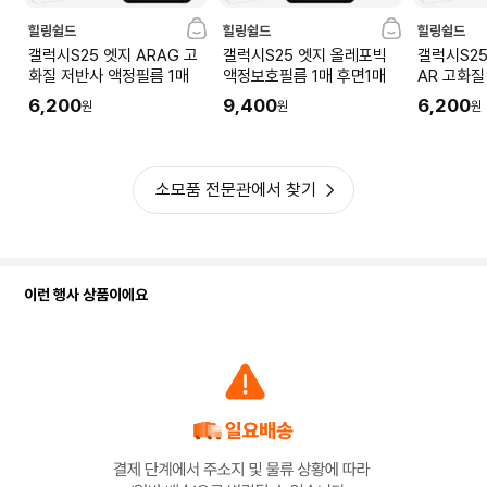
힐링쉴드
힐링쉴드
힐링쉴드
갤럭시S25 엣지 ARAG 고
갤럭시S25 엣지 올레포빅
갤럭시S2
화질 저반사 액정필름 1매
액정보호필름 1매 후면1매
AR 고화질
6,200
9,400
6,200
원
원
원
소모품 전문관에서 찾기
이런 행사 상품이에요