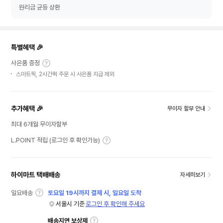
원리금 균등 상환
특별혜택 🎉
사은품 증정
스마트픽, 2시간퀵 주문 시 사은품 지급 제외
추가혜택 🎉
무이자 할부 안내
최대 6개월 무이자할부
L.POINT 적립 (로그인 후 확인가능)
하이마트 택배배송
자세히보기
일요배송
토요일 19시까지 결제 시, 일요일 도착
서울시 기준
로그인 후 확인해 주세요
배송지연 보상제