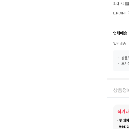
최대 6개
L.POIN
업체배송
일반배송
상품/
도서산
상품정
직거래
롯데하이
ver.