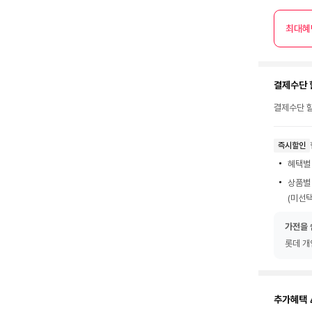
최대혜
결제수단 
결제수단 할
즉시할인
혜택별
상품별
(미선택
가전을 
롯데 개
추가혜택 