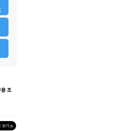
무용 조
폰 보기