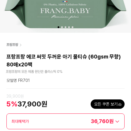
프랑프랑
프랑프랑 에코 써밋 두꺼운 아기 물티슈 (60gsm 무향)
80매x20팩
프랑프랑의 모든 제품 원단은 플라스틱 0%
모델명 FR701
39,900원
5%
37,900원
모든 쿠폰 보기
36,760원
최대혜택가