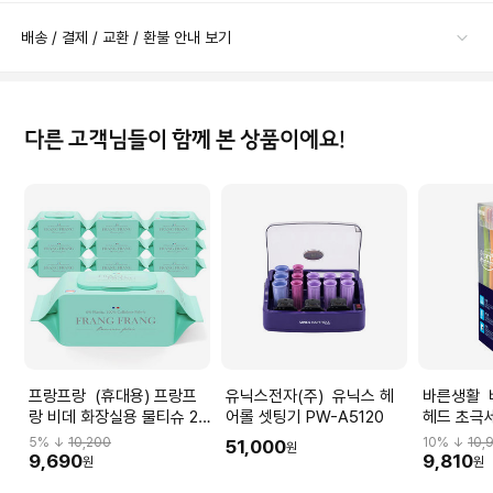
배송 / 결제 / 교환 / 환불 안내 보기
다른 고객님들이 함께 본 상품이에요!
프랑프랑 (휴대용) 프랑프
유닉스전자(주) 유닉스 헤
바른생활 바른생활 콤팩트
랑 비데 화장실용 물티슈 20
어롤 셋팅기 PW-A5120
헤드 초극세
매x12팩
5
% ↓
10,200
10
% ↓
10,
51,000
원
9,690
9,810
원
원