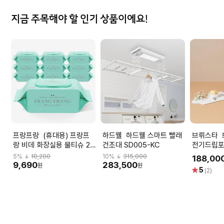
지금 주목해야 할 인기 상품이에요!
프랑프랑 (휴대용) 프랑프
하드웰 하드웰 스마트 빨래
브뤼스타 브뤼스타 아티산
랑 비데 화장실용 물티슈 20
건조대 SD005-KC
전기드립포트
매x12팩
- 모던화
5
% ↓
10,200
10
% ↓
315,000
188,00
9,690
283,500
원
원
별
5
(2)
점