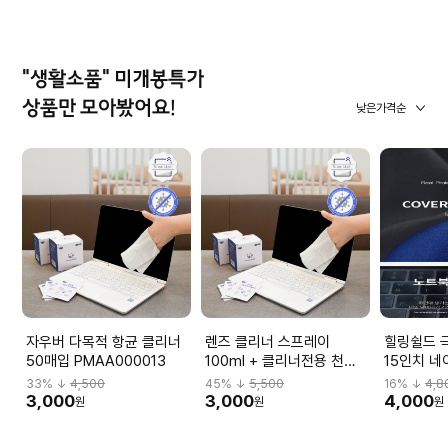
"생활소품" 미개봉특가
상품만 모아봤어요!
낮은가격순
자우버 다목적 항균 클리너
렌즈 클리너 스프레이
힐링쉴드 
50매입 PMAA000013
100ml + 클리너전용 천
15인치 네
PMQS040037
33
% ↓
4,500
45
% ↓
5,500
16
% ↓
4,8
3,000
3,000
4,000
원
원
원