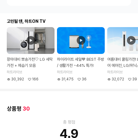
옷장 건조
저소음
바퀴유무
바퀴있음
사용면적
83㎡
소
비전력
320W
색상
화이트 계열
작동 방식
인버터형
고민될 땐, 하트ON TV
장마대비 뽀송가전🤍 LG 세탁
하이라이트 세일💙 BEST 주방
여름대비 쿨링가전! 
가전 + 제습기 모음
/ 생활가전 ~44% 특가!
어 에어컨, LG/위
특집
하트라이브
하트라이브
하트라이브
30,392
166
31,475
36
32,072
39
상품평
30
총 평점
4.9