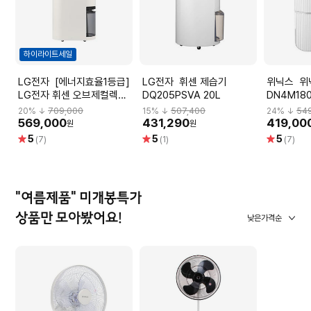
하이라이트세일
LG전자 [에너지효율1등급]
LG전자 휘센 제습기
위닉스 위닉스 뽀송 제습기
LG전자 휘센 오브제컬렉션
DQ205PSVA 20L
DN4M180
제습기 18L DQ185MEGA
등급)
20
% ↓
709,000
15
% ↓
507,400
24
% ↓
54
569,000
431,290
419,00
원
원
별
별
별
5
5
5
(7)
(1)
(7)
점
점
점
"여름제품" 미개봉특가
상품만 모아봤어요!
낮은가격순