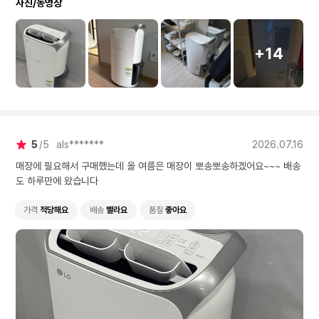
사진/동영상
회가 생겼네요. 앱 연동
능하여 사용이 편할거 
요. 사용 잘하겠습니다 :
+14
5
5
als*******
2026.07.16
매장에 필요해서 구매했는데 올 여름은 매장이 뽀송뽀송하겠어요~~~ 배송
도 하루만에 왔습니다
가격
적당해요
배송
빨라요
품질
좋아요