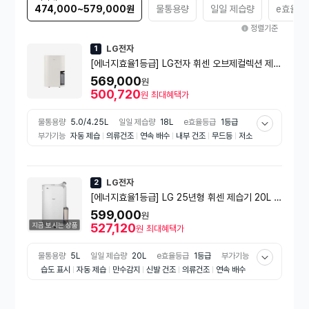
474,000~579,000원
물통용량
일일 제습량
e효율등
정렬기준
LG전자
1
[에너지효율1등급] LG전자 휘센 오브제컬렉션 제습
기 18L DQ185MEGA
569,000
원
500,720
원
최대혜택가
물통용량
5.0/4.25L
일일 제습량
18L
e효율등급
1등급
부가기능
자동 제습
의류건조
연속 배수
내부 건조
무드등
저소
음
바퀴유무
바퀴있음
사용면적
75m2
소비전력
285w
색상
베이지계열
LG전자
2
[에너지효율1등급] LG 25년형 휘센 제습기 20L D
Q205PSVA
599,000
원
지금 보시는 상품
527,120
원
최대혜택가
물통용량
5L
일일 제습량
20L
e효율등급
1등급
부가기능
습도 표시
자동 제습
만수감지
신발 건조
의류건조
연속 배수
이동손잡이
스마트폰 제어
예약 타이머
수위 표시창
버튼 잠금
공기 청정 기능
성에 제거
내부 건조
풍량 조절
자동 습도조절