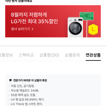
이런 행사 상품이에요
상품정보
스펙비교
상품평(30)
상품문의
연관상품
💬
전문가가 바라본 이 상품의 특징
자동 건조, 공기청정.
저소음 제습모드 34dB.
55분 쾌적 습도 조절.
UV 팬 살균 99.999% 제거.
LG ThinQ 앱 스마트 관리.