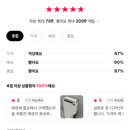
작성 최대
70P
, 좋아요 최대
200P
적립
종합
가격
배송
품질
가격
적당해요
67%
배송
빨라요
90%
품질
좋아요
87%
4점 이상 상품평이
100%
에요
5
5
가격
적당해요
가격
적당해요
매장에 필요해서 구매했는데
실제로 본 디자인이 훨
올 여름은 매장이 뽀송뽀송
쁩니다. 가격이 꽤 높아
하겠어요~~~ 배송도 하루만
동안 구매하기 망설였
에 왔습니다
하이마트에서 좋은 구매