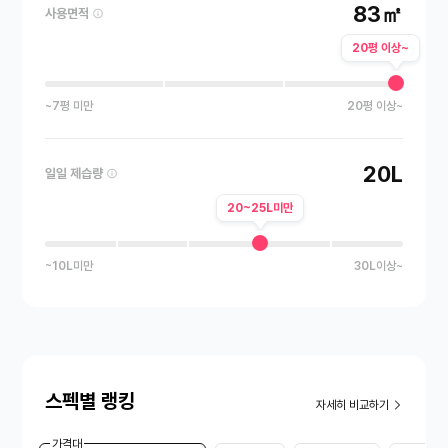
83㎡
사용면적
20평 이상~
~7평 미만
20평 이상~
20L
일일 제습량
20~25L미만
~10L미만
30L이상~
스펙별 랭킹
자세히 비교하기
가격대