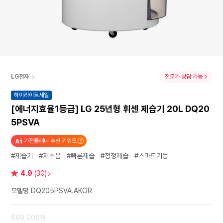
LG전자
전문가 상담 가능
하이라이트세일
[에너지효율1등급] LG 25년형 휘센 제습기 20L DQ20
5PSVA
가전플래너 추천 키워드
#제습기
#저소음
#빠른제습
#청정제습
#스마트기능
별
4.9
(30)
점
모델명 DQ205PSVA.AKOR
669,000원