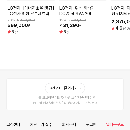
LG전자 [에너지효율1등급]
LG전자 휘센 제습기
LG전자 디오스 오브제 컬렉
LG전자 휘센 오브제컬렉션
DQ205PSVA 20L
션 김치냉
제습기 18L DQ185MEGA
Z509MEE
20
% ↓
709,000
15
% ↓
507,400
2,375,
탈, 베이지
569,000
431,290
원
원
별
4.9
(46
별
별
5
5
점
(7)
(1)
점
점
고객센터 문의하기
오프라인 매장/온라인 고객지원센터 문의
안심 케어/이전설치/B2B/하이메이드 A/S 문의
고객센터
가전수리 접수
회사소개
로그인
앱다운로드