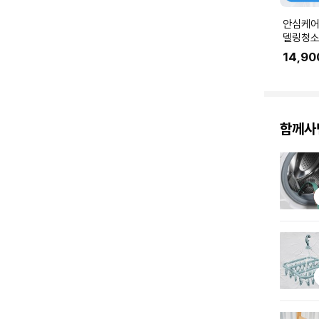
안심케어
델링청소
링 공사 
14,90
에 맞춰
요.
함께사