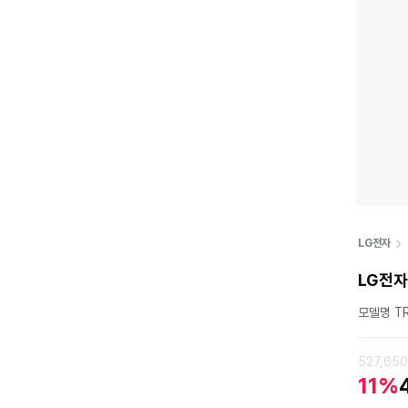
LG전자
LG전자
모델명 TR
527,65
11%