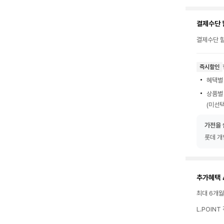
결제수단 
결제수단 할
즉시할인
혜택별
상품별
(미선택
가전을 
롯데 개
추가혜택 
최대 6개
L.POIN