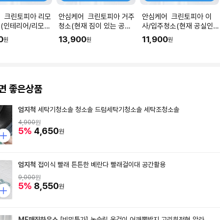
 크린토피아 리모
안심케어 크린토피아 거주
안심케어 크린토피아 이
(인테리어/리모델
청소(현재 짐이 있는 공간
사/입주청소(현재 공실인
직후) I 공간 평수
청소) I 공간 평수에 맞춰
공간청소) I 공간 평수에 맞
0
13,900
11,900
원
원
원
 수량을 입력해주세
수량을 입력해주세요.
춰 수량을 입력해주세요.
면 좋은상품
엄지척
세탁기청소솔 청소솔 드럼세탁기청소솔 세탁조청소솔
4,900
원
5%
4,650
원
엄지척
접이식 빨래 튼튼한 베란다 빨래걸이대 공간활용
9,000
원
5%
8,550
원
MF매직하우스
[비밀특가] 논슬립 옷걸이 어깨뿔방지 고리회전형 알라