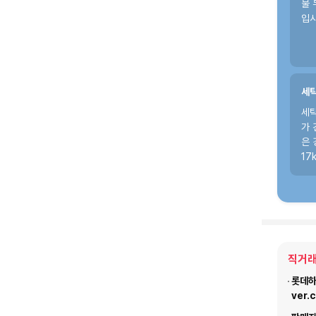
물 
입시
세탁
세탁
가 
은 
17
직거래
롯데하이
ver.