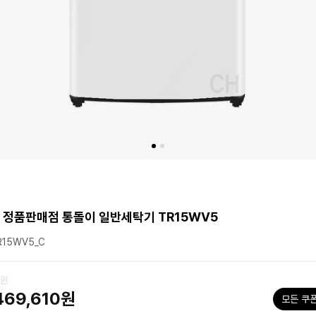
 정품판매점 통돌이 일반세탁기 TR15WV5
15WV5_C
0원
469,610원
모든 쿠