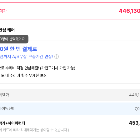
446,13
택가
안심 케어
13명이 선택했어요
00
원 한 번 결제로
년까지 A/S무상 보증기간 연장!
로 수리비 걱정 안심해결! (가전구매시 가입 가능)
도 내 수리비 횟수 무제한 보장
혜택가
446,
하이워런티
7,
453,
택가+하이워런티
제 카드에 따라 최대혜택가는 상이할 수 있습니다.)