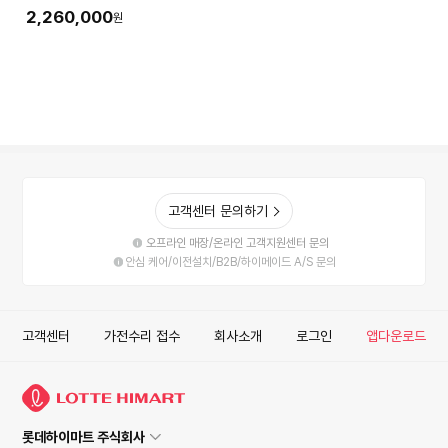
(Ryzen5
2,260,000
원
16GB(LPDDR5x) SSD
512GB+슬롯1
35.5cm(14.0) IPS Win11
실버)
고객센터 문의하기
오프라인 매장/온라인 고객지원센터 문의
안심 케어/이전설치/B2B/하이메이드 A/S 문의
고객센터
가전수리 접수
회사소개
로그인
앱다운로드
롯데하이마트 주식회사