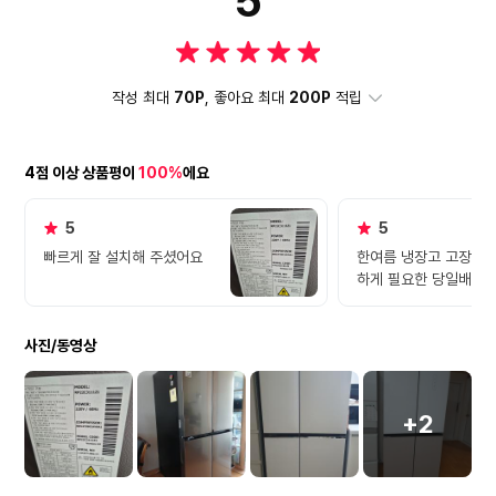
5
작성 최대
70P
, 좋아요 최대
200P
적립
4점 이상 상품평이
100%
에요
5
5
빠르게 잘 설치해 주셨어요
한여름 냉장고 고장으로 
하게 필요한 당일배송 
템 너무 좋네요
사진/동영상
+2