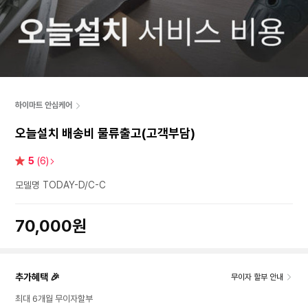
하이마트 안심케어
오늘설치 배송비 물류출고(고객부담)
별
5
(6)
점
모델명 TODAY-D/C-C
70,000원
추가혜택 🎉
무이자 할부 안내
최대 6개월 무이자할부