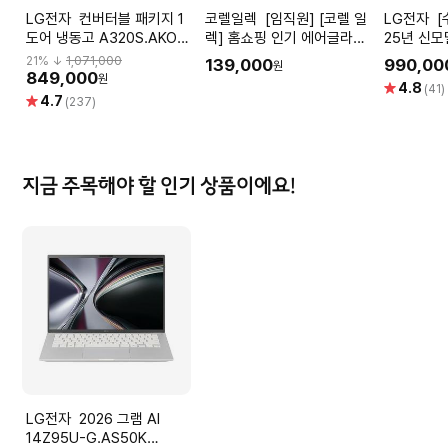
LG전자 컨버터블 패키지 1
코렐일렉 [임직원] [코렐 일
LG전자 [수량 한정 특가]
도어 냉동고 A320S.AKOR
렉] 홈쇼핑 인기 에어글라스
25년 신모
[321L]
바사칸 에어프라이어
스탠바이미2
21
% ↓
1,071,000
139,000
990,00
원
849,000
원
별
4.8
(41)
별
4.7
점
(237)
점
지금 주목해야 할 인기 상품이에요!
LG전자 2026 그램 AI
14Z95U-G.AS50K