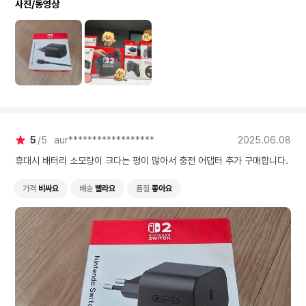
사진/동영상
5
5
aur******************
2025.06.08
휴대시 배터리 소모량이 크다는 평이 많아서 충전 어댑터 추가 구매합니다.
가격
비싸요
배송
빨라요
품질
좋아요