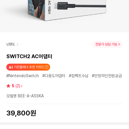
닌텐도
전문가 상담 가능
SWITCH2 AC어댑터
가전플래너 추천 키워드
#NintendoSwitch
#다용도어댑터
#컴팩트수납
#안정적인전원공급
별
5
(2)
점
모델명 BEE-A-ASSKA
39,800원