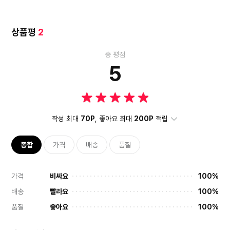
상품평
2
총 평점
5
작성 최대
70P
, 좋아요 최대
200P
적립
종합
가격
배송
품질
가격
비싸요
100%
배송
빨라요
100%
품질
좋아요
100%