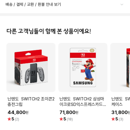
배송 / 결제 / 교환 / 환불 안내 보기
다른 고객님들이 함께 본 상품이에요!
닌텐도 SWITCH2 조이콘2
닌텐도 SWITCH2 삼성마
닌텐도 SWITCH2 휴대용
충전그립
이크로SD익스프레스카드
케이스
256GB
44,800
71,800
31,800
원
원
별
별
별
5
5
5
(2)
(18)
(3)
점
점
점