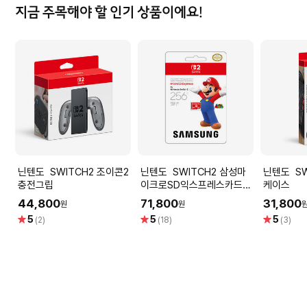
지금 주목해야 할 인기 상품이에요!
닌텐도 SWITCH2 조이콘2
닌텐도 SWITCH2 삼성마
닌텐도 SWITCH2 휴대용
충전그립
이크로SD익스프레스카드
케이스
256GB
44,800
71,800
31,800
원
원
별
별
별
5
5
5
(2)
(18)
(3)
점
점
점