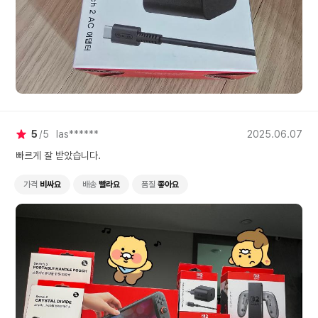
5
5
las******
2025.06.07
빠르게 잘 받았습니다.
가격
비싸요
배송
빨라요
품질
좋아요