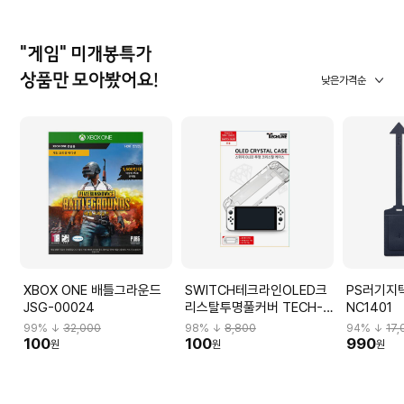
"게임" 미개봉특가
상품만 모아봤어요!
낮은가격순
XBOX ONE 배틀그라운드
SWITCH테크라인OLED크
PS러기지
JSG-00024
리스탈투명풀커버 TECH-
NC1401
OLEDCOVER
99
% ↓
32,000
98
% ↓
8,800
94
% ↓
17,
100
100
990
원
원
원