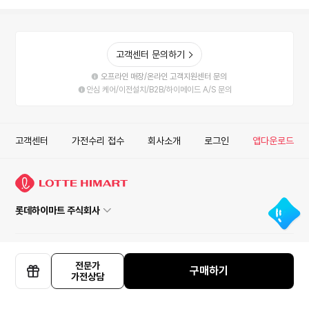
고객센터 문의하기
오프라인 매장/온라인 고객지원센터 문의
안심 케어/이전설치/B2B/하이메이드 A/S 문의
고객센터
가전수리 접수
회사소개
로그인
앱다운로드
롯데하이마트 주식회사
사업자정보확인
안심거래
이용약관
개인정보처리방침
전문가
구매하기
가전상담
COPYRIGHT ⓒ LOTTEHIMART CO. LTD. ALL RIGHT RESERVED.
선
ISMS