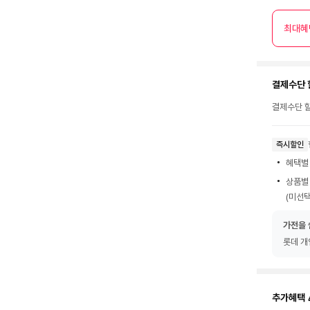
최대혜
결제수단 
결제수단 할
즉시할인
혜택별
상품별
(미선택
가전을 
롯데 개
추가혜택 