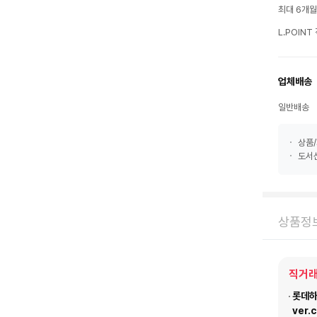
최대 6개
L.POIN
업체배송
일반배송
상품/
도서산
상품정
직거래
롯데하이
ver.