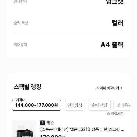
잉크젯
인쇄방식
컬러
출력 색상
A4 출력
최대용지
스펙별 랭킹
자세히 비교하기
가격대
144,000~177,000원
인쇄방식
출력 색상
최대용지
정렬기준
엡손
1
[엡손공식대리점] 엡손 L3210 정품 무한 잉크젯 복
합기 정품잉크 포함