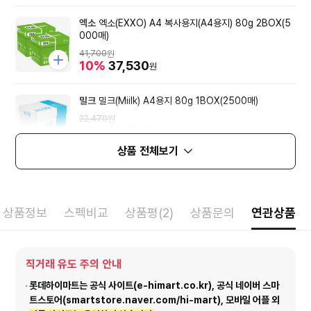
엑소
엑소(EXXO) A4 복사용지(A4용지) 80g 2BOX(5
000매)
41,700
원
10%
37,530
원
밀크
밀크(Miilk) A4용지 80g 1BOX(2500매)
22,470
원
10%
20,220
원
상품 전체보기
상품정보
스펙비교
상품평(2)
상품문의
연관상품
직거래 유도 주의 안내
롯데하이마트는 공식 사이트(e-himart.co.kr), 공식 네이버 스마
트스토어(smartstore.naver.com/hi-mart), 모바일 어플 외