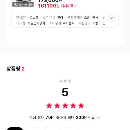
179,000
원
지금 보시는 상품
161100
원
최대혜택가
인쇄방식
잉크젯
출력 색상
컬러
복합기기능
스캔
복사
인
쇄 기능
자동급지장치
최대용지
A4 출력
무한잉크
가능
연
결방식
USB
상품평
2
총 평점
5
작성 최대
70P
, 좋아요 최대
200P
적립