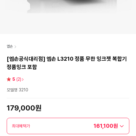
엡손
[엡손공식대리점] 엡손 L3210 정품 무한 잉크젯 복합기
정품잉크 포함
별
5
(2)
점
모델명 3210
179,000원
161,100원
최대혜택가