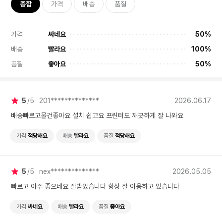
종합
가격
배송
품질
가격
싸네요
50%
배송
빨라요
100%
품질
좋아요
50%
5
5
201**************
2026.06.17
배송빠르고물건좋아요 설치 쉽고요 프린터도 깨끗하게 잘 나와요
가격
적당해요
배송
빨라요
품질
적당해요
5
5
nex**************
2026.05.05
빠르고 아주 좋으네요 잘받았습니다 항상 잘 이용하고 있습니다
가격
싸네요
배송
빨라요
품질
좋아요