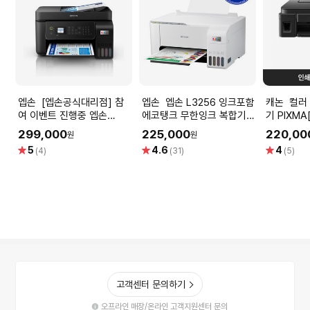
엡손 [엡손공식대리점] 참
엡손 엡손 L3256 잉크포함
캐논 컬러 무한잉크젯 복합
여 이벤트 진행중 엡손
에코탱크 무한잉크 복합기
기 PIXMA
L5290 정품 무한 잉크젯 복
프린터 가정용 무선
함/8.8ipm
299,000
225,000
220,00
원
원
합기 인쇄 스캔 복사 팩스 정
별
별
별
5
4.6
4
(4)
(31)
(5)
품잉크 포함
점
점
점
고객센터 문의하기
오프라인 매장/온라인 고객지원센터 문의