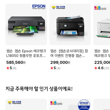
엡손 엡손 Epson 에코탱크
엡손 [엡손공식대리점] 참
엡손 엡손 L3256 잉크포함
L18050 정품무한 포토프린
여 이벤트 진행중 엡손
에코탱크 
터 잉크젯프린터 컬러프린터
L5290 정품 무한 잉크젯 복
프린터 가
585,560
299,000
225,00
원
원
A3출력 잉크포함
합기 인쇄 스캔 복사 팩스 정
별
별
별
5
5
4.6
(8)
(4)
(31)
품잉크 포함
점
점
점
지금 주목해야 할 인기 상품이에요!