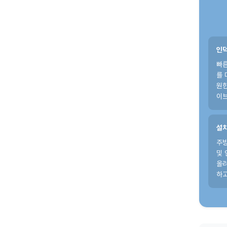
인덕
빠른
를 
원
이
설치
주방
및 
올
하고