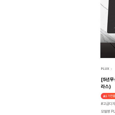
PLUX
[5년무
라스)
가전플
#고급디
모델명 PL