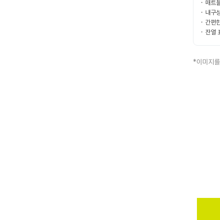
매트블
내구성
간편한
잔열 
*이미지를