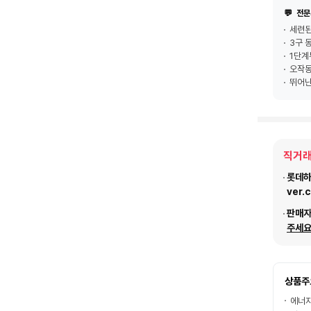
💬
전문
세련된
3구 
1단계
오작동
뛰어난
직거래
롯데하이
ver.
판매
주세요
상품주
에너지