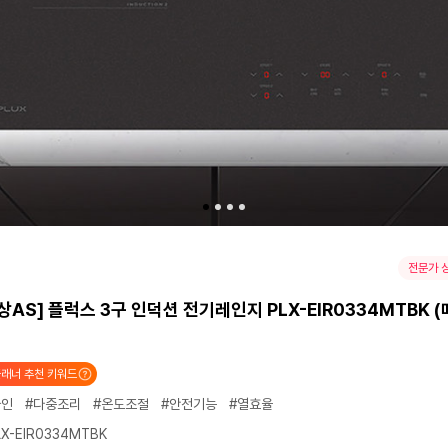
전문가 
상AS] 플럭스 3구 인덕션 전기레인지 PLX-EIR0334MTBK 
래너 추천 키워드
자인
#다중조리
#온도조절
#안전기능
#열효율
X-EIR0334MTBK