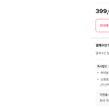
399
최대혜
결제수단 
결제수단 할
즉시할인
혜택별
상품별
(미선택
가전을 
롯데 개