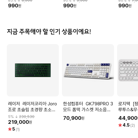
85
% ↓
6,900
90
% ↓
9,900
86
% ↓
7,
990
990
990
원
원
원
지금 주목해야 할 인기 상품이에요!
레이저 레이저코리아 Joro
한성컴퓨터 GK798PRO 3
로지텍 [정품]텐키리스 블
조로 초슬림 초경량 초소형
모드 폼떡 가스켓 저소음기
루투스&무선
무선 게이밍 포터블 키보드
계식키보드 오션화이트
사무용 키
5
% ↓
230,530
70,900
44,900
원
(KTT블루 포각 43g)
219,000
원
별
4.5
(2)
별
5
점
(1)
점