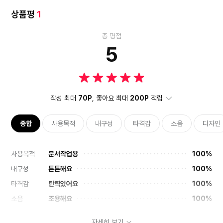
상품평
1
총 평점
5
작성 최대
70P
, 좋아요 최대
200P
적립
종합
사용목적
내구성
타격감
소음
디자인
사용목적
문서작업용
100%
내구성
튼튼해요
100%
타격감
탄력있어요
100%
소음
조용해요
100%
디자인
마음에들어요
100%
자세히 보기