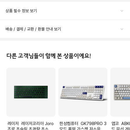
상품 필수 정보 보기
배송 / 결제 / 교환 / 환불 안내 보기
다른 고객님들이 함께 본 상품이에요!
레이저 레이저코리아 Joro
한성컴퓨터 GK798PRO 3
앱코 ABKO AP87W 3모
조로 초슬림 초경량 초소형
모드 폼떡 가스켓 저소음기
드 무선 