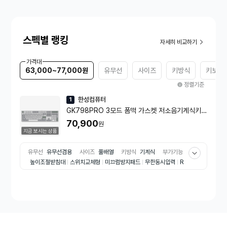
스펙별 랭킹
자세히 비교하기
가격대
63,000~77,000원
유무선
사이즈
키방식
키보드
정렬기준
한성컴퓨터
1
GK798PRO 3모드 폼떡 가스켓 저소음기계식키보
드 메탈화이트(KTT블루 포각 43g)
70,900
원
지금 보시는 상품
유무선
유무선겸용
사이즈
풀배열
키방식
기계식
부가기능
높이조절받침대
스위치교체형
미끄럼방지패드
무한동시입력
R
GB백라이트
키보드 용도
일반
키캡 재질
PBT
각인 방식
이
중사출