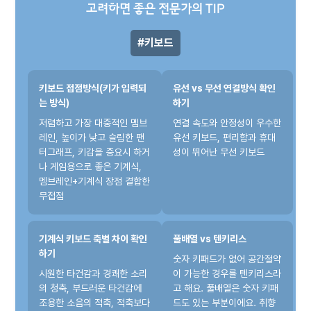
고려하면 좋은 전문가의 TIP
키보드
키보드 접점방식(키가 입력되
유선 vs 무선 연결방식 확인
는 방식)
하기
저렴하고 가장 대중적인 멤브
연결 속도와 안정성이 우수한
레인, 높이가 낮고 슬림한 팬
유선 키보드, 편리함과 휴대
터그래프, 키감을 중요시 하거
성이 뛰어난 무선 키보드
나 게임용으로 좋은 기계식,
멤브레인+기계식 장점 결합한
무접점
기계식 키보드 축별 차이 확인
풀배열 vs 텐키리스
하기
숫자 키패드가 없어 공간절약
시원한 타건감과 경쾌한 소리
이 가능한 경우를 텐키리스라
의 청축, 부드러운 타건감에
고 해요. 풀배열은 숫자 키패
조용한 소음의 적축, 적축보다
드도 있는 부분이에요. 취향