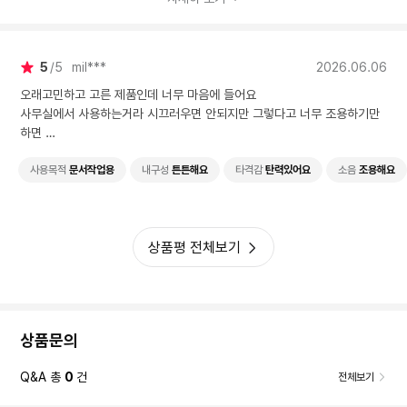
5
5
mil***
2026.06.06
오래고민하고 고른 제품인데 너무 마음에 들어요
사무실에서 사용하는거라 시끄러우면 안되지만 그렇다고 너무 조용하기만
하면
심심해서 적당한 키보드를 오래 찾았어요
처음으로 기계식 키보드 도전하는거라 근처의 대형서점 몇곳에 가서 타건을
사용목적
문서작업용
내구성
튼튼해요
타격감
탄력있어요
소음
조용해요
해보기도 했는데
저소음은 대체로 심심하고 아무소리도 안나는거같아서 이게 맞나 싶었는데
첫도전에서 성공한 느낌이라 정말 좋네요
상품평 전체보기
누르는 맛도 있고 소리도 도각도각 아주 좋고 가격도 기계식치고는 비싸지
않아 좋아요
카드할인10%적용해서 가장 저렴하게 잘샀고 배송도 완충제로 잘 포장해서
보내주셨습니다
아주 마음에 들어요!
상품문의
Q&A 총
0
건
전체보기