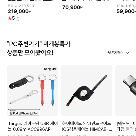
무선 게이밍 포터블 키보드
계식키보드 오션화이트
5
% ↓
230,530
13
% ↓
69,
70,900
원
(KTT블루 포각 43g)
219,000
59,900
원
별
5
(1)
점
"PC주변기기" 미개봉특가
상품만 모아봤어요!
낮은가격순
Targus 라이트닝 USB 케이
하이메이드 2IN1안드로이드
[맥도도] 
블 0.09m ACC996AP
IOS겸용케이블 HIMCAB-
타입 젠더 
H001