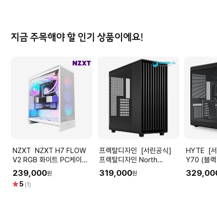
점
점
지금 주목해야 할 인기 상품이에요!
NZXT NZXT H7 FLOW
프렉탈디자인 [서린공식]
HYTE [서린공식] HYTE
V2 RGB 화이트 PC케이스
프렉탈디자인 North
Y70 (블랙
미들타워케이스 최종
Momentum Edition 블랙
239,000
319,000
329,00
원
원
212,950 WON
별
5
(1)
점