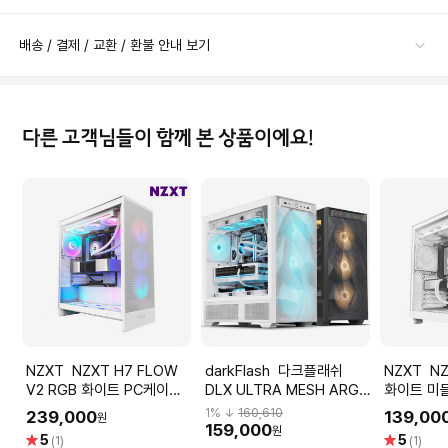
배송 / 결제 / 교환 / 환불 안내 보기
다른 고객님들이 함께 본 상품이에요!
NZXT NZXT H7 FLOW
darkFlash 다크플래쉬
NZXT NZXT H6 FLOW
V2 RGB 화이트 PC케이스
DLX ULTRA MESH ARGB
화이트 미
미들타워케이스 최종
빅타워 PC 케이스 (화이트)
케이스 최종
1
% ↓
160,610
239,000
139,00
원
212,950 WON
159,000
원
별
별
5
5
(1)
(1)