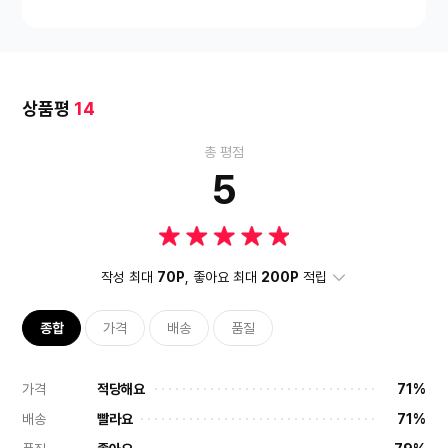
상품평
14
총 평점
5
작성 최대
70P
, 좋아요 최대
200P
적립
종합
가격
배송
품질
가격
적당해요
71%
배송
빨라요
71%