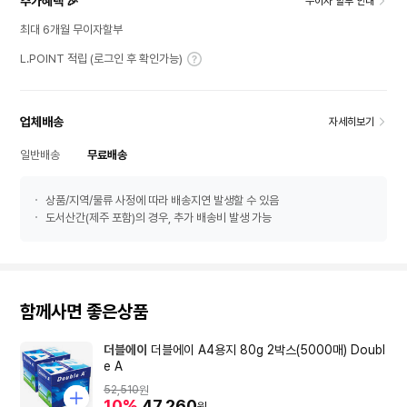
추가혜택 🎉
무이자 할부 안내
최대 6개월 무이자할부
L.POINT 적립 (로그인 후 확인가능)
업체배송
자세히보기
일반배송
무료배송
상품/지역/물류 사정에 따라 배송지연 발생할 수 있음
도서산간(제주 포함)의 경우, 추가 배송비 발생 가능
함께사면 좋은상품
더블에이
더블에이 A4용지 80g 2박스(5000매) Doubl
e A
52,510
원
10%
47,260
원