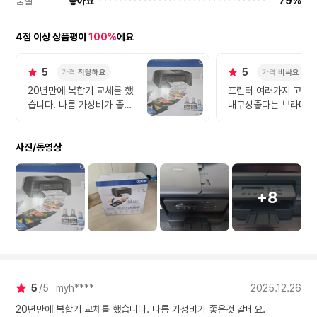
품질
좋아요
79%
4점 이상 상품평이
100%
에요
5
5
가격
적당해요
가격
비싸요
20년만에 복합기 교체를 했
프린터 여러가지 고민
습니다. 나름 가성비가 좋은
내구성좋다는 브라더모
것 같네요.
정품무한잉크로했어요.
젯 단점인 노즐막힘도 
사진/동영상
셀프클리닝기능이 있어
심할수있구요. 앞으로 
없이 잘사용해볼껭ㆍ.
+8
5
5
myh****
2025.12.26
20년만에 복합기 교체를 했습니다. 나름 가성비가 좋은것 같네요.