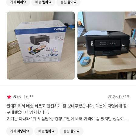
가격
비싸요
배송
빨라요
품질
좋아요
5
5
tol**
2025.07.16
판매자께서 배송 빠르고 안전하게 잘 보내주셨습니다. 덕분에 저렴하게 잘
구매했습니다 감사합니다.
기기는 다나와 1위 제품답게, 경쟁 모델에 비해 가격이 좀 있지만 성능이 짱
짱합니다
전에 쓰던건 인쇄 누르면 잉크 한참 먹다가 거의 1분 지나서야 인쇄가 시작
가격
적당해요
배송
빨라요
품질
좋아요