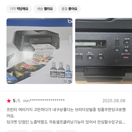
가격
적당해요
배송
빨라요
품질
좋아요
5
5
min*****************
2025.08.08
프린터 여러가지 고민하다가 내구성좋다는 브라더모델중 정품무한잉크로했
어요.
잉크젯 단점인 노즐막힘도 자동셀프클리닝기능이 있어서 안심할수있구요.
앞으로 고장없이 잘사용해볼껭.