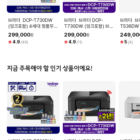
브라더 DCP-T730DW
브라더 브라더 DCP-
브라더 브라더 DCP-
(잉크포함) 4세대 정품무한
T730DW (잉크포함) 브라
T536D
잉크복합기
더 프린터 인쇄 복사 스캔 자
합기 프린
299,000
299,000
249,00
원
원
동양면인쇄 WIFI ADF
무선 WiFi
별
별
별
4.9
4.9
5
(49)
(11)
(4)
점
점
점
지금 주목해야 할 인기 상품이에요!