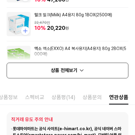
밀크
밀크(Miilk) A4용지 80g 1BOX(2500매)
22,470
원
10%
20,220
원
엑소
엑소(EXXO) A4 복사용지(A4용지) 80g 2BOX(5
000매)
41,700
원
10%
37,530
원
상품 전체보기
상품정보
스펙비교
상품평(14)
상품문의
연관상품
직거래 유도 주의 안내
롯데하이마트는 공식 사이트(e-himart.co.kr), 공식 네이버 스마