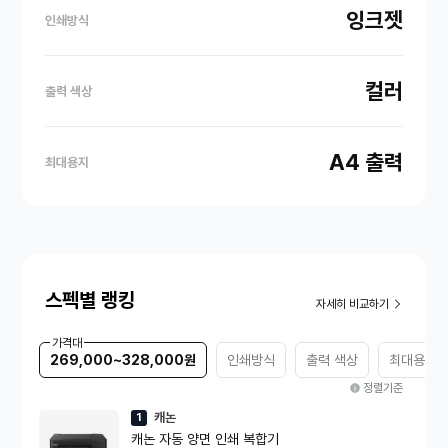
잉크젯
인쇄방식
컬러
출력 색상
A4 출력
최대용지
스펙별 랭킹
자세히 비교하기
가격대
269,000~328,000원
인쇄방식
출력 색상
최대용지
정렬기준
캐논
1
캐논 자동 양면 인쇄 복합기