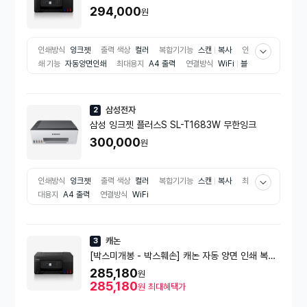
294,000
원
인쇄방식
잉크젯
출력 색상
컬러
복합기기능
스캔
복사
인
쇄 기능
자동양면인쇄
최대용지
A4 출력
연결방식
WiFi
블
루투스
삼성전자
2
삼성 잉크젯 플러스S SL-T1683W 무한잉크
300,000
원
인쇄방식
잉크젯
출력 색상
컬러
복합기기능
스캔
복사
최
대용지
A4 출력
연결방식
WiFi
캐논
3
[박스미개봉 - 박스훼손] 캐논 자동 양면 인쇄 복합
기 -[G3980]
285,180
원
285,180
원
최대혜택가