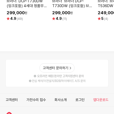
브라더 DCP-T730DW
브라더 브라더 DCP-
브라더 브라더 DCP-
(잉크포함) 4세대 정품무한
T730DW (잉크포함) 브라
T536D
잉크복합기
더 프린터 인쇄 복사 스캔 자
합기 프린
299,000
299,000
249,00
원
원
동양면인쇄 WIFI ADF
무선 WiFi
별
별
별
4.9
4.9
5
(49)
(11)
(4)
점
점
점
고객센터 문의하기
오프라인 매장/온라인 고객지원센터 문의
안심 케어/이전설치/B2B/하이메이드 A/S 문의
고객센터
가전수리 접수
회사소개
로그인
앱다운로드