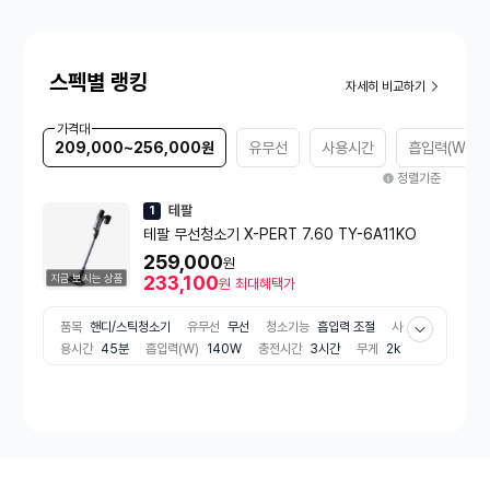
스펙별 랭킹
자세히 비교하기
가격대
209,000~256,000원
유무선
사용시간
흡입력(W)
정렬기준
테팔
1
테팔 무선청소기 X-PERT 7.60 TY-6A11KO
259,000
원
지금 보시는 상품
233,100
원
최대혜택가
품목
핸디/스틱청소기
유무선
무선
청소기능
흡입력 조절
사
용시간
45분
흡입력(W)
140W
충전시간
3시간
무게
2k
g
먼지통용량
0.44L
부가기능
스탠드거치대
MAX
베터리
탈착
필터 물세척
분리형먼지통
물세척가능먼지통
액세서리
틈
새
소파 청소