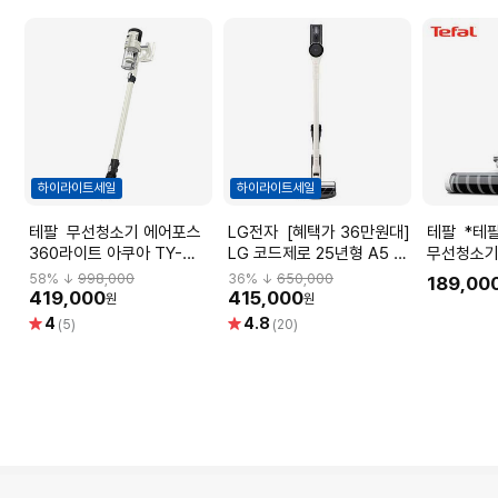
하이라이트세일
하이라이트세일
테팔 무선청소기 에어포스
LG전자 [혜택가 36만원대]
테팔 *테팔 엑스퍼트 7.60
360라이트 아쿠아 TY-
LG 코드제로 25년형 A5 카
무선청소기
5588KS
밍베이지 AS520WA
TY6A17K
58
% ↓
998,000
36
% ↓
650,000
189,00
419,000
415,000
원
원
별
별
4
4.8
(5)
(20)
점
점