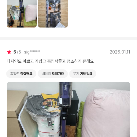
5
5
sig*****
2026.01.11
디자인도 이쁘고 가볍고 흡입력좋고 청소하기 편해요
흡입력
강력해요
배터리
오래가요
무게
가벼워요