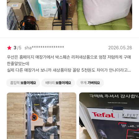
3
5
sha***************
2026.05.28
우선은 홈페이지 매장가에서 박스훼손 리퍼새상품으로 엄청 저렴하게 구매
한줄알았는데
실제 다른 매장가서 보니까 새상품이랑 꼴랑 5천원도 차이가 안나더라고
요. 찝찝했는데
그냥쓰긴하겠지만. 눈가리고 아웅식은 아날로그시대적수법이에요. 그리고
흡입력
보통이에요
배터리
보통이에요
무게
가벼워요
충전중인데 어댑터가 왜케 뜨겁죠 ..하이마트 물건 신뢰해도 되는가 맞나요