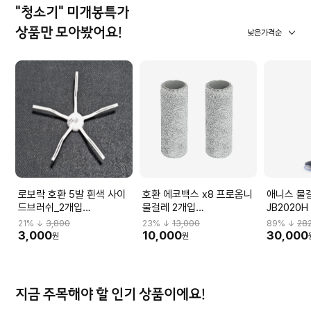
"청소기" 미개봉특가
상품만 모아봤어요!
낮은가격순
로보락 호환 5발 흰색 사이
호환 에코백스 x8 프로옴니
애니스 물
드브러쉬_2개입
물걸레 2개입
JB2020H
WONDERFULA07
WONDERFULA17
21
% ↓
3,800
23
% ↓
13,000
89
% ↓
28
3,000
10,000
30,000
원
원
지금 주목해야 할 인기 상품이에요!