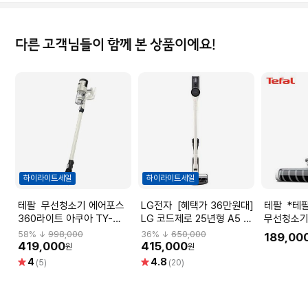
다른 고객님들이 함께 본 상품이에요!
하이라이트세일
하이라이트세일
테팔 무선청소기 에어포스
LG전자 [혜택가 36만원대]
테팔 *테팔 엑스퍼트 7.60
360라이트 아쿠아 TY-
LG 코드제로 25년형 A5 카
무선청소기
5588KS
밍베이지 AS520WA
TY6A17K
58
% ↓
998,000
36
% ↓
650,000
189,00
419,000
415,000
원
원
별
별
4
4.8
(5)
(20)
점
점