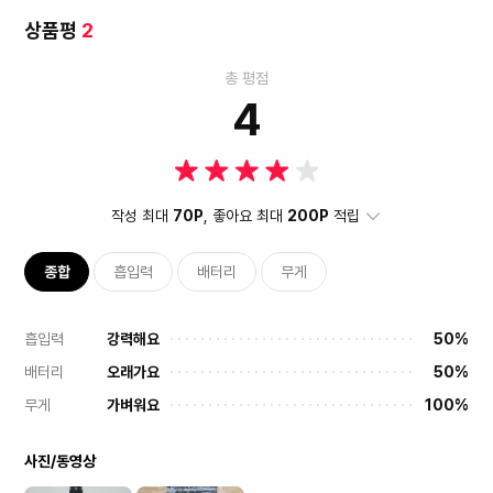
상품평
2
총 평점
4
작성 최대
70P
, 좋아요 최대
200P
적립
종합
흡입력
배터리
무게
흡입력
강력해요
50%
배터리
오래가요
50%
무게
가벼워요
100%
사진/동영상