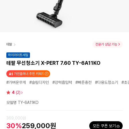
테팔
전문가 상담 가능
하이라이트세일
테팔 무선청소기 X-PERT 7.60 TY-6A11KO
가전플래너 추천 키워드
#가벼운무게
#슬림디자인
#강력흡입력
#빠른충전
#다용도청소기
#초
별
4
(2)
점
모델명 TY-6A11KO
369,000원
30%
259,000원
모든 쿠폰 보기