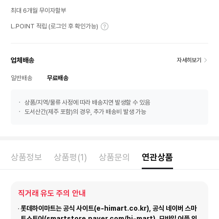
최대 6개월 무이자할부
L.POINT 적립 (로그인 후 확인가능)
업체배송
자세히보기
일반배송
무료배송
상품/지역/물류 사정에 따라 배송지연 발생할 수 있음
도서산간(제주 포함)의 경우, 추가 배송비 발생 가능
상품정보
상품평(1)
상품문의
연관상품
직거래 유도 주의 안내
롯데하이마트는 공식 사이트(e-himart.co.kr), 공식 네이버 스마
트스토어(smartstore.naver.com/hi-mart), 모바일 어플 외