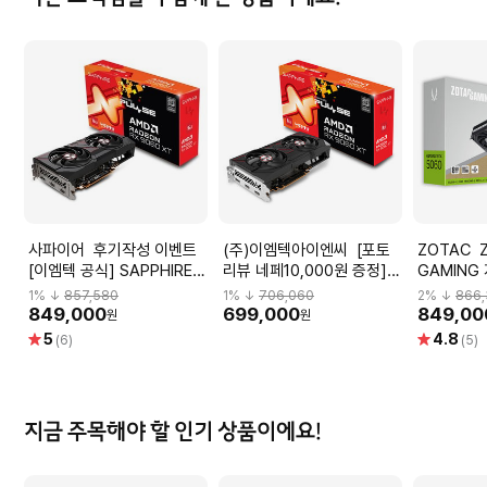
사파이어 후기작성 이벤트
(주)이엠텍아이엔씨 [포토
ZOTAC ZOTAC
[이엠텍 공식] SAPPHIRE
리뷰 네페10,000원 증정]
GAMING
라데온 RX 9060 XT
SAPPHIRE 라데온 RX
5060 Twi
1
% ↓
857,580
1
% ↓
706,060
2
% ↓
866
PULSE OC D6 16GB
9060 XT PULSE OC D6
8GB 그
849,000
699,000
849,00
원
원
8GB
별
별
5
4.8
(6)
(5)
점
점
지금 주목해야 할 인기 상품이에요!