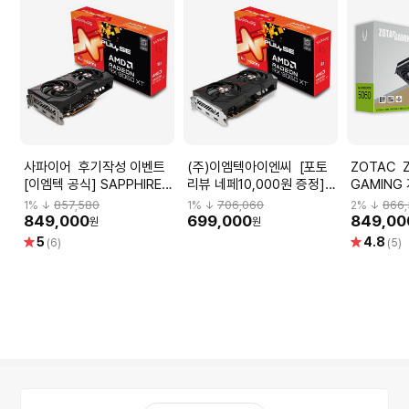
사파이어 후기작성 이벤트
(주)이엠텍아이엔씨 [포토
ZOTAC ZOTAC
[이엠텍 공식] SAPPHIRE
리뷰 네페10,000원 증정]
GAMING
라데온 RX 9060 XT
SAPPHIRE 라데온 RX
5060 Twi
1
% ↓
857,580
1
% ↓
706,060
2
% ↓
866
PULSE OC D6 16GB
9060 XT PULSE OC D6
8GB 그
849,000
699,000
849,00
원
원
8GB
별
별
5
4.8
(6)
(5)
점
점