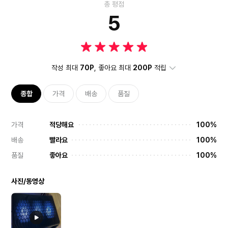
총 평점
5
작성 최대
70P
, 좋아요 최대
200P
적립
종합
가격
배송
품질
가격
적당해요
100%
배송
빨라요
100%
품질
좋아요
100%
사진/동영상