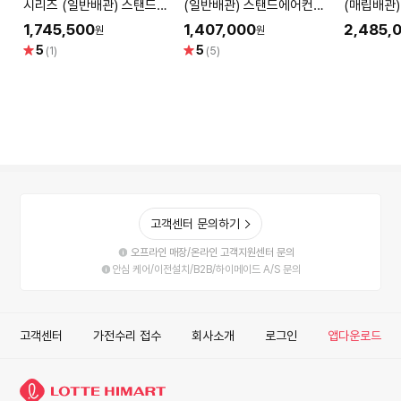
시리즈 (일반배관) 스탠드에
(일반배관) 스탠드에어컨
(매립배관)
어컨 FQ18FU2BB1 (냉방
FQ18FU1EB1 (냉방58.5
FQ18FU1
1,745,500
1,407,000
2,485,
원
원
58.5㎡) 실외기포함 [전국
㎡) 실외기포함 [전국기본설
㎡+18.7
별
별
5
5
(1)
(5)
기본설치 포함]
치비 포함]
국기본설치
점
점
고객센터 문의하기
오프라인 매장/온라인 고객지원센터 문의
안심 케어/이전설치/B2B/하이메이드 A/S 문의
고객센터
가전수리 접수
회사소개
로그인
앱다운로드