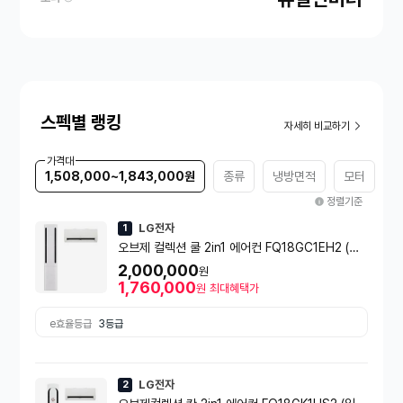
스펙별 랭킹
자세히 비교하기
가격대
1,508,000~1,843,000원
종류
냉방면적
모터
정렬기준
LG전자
1
오브제 컬렉션 쿨 2in1 에어컨 FQ18GC1EH2 (일
반배관) [냉방 58.5㎥+ 18.7㎥] 실외기포함 [전국
2,000,000
원
설치비동일]
1,760,000
원
최대혜택가
e효율등급
3등급
LG전자
2