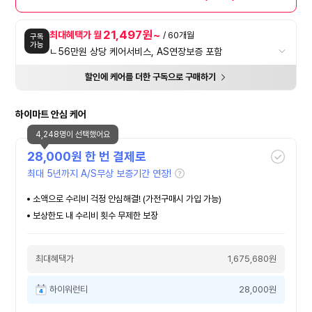
21,497원~
최대혜택가 월
/ 60개월
구독
가능
ㄴ56만원 상당 케어서비스, AS연장보증 포함
할인에 케어를 더한 구독으로 구매하기
하이마트 안심 케어
4,248명이 선택했어요
28,000
원 한 번 결제로
최대 5년까지 A/S무상 보증기간 연장!
소액으로 수리비 걱정 안심해결! (가전구매시 가입 가능)
보상한도 내 수리비 횟수 무제한 보장
최대혜택가
1,675,680원
하이워런티
28,000원