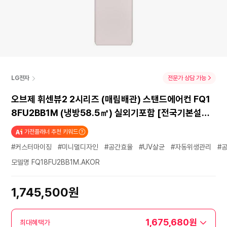
LG전자
전문가 상담 가능
오브제 휘센뷰2 2시리즈 (매립배관) 스탠드에어컨 FQ1
8FU2BB1M (냉방58.5㎡) 실외기포함 [전국기본설치
포함]
가전플래너 추천 키워드
#커스터마이징
#미니멀디자인
#공간효율
#UV살균
#자동위생관리
#
모델명 FQ18FU2BB1M.AKOR
1,745,500원
1,675,680원
최대혜택가