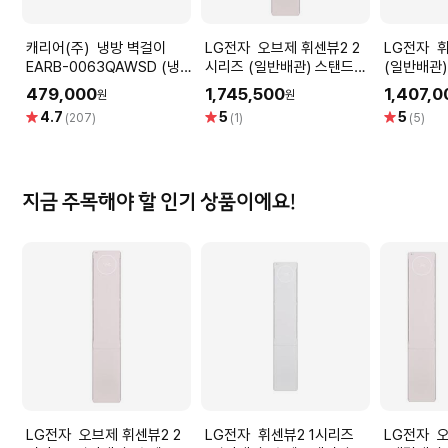
캐리어(주) 냉방 벽걸이
LG전자 오브제 휘센뷰2 2
LG전자 휘센뷰2 1시리즈
EARB-0063QAWSD (냉
시리즈 (일반배관) 스탠드에
(일반배관
방18.7㎡) [전국기본설치비
어컨 FQ18FU2BB1 (냉방
FQ18FU1
479,000
1,745,500
1,407,0
원
원
포함]
58.5㎡) 실외기포함 [전국
㎡) 실외
별
별
별
4.7
5
5
(207)
(1)
(5)
기본설치 포함]
치비 포함]
점
점
점
지금 주목해야 할 인기 상품이에요!
LG전자 오브제 휘센뷰2 2
LG전자 휘센뷰2 1시리즈
LG전자 오브제 휘센뷰2