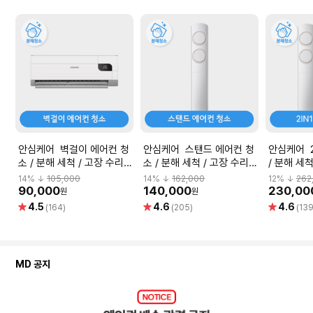
안심케어 벽걸이 에어컨 청
안심케어 스탠드 에어컨 청
안심케어 2
소 / 분해 세척 / 고장 수리
소 / 분해 세척 / 고장 수리
/ 분해 세
보장
보장
14
% ↓
105,000
14
% ↓
162,000
12
% ↓
262
90,000
140,000
230,00
원
원
별
별
별
4.5
4.6
4.6
(164)
(205)
(139
점
점
점
MD 공지