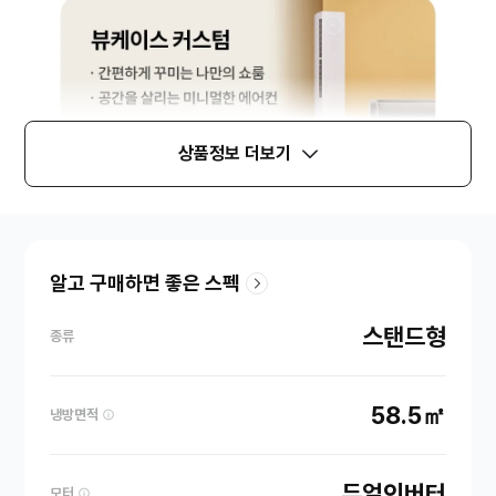
상품정보 더보기
알고 구매하면 좋은 스펙
스탠드형
종류
58.5㎡
냉방면적
듀얼인버터
모터