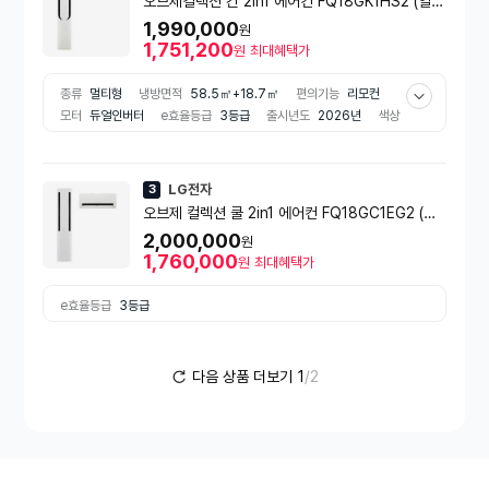
오브제컬렉션 칸 2in1 에어컨 FQ18GK1HS2 (일반
배관) [냉방 58.5㎡ + 18.7㎡] (실외기포함) [전국
1,990,000
원
설치비동일]
1,751,200
원
최대혜택가
종류
멀티형
냉방면적
58.5㎡+18.7㎡
편의기능
리모컨
모터
듀얼인버터
e효율등급
3등급
출시년도
2026년
색상
화이트 계열
배관방식
일반배관
LG전자
3
오브제 컬렉션 쿨 2in1 에어컨 FQ18GC1EG2 (일
반배관) [냉방 58.5㎥+18.7㎥] (실외기포함) [전
2,000,000
원
국설치비동일]
1,760,000
원
최대혜택가
e효율등급
3등급
다음 상품 더보기
1
/2