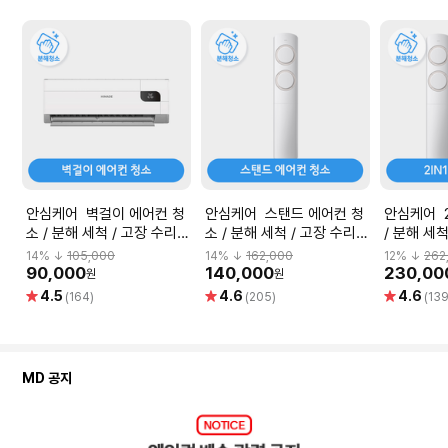
안심케어 벽걸이 에어컨 청
안심케어 스탠드 에어컨 청
안심케어 2
소 / 분해 세척 / 고장 수리
소 / 분해 세척 / 고장 수리
/ 분해 세
보장
보장
14
% ↓
105,000
14
% ↓
162,000
12
% ↓
262
90,000
140,000
230,00
원
원
별
별
별
4.5
4.6
4.6
(164)
(205)
(139
점
점
점
MD 공지