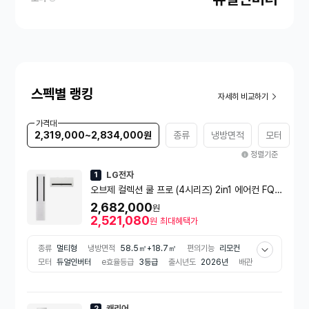
스펙별 랭킹
자세히 비교하기
가격대
2,319,000~2,834,000원
종류
냉방면적
모터
정렬기준
LG전자
1
오브제 컬렉션 쿨 프로 (4시리즈) 2in1 에어컨 FQ1
8GC4EB2 (일반배관) [냉방 58.5㎡+18.7㎡]
2,682,000
원
[전국설치비동일]
2,521,080
원
최대혜택가
종류
멀티형
냉방면적
58.5㎡+18.7㎡
편의기능
리모컨
모터
듀얼인버터
e효율등급
3등급
출시년도
2026년
배관
방식
일반배관
캐리어
2