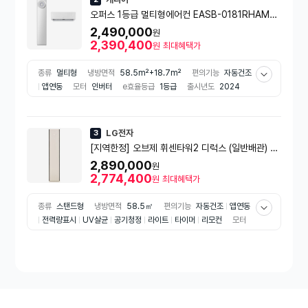
오퍼스 1등급 멀티형에어컨 EASB-0181RHAMD
G (58.5㎡+18.7㎡) [전국기본설치비 포함]
2,490,000
원
2,390,400
원
최대혜택가
종류
멀티형
냉방면적
58.5m²+18.7m²
편의기능
자동건조
앱연동
모터
인버터
e효율등급
1등급
출시년도
2024
년
LG전자
3
[지역한정] 오브제 휘센타워2 디럭스 (일반배관) 스
탠드에어컨 FQ18DDTBA1 (58.5㎡) 실외기포함
2,890,000
원
[전국기본설치비 포함]
2,774,400
원
최대혜택가
종류
스탠드형
냉방면적
58.5㎡
편의기능
자동건조
앱연동
전력량표시
UV살균
공기청정
라이트
타이머
리모컨
모터
인버터
e효율등급
2등급
출시년도
2023년
색상
베이지
계열
배관방식
일반배관