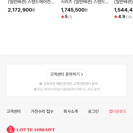
(일반배관) 스탠드에어컨
시리즈 (일반배관) 스탠드에
(일반배관
FQ18EU2EB1 (58.5㎡) 실
어컨 FQ18FU2BB1 (냉방
FQ18EU1E
2,172,900
1,745,500
1,544,
원
원
외기포함 [전국기본설치무
58.5㎡) 실외기포함 [전국
외기포함 
별
별
5
4.9
(1)
(14)
료]
기본설치 포함]
함]
점
점
고객센터 문의하기
오프라인 매장/온라인 고객지원센터 문의
안심 케어/이전설치/B2B/하이메이드 A/S 문의
고객센터
가전수리 접수
회사소개
로그인
앱다운로드