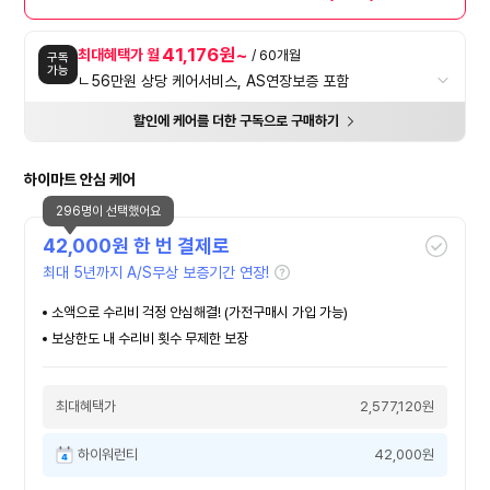
41,176원~
최대혜택가 월
/ 60개월
구독
가능
ㄴ56만원 상당 케어서비스, AS연장보증 포함
할인에 케어를 더한 구독으로 구매하기
하이마트 안심 케어
296명이 선택했어요
42,000
원 한 번 결제로
최대 5년까지 A/S무상 보증기간 연장!
소액으로 수리비 걱정 안심해결! (가전구매시 가입 가능)
보상한도 내 수리비 횟수 무제한 보장
최대혜택가
2,577,120원
하이워런티
42,000원