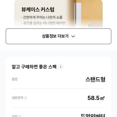
상품정보 더보기
알고 구매하면 좋은 스펙
스탠드형
종류
58.5㎡
냉방면적
듀얼인버터
모터