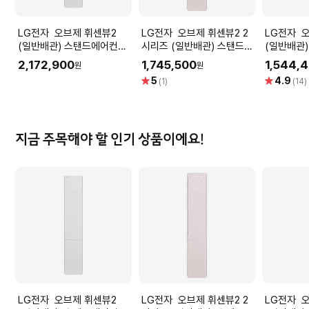
LG전자 오브제 휘센뷰2
LG전자 오브제 휘센뷰2 2
LG전자 오브제 휘센뷰2
(일반배관) 스탠드에어컨
시리즈 (일반배관) 스탠드에
(일반배관
FQ18EU2EB1 (58.5㎡) 실
어컨 FQ18FU2BB1 (냉방
FQ18EU1E
2,172,900
1,745,500
1,544,
원
원
외기포함 [전국기본설치무
58.5㎡) 실외기포함 [전국
외기포함 
별
별
5
4.9
(1)
(14)
료]
기본설치 포함]
함]
점
점
지금 주목해야 할 인기 상품이에요!
LG전자 오브제 휘센뷰2
LG전자 오브제 휘센뷰2 2
LG전자 오브제 휘센뷰2