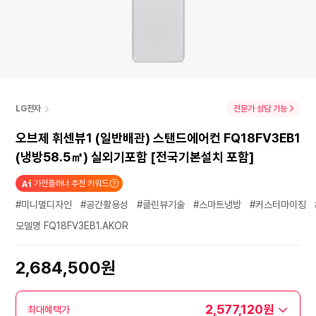
LG전자
전문가 상담 가능
오브제 휘센뷰1 (일반배관) 스탠드에어컨 FQ18FV3EB1
(냉방58.5㎡) 실외기포함 [전국기본설치 포함]
가전플래너 추천 키워드
#미니멀디자인
#공간활용성
#클린뷰기술
#스마트냉방
#커스터마이징
모델명 FQ18FV3EB1.AKOR
2,684,500원
2,577,120원
최대혜택가