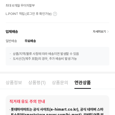
최대 6개월 무이자할부
L.POINT 적립 (로그인 후 확인가능)
업체배송
자세히보기
일반배송
무료배송
상품/지역/물류 사정에 따라 배송지연 발생할 수 있음
도서산간(제주 포함)의 경우, 추가 배송비 발생 가능
상품정보
상품평(1)
상품문의
연관상품
직거래 유도 주의 안내
롯데하이마트는 공식 사이트(e-himart.co.kr), 공식 네이버 스마
트스토어(smartstore.naver.com/hi-mart), 모바일 어플 외