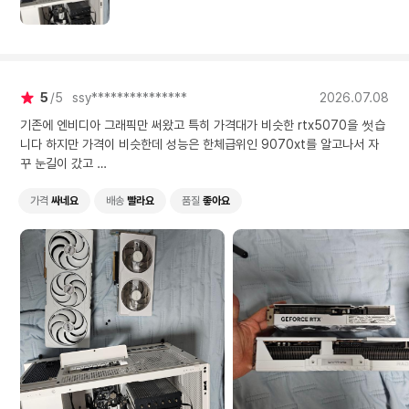
5
5
ssy***************
2026.07.08
기존에 엔비디아 그래픽만 써왔고 특히 가격대가 비슷한 rtx5070을 썻습
니다 하지만 가격이 비슷한데 성능은 한체급위인 9070xt를 알고나서 자
꾸 눈길이 갔고
그중에서도 pure 제품이 8핀x2 인점, 화이트인점,as 좋은 제조사인 사파
이어라는 점에서 이 제품을 선택했습니다 배송받자마자 바로 조립했는데 기
가격
싸네요
배송
빨라요
품질
좋아요
존 rtx5079에 비해 방열판크기부터 듬직했고 3dmark 점수도 타 제조사
의 9070xt보다 잘나온것같아 만족했습니다ㅎㅎ 제일 만족스러운점은 과
하다 할만큼 포장이 신경써져있다는 점이었습니다 화이트 원하시는분들께
강추드립니다!!!