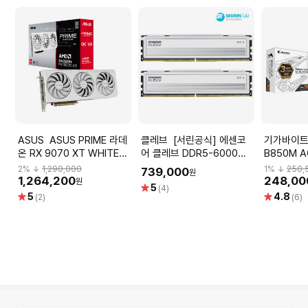
ASUS ASUS PRIME 라데
클레브 [서린공식] 에센코
기가바이트 GIGABY
온 RX 9070 XT WHITE
어 클레브 DDR5-6000
B850M A
OC D6 16GB 대원씨티에스
CL30 FIT V 화이트 패키지
WIFI6E 
2
% ↓
1,290,000
1
% ↓
250,
739,000
원
_VGA
서린 (32GB(16Gx2))
1,264,200
248,00
원
별
5
(4)
별
별
5
4.8
점
(2)
(6)
점
점