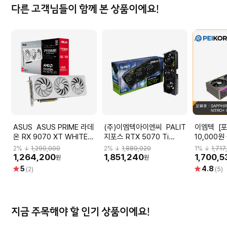
다른 고객님들이 함께 본 상품이에요!
ASUS ASUS PRIME 라데
(주)이엠텍아이엔씨 PALIT
이엠텍 [포토리뷰 네페
온 RX 9070 XT WHITE
지포스 RTX 5070 Ti
10,000원
OC D6 16GB 대원씨티에스
GAMINGPRO-S D7 16GB
[PEIKORE
2
% ↓
1,290,000
2
% ↓
1,889,020
1
% ↓
1,717
_VGA
이엠텍
데온 RX 9
1,264,200
1,851,240
1,700,5
원
원
NITRO+ 
별
별
5
4.8
(2)
(5)
점
점
지금 주목해야 할 인기 상품이에요!