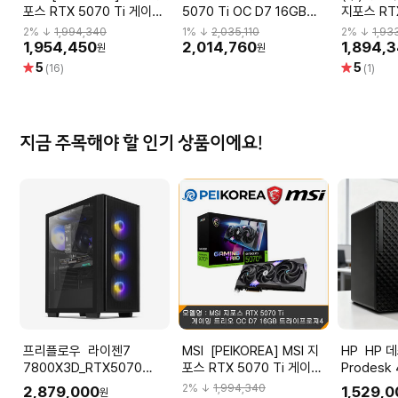
포스 RTX 5070 Ti 게이밍
5070 Ti OC D7 16GB
지포스 RTX
트리오 OC D7 16GB 트라
Triple Fan 제이씨현
GAMINGP
2
% ↓
1,994,340
1
% ↓
2,035,110
2
% ↓
1,93
이프로져4
16GB 이
1,954,450
2,014,760
1,894,
원
원
별
별
5
5
(16)
(1)
점
점
지금 주목해야 할 인기 상품이에요!
프리플로우 라이젠7
MSI [PEIKOREA] MSI 지
HP HP 데스크탑 PC
7800X3D_RTX5070
포스 RTX 5070 Ti 게이밍
Prodesk 
12GB 컴퓨터본체 (ULTRA
트리오 OC D7 16GB 트라
울트라7 2
2
% ↓
1,994,340
2,879,000
1,529,
원