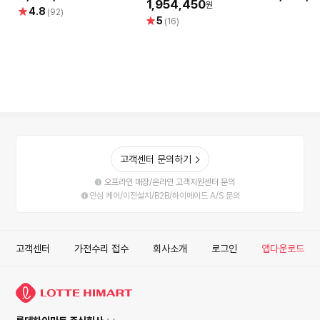
GAMING X7 A57L) AMD
이프로져4
1,954,450
원
별
4.8
(92)
게이밍컴퓨터 조립PC
별
5
점
(16)
점
고객센터 문의하기
오프라인 매장/온라인 고객지원센터 문의
안심 케어/이전설치/B2B/하이메이드 A/S 문의
고객센터
가전수리 접수
회사소개
로그인
앱다운로드