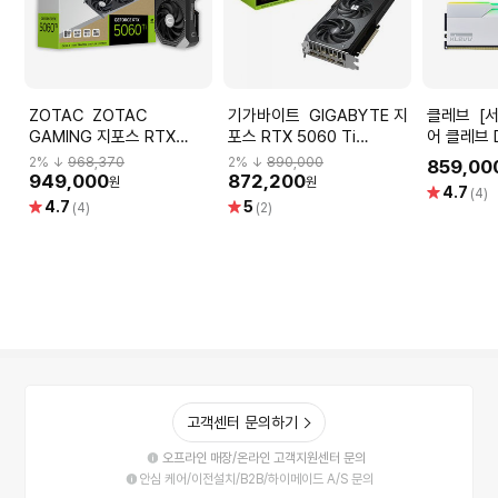
ZOTAC ZOTAC
기가바이트 GIGABYTE 지
클레브 [서린공식] 에센코
GAMING 지포스 RTX
포스 RTX 5060 Ti
어 클레브 
5060 Ti Twin Edge OC
GAMING OC D7 8GB 피
CL30 CR
2
% ↓
968,370
2
% ↓
890,000
859,00
D7 8GB 그래픽카드
씨디렉트
트 패키지
949,000
872,200
원
원
별
4.7
(4)
(32GB(16
별
별
4.7
5
점
(4)
(2)
점
점
고객센터 문의하기
오프라인 매장/온라인 고객지원센터 문의
안심 케어/이전설치/B2B/하이메이드 A/S 문의