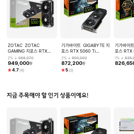
ZOTAC ZOTAC
기가바이트 GIGABYTE 지
기가바이트 GIGABYT
GAMING 지포스 RTX
포스 RTX 5060 Ti
포스 RTX 
5060 Ti Twin Edge OC
GAMING OC D7 8GB 피
WINDFOR
2
% ↓
968,370
2
% ↓
890,000
1
% ↓
835,
D7 8GB 그래픽카드
씨디렉트
D7 8GB
949,000
872,200
826,65
원
원
별
별
4.7
5
(4)
(2)
점
점
지금 주목해야 할 인기 상품이에요!