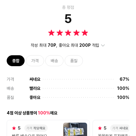
총 평점
5
작성 최대
70P
, 좋아요 최대
200P
적립
종합
가격
배송
품질
가격
싸네요
67%
배송
빨라요
100%
품질
좋아요
100%
4점 이상 상품평이
100%
에요
5
5
가격
적당해요
가격
싸네요