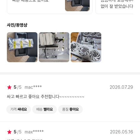
빠른 배송으로 왔어요
꼼꼼하게 포장해주셔서
없이 잘 받았습니다. 
3060ti를 사용해서 큰
레이드는 아닐꺼라 생
사진/동영상
는데, 배그만 해도 프
향상된것을 확실하게 
있었습니다. 그리고 발
적어서인지 방이 더워
씬 덜하였습니다. 무엇
그래픽카드만 검정이라
웠는데 이제 완벽한 화
컨셉의 컴퓨터가 완성된
낌입니다.
5
5
mac****
2026.07.29
싸고 빠르고 좋아요 추천합니다~~~~~~~~~~
가격
싸네요
배송
빨라요
품질
좋아요
5
5
max*****
2026.05.16