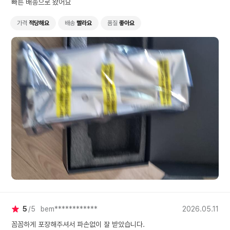
빠른 배송으로 왔어요
가격
적당해요
배송
빨라요
품질
좋아요
5
5
bem************
2026.05.11
꼼꼼하게 포장해주셔서 파손없이 잘 받았습니다.