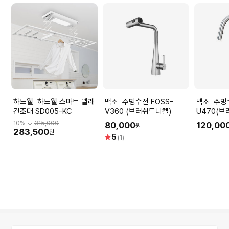
하드웰 하드웰 스마트 빨래
백조 주방수전 FOSS-
백조 주방수전 ALTO-
건조대 SD005-KC
V360 (브러쉬드니켈)
U470(브
10
% ↓
315,000
80,000
120,00
원
283,500
원
별
5
(1)
점