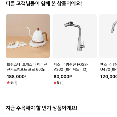
다른 고객님들이 함께 본 상품이에요!
브뤼스타 브뤼스타 아티산
백조 주방수전 FOSS-
백조 주방수전 ALTO-
전기드립포트 프로 600ml
V360 (브러쉬드니켈)
U470(브
- 모던화이트
188,000
80,000
120,00
원
원
별
별
5
5
(2)
(1)
점
점
지금 주목해야 할 인기 상품이에요!