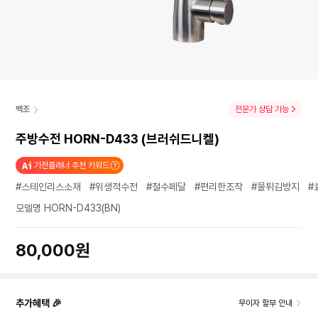
백조
전문가 상담 가능
주방수전 HORN-D433 (브러쉬드니켈)
가전플래너 추천 키워드
#스테인리스소재
#위생적수전
#절수페달
#편리한조작
#물튀김방지
#
모델명 HORN-D433(BN)
80,000원
추가혜택 🎉
무이자 할부 안내