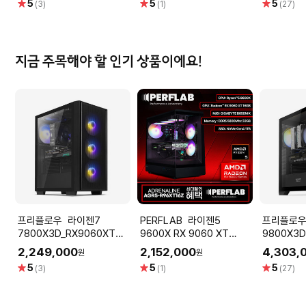
별
별
별
5
5
5
(3)
(1)
(27)
게이밍컴퓨터 조립PC
게이밍컴퓨
점
점
점
지금 주목해야 할 인기 상품이에요!
프리플로우 라이젠7
PERFLAB 라이젠5
프리플로우 라이
7800X3D_RX9060XT
9600X RX 9060 XT
9800X3D
16GB 컴퓨터본체 (RDNA
16GB 32GB 1TB 게이밍 컴
RTX 508
2,249,000
2,152,000
4,303,
원
원
GAMING X7 G6XT) AMD
퓨터 데스크탑 조립 PC
D7 16G
별
별
별
5
5
5
(3)
(1)
(27)
게이밍컴퓨터 조립PC
게이밍컴퓨
점
점
점