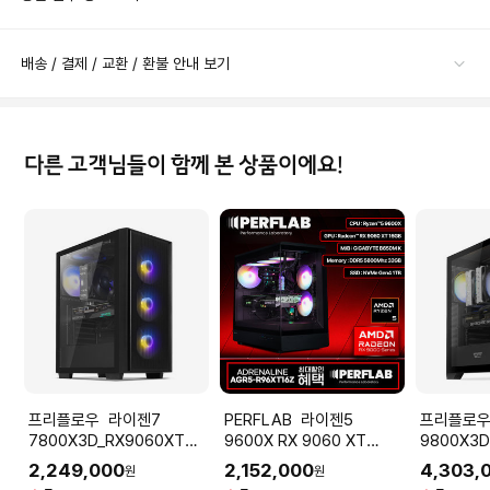
배송 / 결제 / 교환 / 환불 안내 보기
다른 고객님들이 함께 본 상품이에요!
프리플로우 라이젠7
PERFLAB 라이젠5
프리플로우 라이
7800X3D_RX9060XT
9600X RX 9060 XT
9800X3D
16GB 컴퓨터본체 (RDNA
16GB 32GB 1TB 게이밍 컴
RTX 508
2,249,000
2,152,000
4,303,
원
원
GAMING X7 G6XT) AMD
퓨터 데스크탑 조립 PC
D7 16G