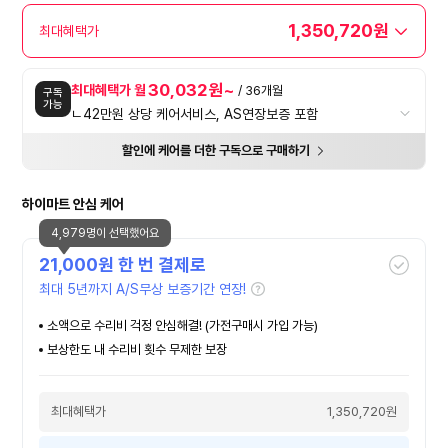
1,350,720원
최대혜택가
30,032원~
최대혜택가 월
/ 36개월
구독
가능
ㄴ42만원 상당 케어서비스, AS연장보증 포함
할인에 케어를 더한 구독으로 구매하기
하이마트 안심 케어
4,979명이 선택했어요
21,000
원 한 번 결제로
최대 5년까지 A/S무상 보증기간 연장!
소액으로 수리비 걱정 안심해결! (가전구매시 가입 가능)
보상한도 내 수리비 횟수 무제한 보장
최대혜택가
1,350,720원