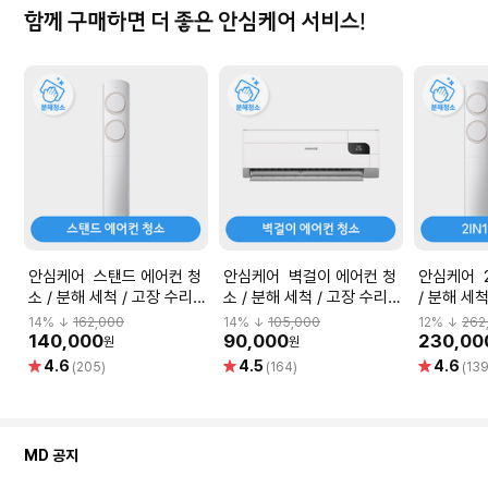
함께 구매하면 더 좋은 안심케어 서비스!
안심케어 스탠드 에어컨 청
안심케어 벽걸이 에어컨 청
안심케어 2
소 / 분해 세척 / 고장 수리
소 / 분해 세척 / 고장 수리
/ 분해 세
보장
보장
14
% ↓
162,000
14
% ↓
105,000
12
% ↓
262
140,000
90,000
230,00
원
원
별
별
별
4.6
4.5
4.6
(205)
(164)
(139
점
점
점
MD 공지