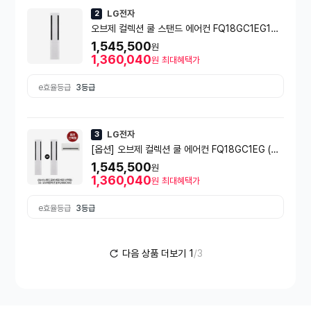
LG전자
2
오브제 컬렉션 쿨 스탠드 에어컨 FQ18GC1EG1
(일반배관) [냉방 58.5㎥] (실외기포함) [전국설치
1,545,500
원
비동일]
1,360,040
원
최대혜택가
e효율등급
3등급
LG전자
3
[옵션] 오브제 컬렉션 쿨 에어컨 FQ18GC1EG (스
탠드/2in1/일반배관/매립배관 선택) [냉방 58.5㎥/
1,545,500
원
냉방 58.5㎥+18.7㎥] 실외기포함
1,360,040
원
최대혜택가
e효율등급
3등급
다음 상품 더보기
1
/3