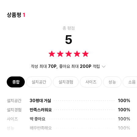
상품평
1
총 평점
5
작성 최대
70P
, 좋아요 최대
200P
적립
종합
설치공간
설치경험
사이즈
성능
소음
설치공간
30평대 거실
100%
설치경험
만족스러워요
100%
사이즈
딱 좋아요
100%
성능
매우만족해요
100%