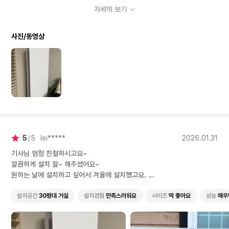
소음
조용해요
100%
자세히 보기
내구성
튼튼해요
100%
디자인
마음에들어요
100%
사진/동영상
5
5
lei*****
2026.01.31
기사님 엄청 친절하시고요~
깔끔하게 설치 잘~ 해주셨어요~
원하는 날에 설치하고 싶어서 겨울에 설치했고요.
올 여름 엄청 덥다는데 기대가 됩니다~ ㅎㅎ
설치공간
30평대 거실
설치경험
만족스러워요
사이즈
딱 좋아요
성능
매우