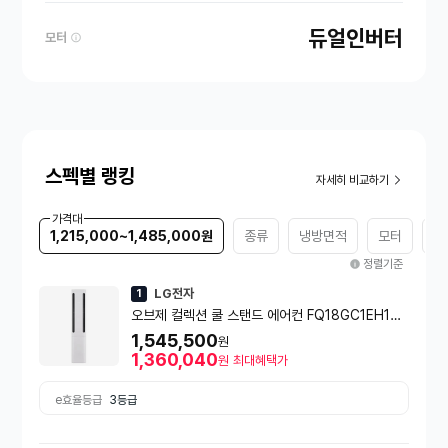
듀얼인버터
모터
스펙별 랭킹
자세히 비교하기
가격대
1,215,000~1,485,000원
종류
냉방면적
모터
e
정렬기준
LG전자
1
오브제 컬렉션 쿨 스탠드 에어컨 FQ18GC1EH1
(일반배관) [냉방 58.5㎥] 실외기포함 [전국설치비
1,545,500
원
동일]
1,360,040
원
최대혜택가
e효율등급
3등급