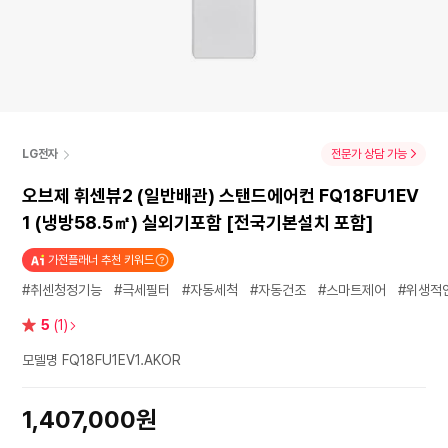
LG전자
전문가 상담 가능
오브제 휘센뷰2 (일반배관) 스탠드에어컨 FQ18FU1EV
1 (냉방58.5㎡) 실외기포함 [전국기본설치 포함]
가전플래너 추천 키워드
#취센청정기능
#극세필터
#자동세척
#자동건조
#스마트제어
#위생적
별
5
(1)
점
모델명 FQ18FU1EV1.AKOR
1,407,000원