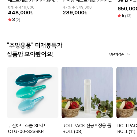
에스프레소 커피머신 화이트
전자동 에스프레소 커피머신
Gen2 - 
BAR-300_00
EP-0820/00
0
% ↓
449,000
47
% ↓
549,000
650,00
448,000
289,000
원
원
별
5
(13)
별
3
점
(2)
점
"주방용품" 미개봉특가
상품만 모아봤어요!
낮은가격순
쿠진아트 스쿱 3P세트
ROLLPACK 진공포장용 롤
ROLLPA
CTG-00-S3SBKR
ROLL(08)
ROLL(11)