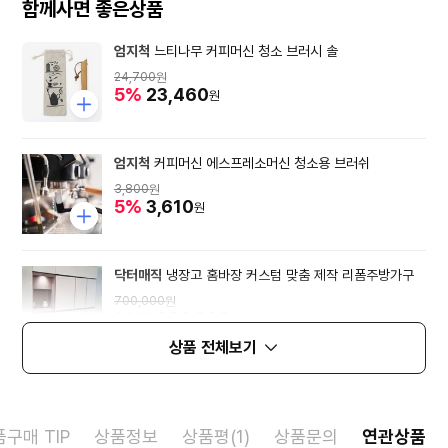
함께사면 좋은상품
엄지척
느티나무 커피머신 청소 브러시 솔
24,700
원
5%
23,460
원
엄지척
커피머신 에스프레소머신 청소용 브러쉬
3,800
원
5%
3,610
원
닥터매직
냉장고 홈바장 커스텀 맞춤 제작 리폼주방가구
700,000
원
10%
630,000
원
상품 전체보기
구매 TIP
상품정보
상품평(1)
상품문의
연관상품