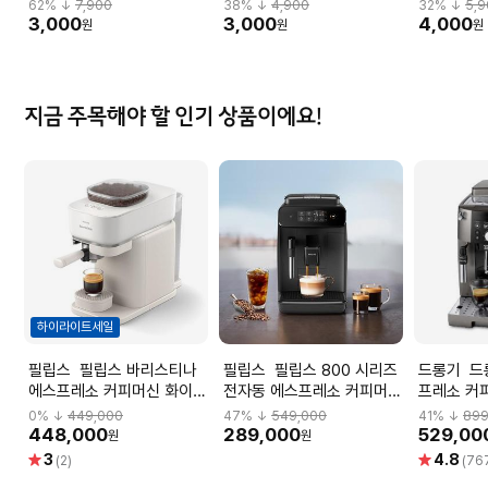
62
% ↓
7,900
38
% ↓
4,900
32
% ↓
5,
3,000
3,000
4,000
원
원
원
지금 주목해야 할 인기 상품이에요!
하이라이트세일
필립스 필립스 바리스티나
필립스 필립스 800 시리즈
드롱기 드롱기 전자동 에스
에스프레소 커피머신 화이트
전자동 에스프레소 커피머신
프레소 커
BAR-300_00
EP-0820/00
KRECAM2
0
% ↓
449,000
47
% ↓
549,000
41
% ↓
899
(1.8L, 
448,000
289,000
529,00
원
원
별
별
3
4.8
(2)
(76
점
점