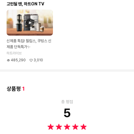
고민될 땐, 하트ON TV
신제품 특집! 필립스, 쿠빙스 신
제품 단독특가✨
하트라이브
485,290
3,010
상품평
1
총 평점
5