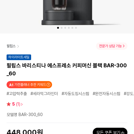
필립스
전문가 상담 가능
하이라이트세일
필립스 바리스티나 에스프레소 커피머신 블랙 BAR-300
_60
가전플래너 추천 키워드
#고압력추출
#세라믹그라인더
#자동도징시스템
#완전자동시스템
#강도
별
5
(1)
점
모델명 BAR-300_60
448,000원
모든 쿠폰 보기