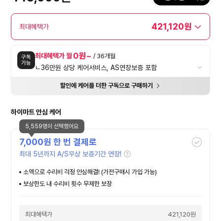
421,120원
최대혜택가
0원~
최대혜택가 월
/ 36개월
구독
가능
ㄴ36만원 상당 케어서비스, AS연장보증 포함
할인에 케어를 더한 구독으로 구매하기
하이마트 안심 케어
5,559명이 선택했어요
7,000
원 한 번 결제로
최대 5년까지 A/S무상 보증기간 연장!
소액으로 수리비 걱정 안심해결! (가전구매시 가입 가능)
보상한도 내 수리비 횟수 무제한 보장
최대혜택가
421,120원