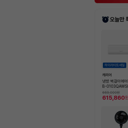
오늘만 
상
품
목
록
하이라이트세일
캐리어
냉방 벽걸이에어컨
B-0103QAWS
32.5㎡) [전
669,000
원
비 포함]
615,860