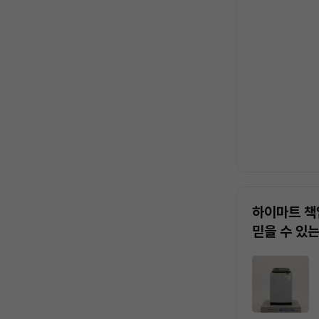
록
하이마트 책
믿을 수 있
상
품
목
록