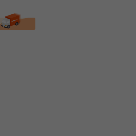
★PLUX★