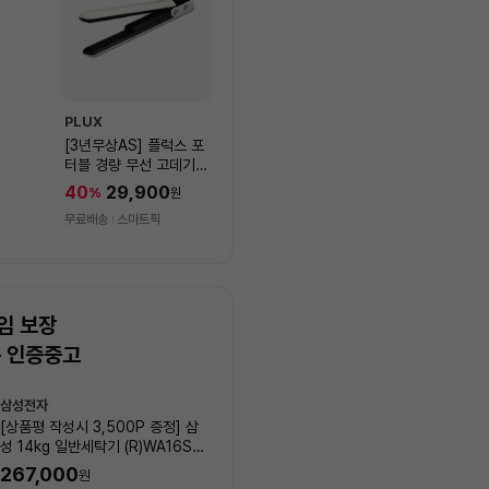
PLUX
[3년무상AS] 플럭스 포
터블 경량 무선 고데기
PLX-HIF40WLIV
40
29,900
%
원
무료배송
스마트픽
임 보장
는 인증중고
상
삼성전자
LG전자
품
[상품평 작성시 3,500P 증정] 삼
[상품평 작성시 3,500P 증정
목
성 14kg 일반세탁기 (R)WA16SS
19kg 일반세탁기 (R)WA20
록
6N_00001
_00003
267,000
45
%
405,000
원
원