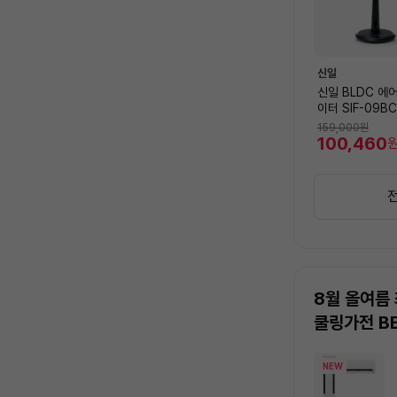
신일
신일 BLDC 에
이터 SIF-09B
하좌우회전/AU
159,000
원
드/밝기조절디스
100,460
8월 올여름
쿨링가전 B
상
NEW
품
목