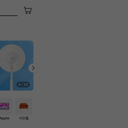
장
바
구
니
4
/
20
Apple
가구/홈