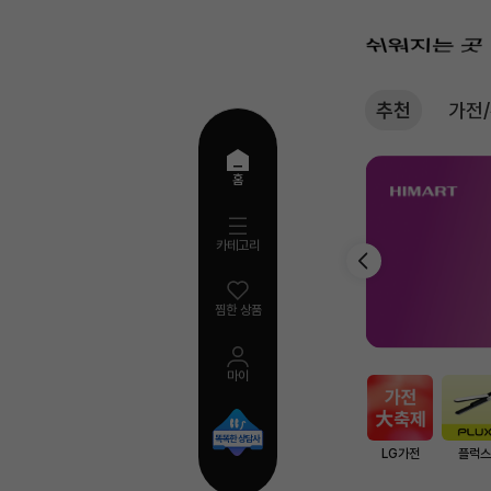
추천
가전
추
홈
천
카테고리
찜한 상품
마이
AI
검
색
LG가전
플럭