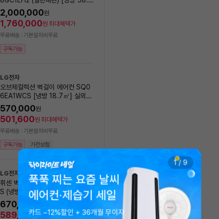
록
㎥+ 18.7㎥] 실외기포함 [전국설
실외기포함 [전국기본설치비 
2,000,000
1,401,000
원
원
치비동일]
1,760,000
1,232,880
원
최대혜택가
원
최대혜택가
무료배송
기본설치비무료
무료배송
기본설치비무료
구독가능
구독가능
가전보험
LG전자
LG전자
오브제컬렉션 벽걸이 에어컨 SQ0
[에너지효율1등급] LG전자 
6EA1WCS [냉방 18.7㎥] 실외기
브제컬렉션 제습기 18L DQ
포함 [전국설치비동일]
EGA
570,000
20
%
569,000
원
원
501,600
500,720
원
최대혜택가
원
최대혜택가
무료배송
기본설치비무료
무료배송
모레(월) 8/10 설치 가능
구독가능
가전보험
구독가능
가전보험
1
/
9
LG전자
푹푹 찌는 요즘 날씨
휘센 벽걸이에어컨 SQ06FA1WD
LG전자
S (냉방18.7㎡) 실외기포함 [전국
에어컨·제습기 세일
[에너지효율1등급] LG 25년
기본설치비 포함]
센 제습기 20L DQ205P
670,000
원
카드 ~12%할인 + 36개월 무이자
지
10
%
599,000
589,600
원
원
최대혜택가