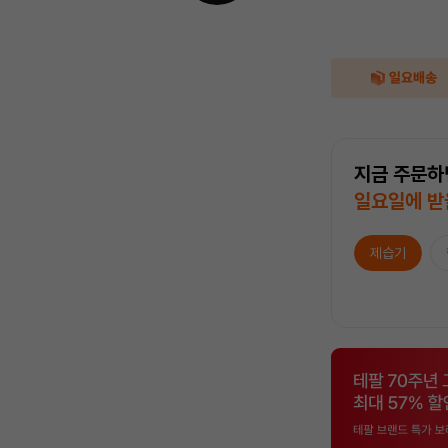
지금 주문하
일요일에 받
제습기
상
품
목
록