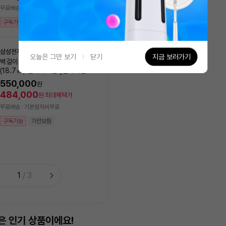
527,120
원
최대혜택가
무료배송
기본설치비무료
무료배송
구독가능
가전보험
모레(월) 8/10 설치 가능
구독가능
가전보험
삼성전자
오늘은 그만 보기
닫기
지금 보러가기
벽걸이에어컨 AR06D1150HZS
(18.7㎡) 실외기포함 [전국기본설
LG전자
NEW
치비 포함]
오브제 컬렉션 칸 2in1 에어컨
550,000
원
8GK1HL2 (일반배관) [냉방 
484,000
원
최대혜택가
㎥+18.7㎥] 실외기포함 [
1,990,000
원
무료배송
기본설치비무료
비동일]
1,751,200
원
최대혜택가
구독가능
가전보험
무료배송
기본설치비무료
구독가능
1
/
3
은 인기 상품이에요!
가장 많이 담은 상품이에요!