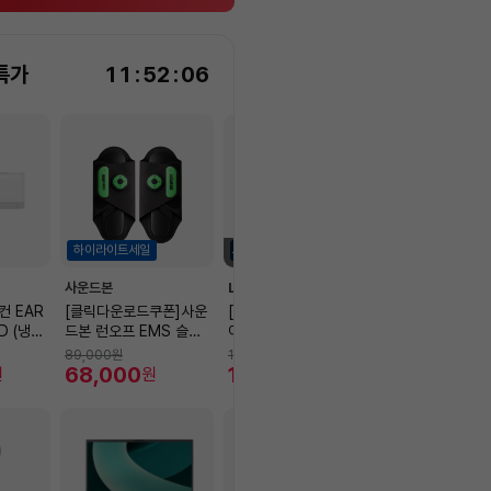
특가
11
:
52
:
05
하이라이트세일
하이라이트세일
하이라이트세일
품절임박
1대 남음
사운드본
LG전자
LG전자
 EAR
[클릭다운로드쿠폰]사운
[타임 특가] LG 스탠바
LG전자 전자레인
D (냉방
드본 런오프 EMS 슬리
이미2 MAX 신모델 (32
L.,에센스 화이트
국기본설치
퍼형 저주파 안마기 다리
LX6BKGA, 80cm)
25HD
89,000
원
1,290,000
원
306,000
원
종아리 허벅지 발바닥마
68,000
1,110,200
248,800
원
원
원
사지 발 마사지기