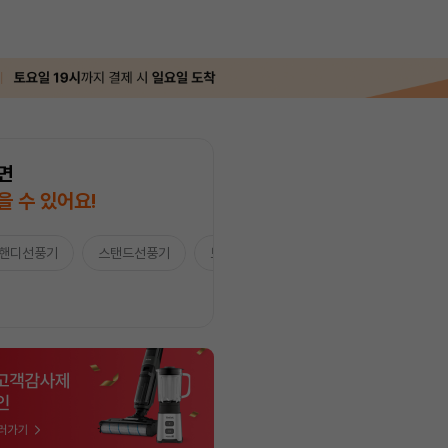
면
을 수 있어요!
핸디선풍기
스탠드선풍기
보조배터리/ACC
★Apple★