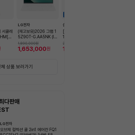
하이라이트세일
하이라이트세일
LG전자
삼성전자
코지마
어 서큘레
(재고보유)2026 그램 1
[자급제]갤럭시S26U[5
[카드혜택확인가
CHM[상
5Z90T-G.AA5NK (In
12GB][스카이블루][S
지마 안마의자 에
TO모
tel Ultra5/16GB/256
M-S948N]
MC-X2700 +
1,890,000
원
2,050,400
원
1,905,000
원
플레이]
GB/39.6cm(15.6) FH
1,653,000
1,888,380
뷰 목온열기(~8/
1,505,60
원
원
원
D IPS/Win11/에센스화
이트)
전체 상품 보러가기
 최다판매
EST
상
LG전자
삼성전자
품
오브제 컬렉션 쿨 2in1 에어컨 FQ1
Q9000 (일반배관) 스탠드
목
8GC1EH2 (일반배관) [냉방 58.5
AF60F17D11BS (냉방 56