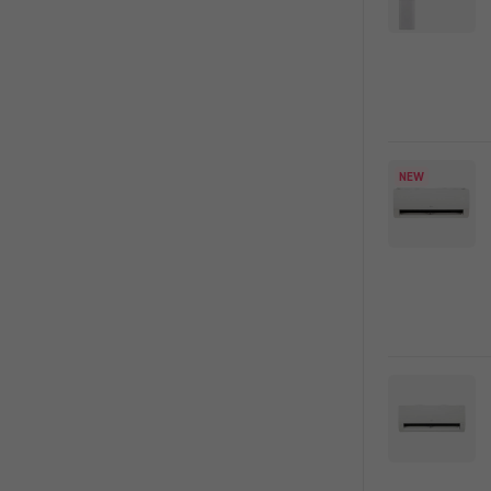
록
NEW
오래된 세탁기
분해청소로 새 것처럼!
에어컨/세탁기 청소 최대 18%