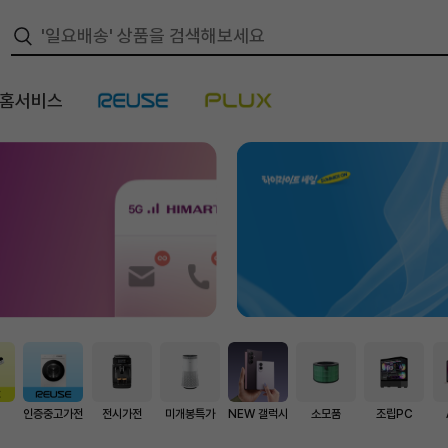
/홈서비스
스
인증중고가전
전시가전
미개봉특가
NEW 갤럭시
소모품
조립PC