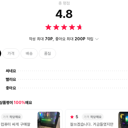
총 평점
4.8
작성 최대
70P
, 좋아요 최대
200P
적립
가격
배송
품질
싸네요
빨라요
좋아요
 상품평이
100%
에요
5
가격
적당해요
가격
적당해요
 컴퓨터 싸게 구매잘
잘쓰겠습니다. 거금들였지만