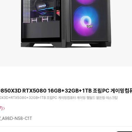
9850X3D RTX5080 16GB+32GB+1TB 조립PC 게이밍컴
0X3D+RTX5080+32GB+1TB 조립PC 게이밍컴퓨터 게이밍 팰월드 엘든링 데스크탑
7)
_A98D-N58-C1T