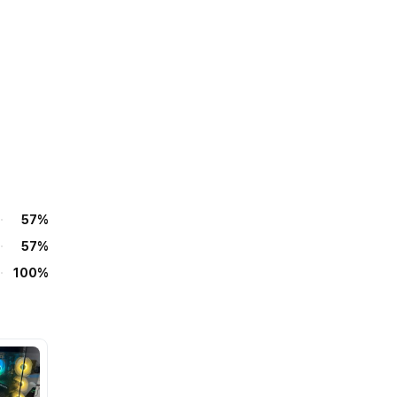
57%
57%
100%
5
5
가격
싸네요
가격
싸
너무 빨리와서 수습할틈도 없이 걸렸네요 ㅋ
상품 조립 과정