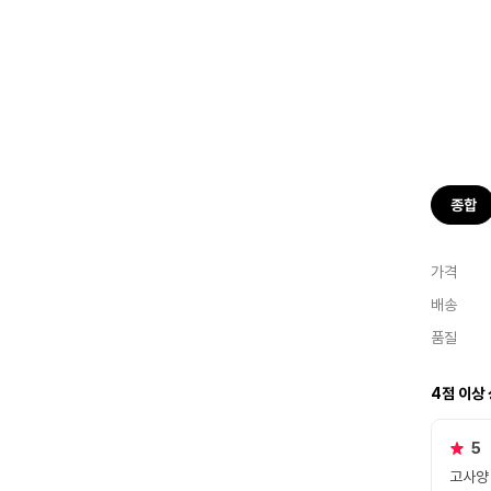
종합
가격
배송
품질
4점 이상
5
고사양