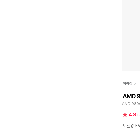
아싸컴
AMD 
AMD 980
별
4.8
(
점
모델명 EV