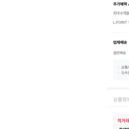
추가혜택 
최대 6개
L.POIN
업체배송
일반배송
상품/
도서산
상품정
직거래