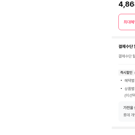
4,8
최대혜
결제수단 
결제수단 할
즉시할인
혜택별
상품별
(미선택
가전을 
롯데 개