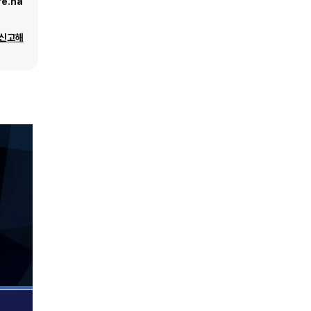
e.na
 신고해